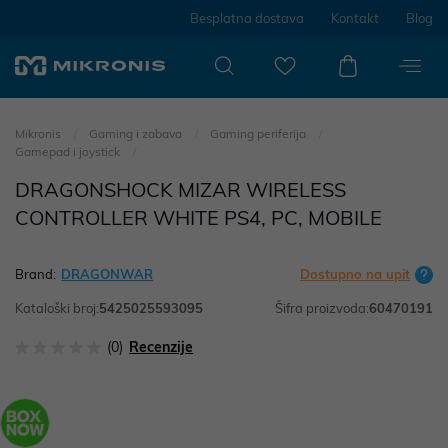
Besplatna dostava
Kontakt
Blog
Mikronis
Gaming i zabava
Gaming periferija
Gamepad i joystick
DRAGONSHOCK MIZAR WIRELESS
CONTROLLER WHITE PS4, PC, MOBILE
Brand:
DRAGONWAR
Dostupno na upit
Kataloški broj:
5425025593095
Šifra proizvoda:
60470191
(0)
Recenzije