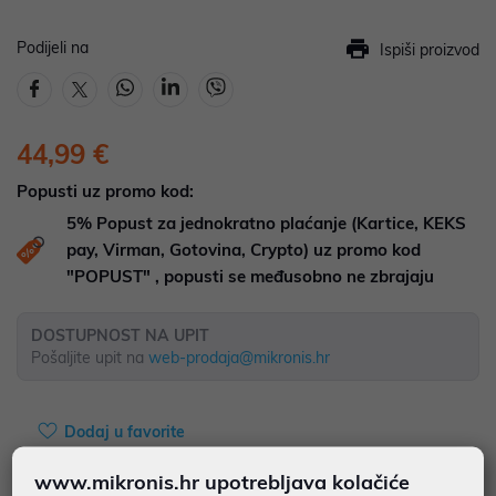
Podijeli na
Ispiši proizvod
44,99 €
Popusti uz promo kod:
5%
Popust za jednokratno plaćanje (Kartice, KEKS
pay, Virman, Gotovina, Crypto) uz promo kod
"POPUST" , popusti se međusobno ne zbrajaju
DOSTUPNOST NA UPIT
Pošaljite upit na
web-prodaja@mikronis.hr
Dodaj u favorite
www.mikronis.hr upotrebljava kolačiće