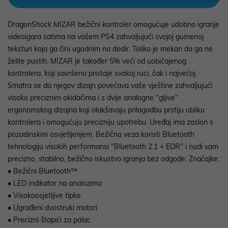
DragonShock MIZAR bežični kontroler omogućuje udobno igranje
videoigara satima na vašem PS4 zahvaljujući svojoj gumenoj
teksturi koja ga čini ugodnim na dodir. Toliko je mekan da ga ne
želite pustiti. MIZAR je također 5% veći od uobičajenog
kontrolera, koji savršeno pristaje svakoj ruci, čak i najvećoj.
Smatra se da njegov dizajn povećava vaše vještine zahvaljujući
visoko preciznim okidačima i s dvije analogne "gljive"
ergonomskog dizajna koji olakšavaju prilagodbu prstiju obliku
kontrolera i omogućuju precizniju upotrebu. Uređaj ima zaslon s
pozadinskim osvjetljenjem. Bežična veza koristi Bluetooth
tehnologiju visokih performansi "Bluetooth 2.1 + EDR" i nudi vam
precizno, stabilno, bežično iskustvo igranja bez odgode. Značajke:
• Bežični Bluetooth™
• LED indikator na analozima
• Visokoosjetljive tipke
• Ugrađeni dvostruki motori
• Precizni štapići za palac