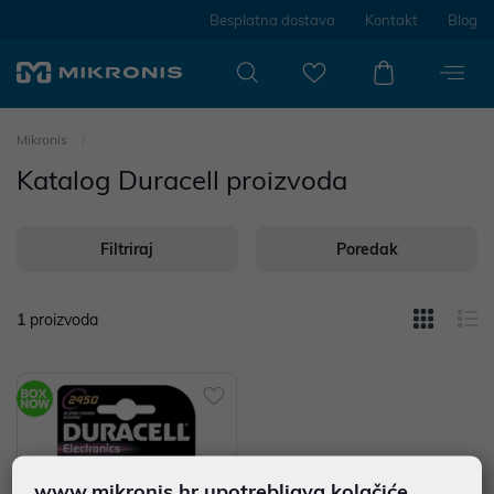
Besplatna dostava
Kontakt
Blog
Mikronis
Katalog Duracell proizvoda
Filtriraj
Poredak
1
proizvoda
www.mikronis.hr upotrebljava kolačiće