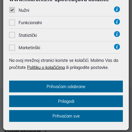
Nužni
Funkcionalni
Baterija Duracell DL2450 B1 P/N:
Statistički
12401041
Marketinški
2,52 €
uz
Dodatnih -5%
PROMO KOD
Na ovoj mrežnoj stranici koriste se kolačići. Molimo Vas da
pročitate
Politiku o kolačićima
ili prilagodite postavke.
Prihvaćam odabrane
Služba za korisnike
Prilagodi
Informacije za kupce
Prihvaćam sve
Saznajte više
Kontakt informacije