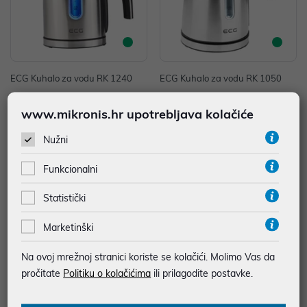
ECG Kuhalo za vodu RK 1240
ECG Kuhalo za vodu RK 1050
21,15 €
21,48 €
www.mikronis.hr upotrebljava kolačiće
uz
uz
Dodatnih -5%
Dodatnih -5%
PROMO KOD
PROMO KOD
Nužni
Funkcionalni
Statistički
Marketinški
Na ovoj mrežnoj stranici koriste se kolačići. Molimo Vas da
pročitate
Politiku o kolačićima
ili prilagodite postavke.