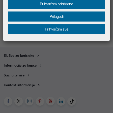
ECG grijalica/ ventilator vrućeg z
ECG Glačalo parno putno NZ 21
Prihvaćam odabrane
raka HH 3010
0 Travel
54,19 €
20,51 €
Prilagodi
uz
uz
Dodatnih -5%
Dodatnih -5%
PROMO KOD
PROMO KOD
Prihvaćam sve
Služba za korisnike
Informacije za kupce
Saznajte više
Kontakt informacije