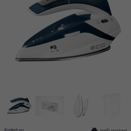
Podijeli na
Ispiši proizvod