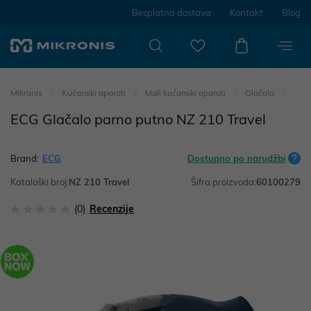
Besplatna dostava
Kontakt
Blog
Mikronis
Kućanski aparati
Mali kućanski aparati
Glačala
ECG Glačalo parno putno NZ 210 Travel
Brand:
ECG
Dostupno po narudžbi
Kataloški broj:
NZ 210 Travel
Šifra proizvoda:
60100279
(0)
Recenzije