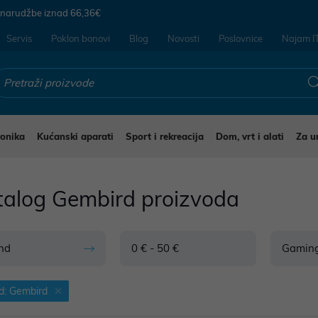
 narudžbe iznad
66,36€
Servis
Poklon bonovi
Blog
Novosti
Poslovnice
Najam I
ronika
Kućanski aparati
Sport i rekreacija
Dom, vrt i alati
Za u
talog Gembird proizvoda
nd
0 € - 50 €
Gamin
d: Gembird