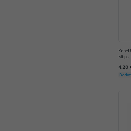
Kabel 
Mbps,
M-B
4,20 
Dodat