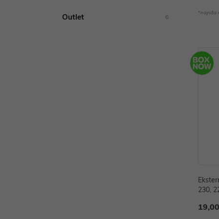
*najniža
Outlet
6
Ekster
230, 2
E2280
19,00