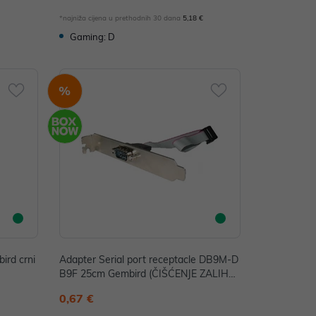
€
*najniža cijena u prethodnih 30 dana
5,18 €
Gaming: D
%
ird crni
Adapter Serial port receptacle DB9M-D
B9F 25cm Gembird (ČIŠĆENJE ZALIHA)
P/N: CCDB9RECEPTACLE
0,67 €