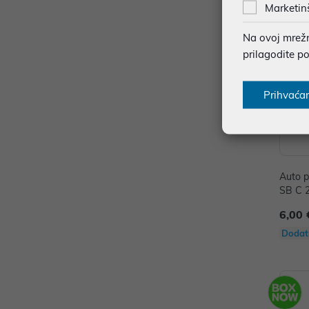
Marketin
Na ovoj mrežno
prilagodite p
Prihvaća
Auto p
SB C 
6,00 
Dodat