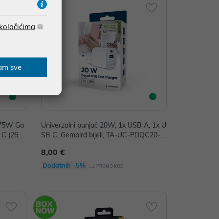
 kolačićima
ili
am sve
l 75W Ga
Univerzalni punjač 20W, 1x USB A, 1x U
B C (25W
SB C, Gembird bijeli, TA-UC-PDQC20-
TA-UC-2
W-01
8,00 €
Dodatnih -5%
uz
PROMO KOD