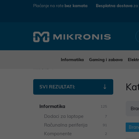
Plaćanje na rate
bez kamata
Besplatna dostava
za
Informatika
Gaming i zabava
Elekt
Mikronis
Ka
SVI REZULTATI:
Informatika
125
Bra
Dodaci za laptope
7
Računalna periferija
91
Bran
Komponente
2