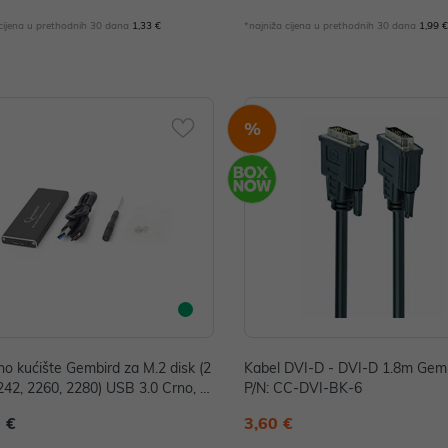
 cijena u prethodnih 30 dana
1,33 €
*najniža cijena u prethodnih 30 dana
1,99 
%
no kućište Gembird za M.2 disk (2
Kabel DVI-D - DVI-D 1.8m Gemb
242, 2260, 2280) USB 3.0 Crno, E
P/N: CC-DVI-BK-6
-U3C-01
 €
3,60 €