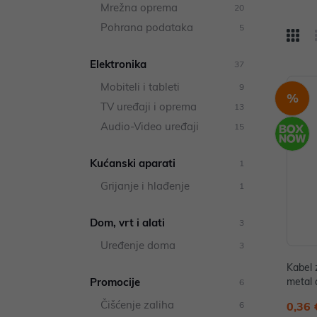
Mrežna oprema
20
Pohrana podataka
5
Elektronika
37
Mobiteli i tableti
9
%
TV uređaji i oprema
13
Audio-Video uređaji
15
Kućanski aparati
1
Grijanje i hlađenje
1
Dom, vrt i alati
3
Uređenje doma
3
Kabel 
Promocije
metal 
6
TA90-
Čišćenje zaliha
6
0,36 