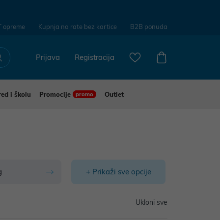
T opreme
Kupnja na rate bez kartice
B2B ponuda
Prijava
Registracija
red i školu
Promocije
Outlet
promo
g
+ Prikaži sve opcije
Ukloni sve