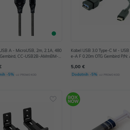
USB A - MicroUSB, 2m, 2.1A, 480
Kabel USB 3.0 Type-C M - USB 
 Gembird, CC-USB2B-AMmBM-2
e-A F 0.20m OTG Gembird P/N:
W
CMAF3-01
€
5,00 €
nih -5%
Dodatnih -5%
uz
uz
PROMO KOD
PROMO KOD