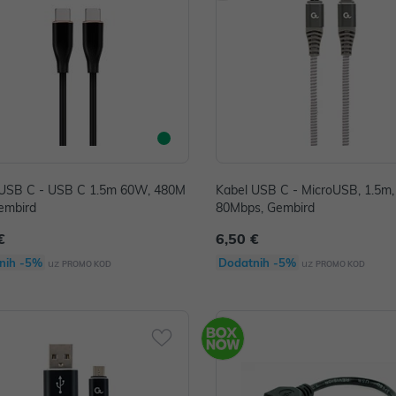
 USB C - USB C 1.5m 60W, 480M
Kabel USB C - MicroUSB, 1.5m, 
embird
80Mbps, Gembird
€
6,50 €
nih -5%
Dodatnih -5%
uz
uz
PROMO KOD
PROMO KOD