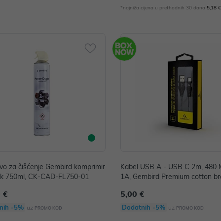
*najniža cijena u prethodnih 30 dana
5,18 
vo za čišćenje Gembird komprimir
Kabel USB A - USB C 2m, 480 M
rak 750ml, CK-CAD-FL750-01
1A, Gembird Premium cotton br
C-USB2B-AMCM-2M-BW
 €
5,00 €
nih -5%
Dodatnih -5%
uz
uz
PROMO KOD
PROMO KOD