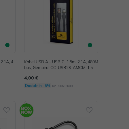
2.1A, 4
Kabel USB A - USB C, 1.5m, 2.1A, 480M
bps, Gembird, CC-USB2S-AMCM-1.5M-
BK
4,00 €
Dodatnih -5%
uz
PROMO KOD