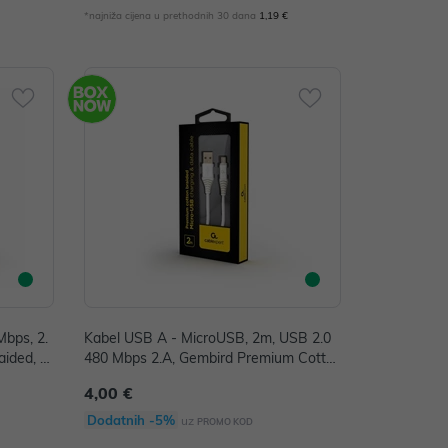
€
*najniža cijena u prethodnih 30 dana
1,19 €
bps, 2.
Kabel USB A - MicroUSB, 2m, USB 2.0
aided, C
480 Mbps 2.A, Gembird Premium Cotto
n braided bijelo-sivi, CC-USB2B-AMmB
4,00 €
M-2M-BW2
Dodatnih -5%
uz
PROMO KOD