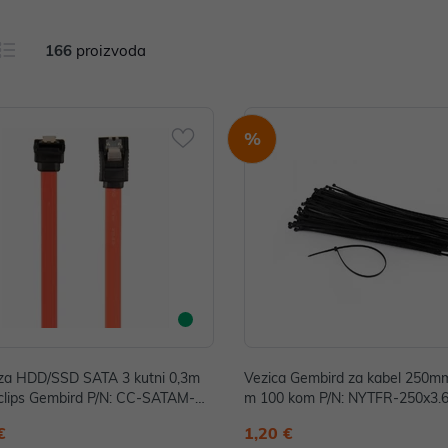
166
proizvoda
%
za HDD/SSD SATA 3 kutni 0,3m
Vezica Gembird za kabel 250m
clips Gembird P/N: CC-SATAM-DA
m 100 kom P/N: NYTFR-250x3.
0.3M
€
1,20 €