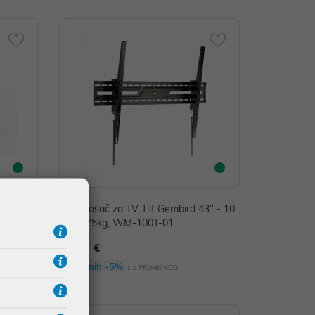
B 2.0, 4
Zidni nosač za TV Tilt Gembird 43" - 10
 Silico
0" do 75kg, WM-100T-01
5M-W
19,99 €
Dodatnih -5%
uz
PROMO KOD