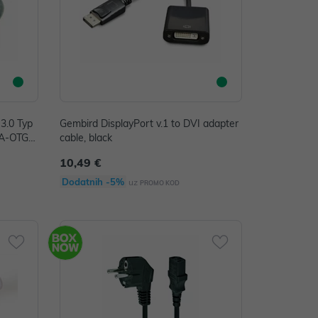
3.0 Typ
Gembird DisplayPort v.1 to DVI adapter
 A-OTG-
cable, black
10,49 €
Dodatnih -5%
uz
PROMO KOD