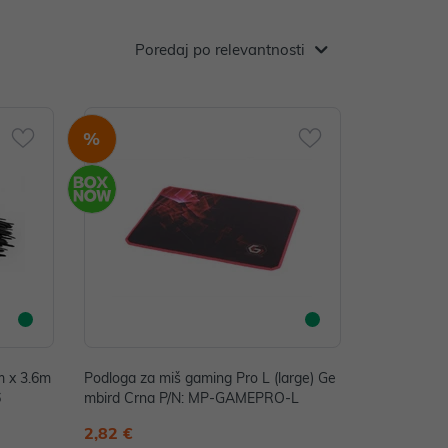
Poredaj po relevantnosti
%
m x 3.6m
Podloga za miš gaming Pro L (large) Ge
6
mbird Crna P/N: MP-GAMEPRO-L
2,82 €