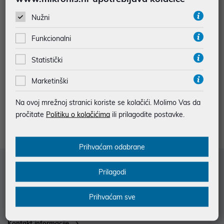
Nužni
Funkcionalni
HASBRO GAMING: MONOPOLY
HASBRO GAMING: MONOPOLY
Statistički
MARVEL ETERNALS EDITION
STAR WARS BOBA FETT EDITIO
N
Marketinški
49,00 €
49,00 €
uz
uz
Dodatnih -5%
Dodatnih -5%
PROMO KOD
PROMO KOD
Na ovoj mrežnoj stranici koriste se kolačići. Molimo Vas da
pročitate
Politiku o kolačićima
ili prilagodite postavke.
Prihvaćam odabrane
Služba za korisnike
Prilagodi
Informacije za kupce
Prihvaćam sve
Saznajte više
Kontakt informacije