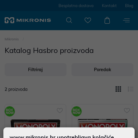
Besplatna dostava
Kontakt
Blog
Mikronis
Katalog Hasbro proizvoda
Filtriraj
Poredak
2
proizvoda
www.mikronis.hr upotrebljava kolačiće