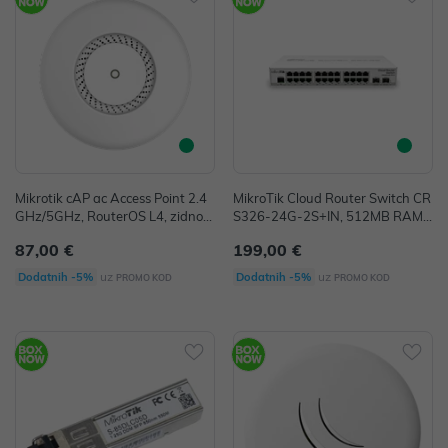
Mikrotik cAP ac Access Point 2.4
MikroTik Cloud Router Switch CR
GHz/5GHz, RouterOS L4, zidno/s
S326-24G-2S+IN, 512MB RAM,
tropno kućište, (RBcAPGi-5acD2
24xG-LAN, 2xSFP+, RouterOS L
87,00 €
199,00 €
nD)
5 or SwitchOS (dual boot), deskto
p case
uz
uz
Dodatnih -5%
Dodatnih -5%
PROMO KOD
PROMO KOD