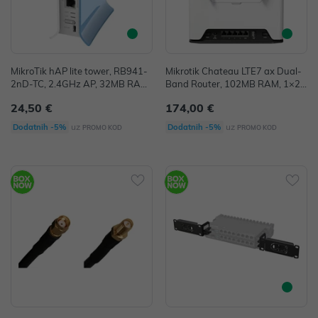
MikroTik hAP lite tower, RB941-
Mikrotik Chateau LTE7 ax Dual-
2nD-TC, 2.4GHz AP, 32MB RAM,
Band Router, 102MB RAM, 1×2.
4×LAN, RouterOS L4
5Gbps 4×G-LAN, 2.4Ghz/5Ghz 8
24,50 €
174,00 €
02.11ax/a/b/g/n/ac, LTE CAT7 mo
dem, USB, MicroSIM, PSU, tower
uz
uz
Dodatnih -5%
Dodatnih -5%
PROMO KOD
PROMO KOD
kućište, RouterOS L4 (S53UG+5
HaxD2HaxD-TC&FG621-EA)