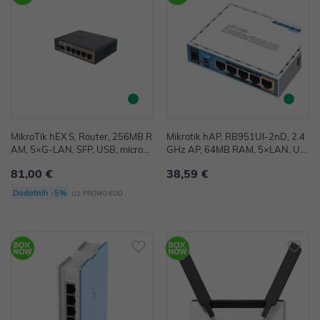
MikroTik hEX S, Router, 256MB R
Mikrotik hAP, RB951UI-2nD, 2.4
AM, 5×G-LAN, SFP, USB, microS
GHz AP, 64MB RAM, 5×LAN, US
D, PoE-out-port #5, RouterOS L4
B, RouterOS L4
81,00 €
38,59 €
(RB760iGS)
uz
Dodatnih -5%
PROMO KOD