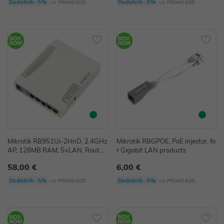
uz
uz
Dodatnih -5%
Dodatnih -5%
PROMO KOD
PROMO KOD
Mikrotik RB951Ui-2HnD, 2.4GHz
Mikrotik RBGPOE, PoE injector, fo
AP, 128MB RAM, 5×LAN, Router
r Gigabit LAN products
OS L4
58,00 €
6,00 €
uz
uz
Dodatnih -5%
Dodatnih -5%
PROMO KOD
PROMO KOD