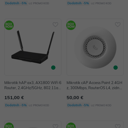
uz
uz
Dodatnih -5%
Dodatnih -5%
PROMO KOD
PROMO KOD
Mikrotik hAP ax3, AX1800 WiFi 6
Mikrotik cAP Access Point 2.4GH
Router, 2.4GHz/5GHz, 802.11ax,
z, 300Mbps, RouterOS L4, zidno/
1×2.5Gbps + 4×G-LAN, RouterO
stropno kućište, (RBcAP2nD)
151,00 €
50,00 €
S L6 (C53UiG+5HPaxD2HPaxD)
uz
uz
Dodatnih -5%
Dodatnih -5%
PROMO KOD
PROMO KOD