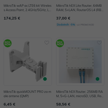
MikroTik wAP ac LTE6 kit Wireles
MikroTik hEX Lite Router, 64MB
s Access Point, 2.4GHz/5GHz, LT
RAM, 5×LAN, RouterOS L4 (RB7
E CAT6 modem, utor za microSI
50r2)
174,25 €
37,00 €
M, outdoor case, RouterOS L4 (R
BwAPGR-5HacD2HnD&R11e-L
uz
Dodatnih -5%
PROMO KOD
TE6)
MikroTik quickMOUNT PRO za m
MikroTik hEX Router, 256MB RA
ale antene (QMP)
M, 5×G-LAN, microSD, USB, Rout
erOS L4 (RB750Gr3)
6,45 €
58,56 €