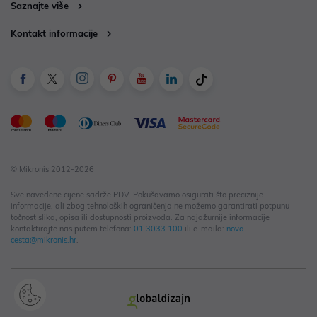
Saznajte više
Kontakt informacije
© Mikronis 2012-2026
Sve navedene cijene sadrže PDV. Pokušavamo osigurati što preciznije
informacije, ali zbog tehnoloških ograničenja ne možemo garantirati potpunu
točnost slika, opisa ili dostupnosti proizvoda. Za najažurnije informacije
kontaktirajte nas putem telefona:
01 3033 100
ili e-maila:
nova-
cesta@mikronis.hr
.