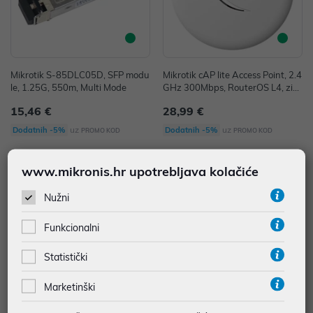
Mikrotik S-85DLC05D, SFP modu
Mikrotik cAP lite Access Point, 2.4
le, 1.25G, 550m, Multi Mode
GHz 300Mbps, RouterOS L4, zid
no/stropno kućište (RBcAPL-2nd)
15,46 €
28,99 €
uz
uz
Dodatnih -5%
Dodatnih -5%
PROMO KOD
PROMO KOD
www.mikronis.hr upotrebljava kolačiće
Nužni
Funkcionalni
Statistički
Marketinški