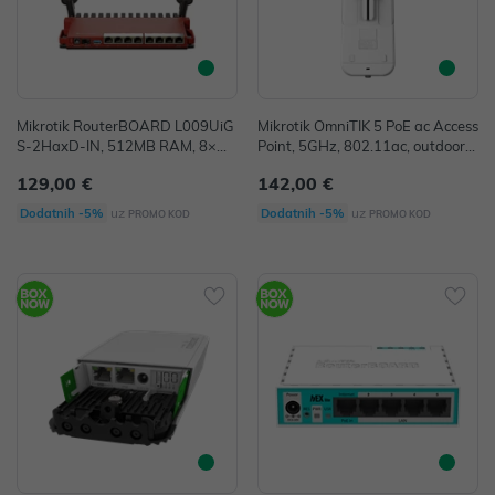
Mikrotik RouterBOARD L009UiG
Mikrotik OmniTIK 5 PoE ac Access
S-2HaxD-IN, 512MB RAM, 8×G-
Point, 5GHz, 802.11ac, outdoor,
LAN, 1×2.5G SFP, 2.4GHz 802.1
RouterOS L4 (RBOmniTikPG-5H
129,00 €
142,00 €
1b/g/n/ax dual-chain, 4dBi ekster
acD)
ne antene, USB, desktop kučište,
uz
uz
Dodatnih -5%
Dodatnih -5%
PROMO KOD
PROMO KOD
PSU, RouterOS L5