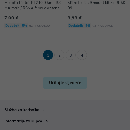
Mikrotik Pigtail RF240 0,5m - RS
MikroTik K-79 mount kit za RB50
MA male / RSMA female antenski
09
kabel
7,00 €
9,99 €
uz
uz
Dodatnih -5%
Dodatnih -5%
PROMO KOD
PROMO KOD
1
2
3
4
Učitajte sljedeće
Služba za korisnike
Informacije za kupce