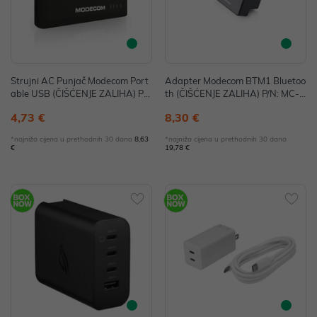
Strujni AC Punjač Modecom Port
Adapter Modecom BTM1 Bluetoo
able USB (ČIŠĆENJE ZALIHA) P/
th (ČIŠĆENJE ZALIHA) P/N: MC-B
N: MCPP-10-USB
TM01
4,73 €
8,30 €
*najniža cijena u prethodnih 30 dana
8,63
*najniža cijena u prethodnih 30 dana
€
19,78 €