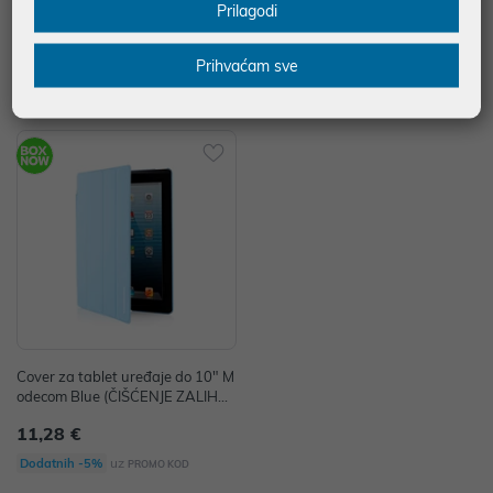
Prilagodi
uz
uz
Dodatnih -5%
Dodatnih -5%
PROMO KOD
PROMO KOD
Senzor: Optički
Prihvaćam sve
Tip povezivanja: Bežično
Cover za tablet uređaje do 10" M
odecom Blue (ČIŠĆENJE ZALIHA)
P/N: MC-IPA3-CALCAS-BLUE
11,28 €
uz
Dodatnih -5%
PROMO KOD