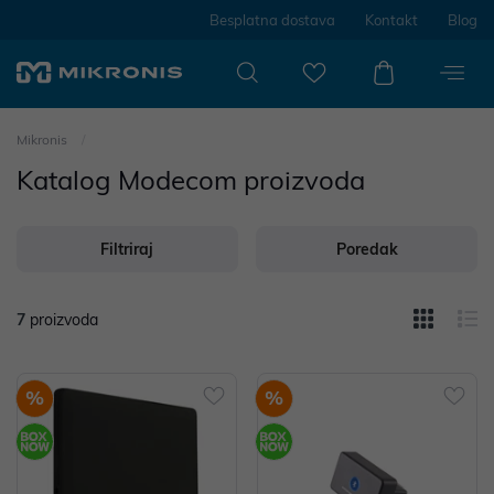
Besplatna dostava
Kontakt
Blog
Mikronis
Katalog Modecom proizvoda
Filtriraj
Poredak
7
proizvoda
%
%