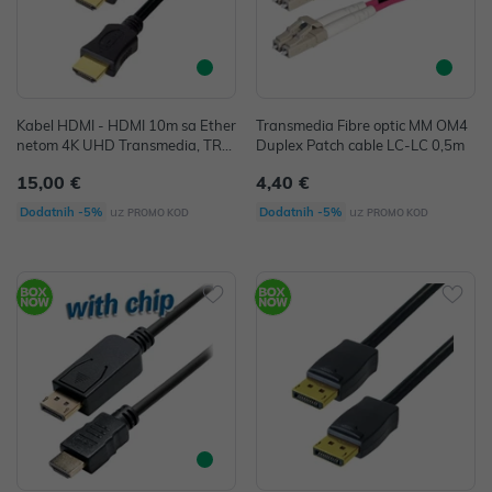
Kabel HDMI - HDMI 10m sa Ether
Transmedia Fibre optic MM OM4
netom 4K UHD Transmedia, TRN
Duplex Patch cable LC-LC 0,5m
-C210-10ZIL
15,00 €
4,40 €
uz
uz
Dodatnih -5%
Dodatnih -5%
PROMO KOD
PROMO KOD