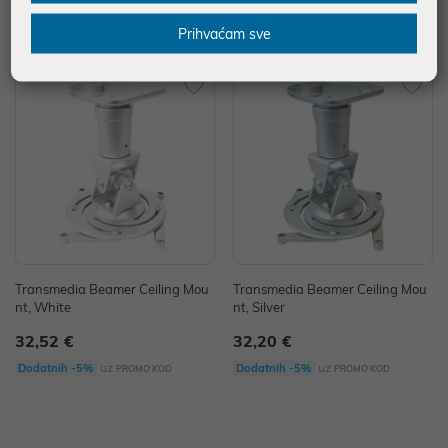
uz
uz
Dodatnih -5%
Dodatnih -5%
PROMO KOD
PROMO KOD
Prihvaćam sve
Transmedia Beamer Ceiling Mou
Transmedia Beamer Ceiling Mou
nt, White
nt, Silver
32,52 €
32,20 €
uz
uz
Dodatnih -5%
Dodatnih -5%
PROMO KOD
PROMO KOD