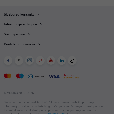
Služba za korisnike
Informacije za kupce
Saznajte više
Kontakt informacije
© Mikronis 2012-2026
Sve navedene cijene sadrže PDV. Pokušavamo osigurati što preciznije
informacije, ali zbog tehnoloških ograničenja ne možemo garantirati potpunu
točnost slika, opisa ili dostupnosti proizvoda. Za najažurnije informacije