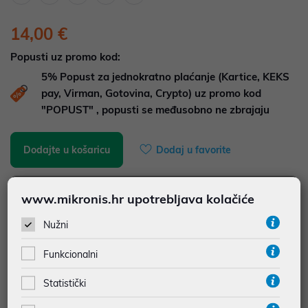
14,00 €
Popusti uz promo kod:
5%
Popust za jednokratno plaćanje (Kartice, KEKS
pay, Virman, Gotovina, Crypto) uz promo kod
"POPUST" , popusti se međusobno ne zbrajaju
Dodajte u košaricu
Dodaj u favorite
www.mikronis.hr upotrebljava kolačiće
najam za pravne osobe od 12 do 36 mj. već od
0,39 €
Nužni
Vidi detalje
Pošalji upit
Funkcionalni
JAMSTVO 12 MJ.
Statistički
SIGURNA KUPOVINA