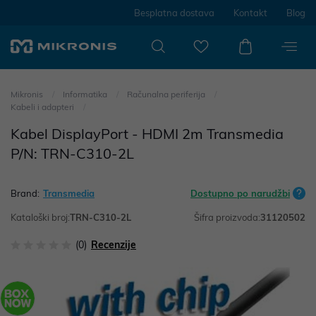
Besplatna dostava
Kontakt
Blog
Mikronis
Informatika
Računalna periferija
Kabeli i adapteri
Kabel DisplayPort - HDMI 2m Transmedia
P/N: TRN-C310-2L
Brand:
Transmedia
Dostupno po narudžbi
Kataloški broj:
TRN-C310-2L
Šifra proizvoda:
31120502
(0)
Recenzije