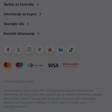
Služba za korisnike
Informacije za kupce
Saznajte više
Kontakt informacije
© Mikronis 2012-2026
Sve navedene cijene sadrže PDV. Pokušavamo osigurati što preciznije
informacije, ali zbog tehnoloških ograničenja ne možemo garantirati potpunu
točnost slika, opisa ili dostupnosti proizvoda. Za najažurnije informacije
kontaktirajte nas putem telefona:
01 3033 100
ili e-maila:
nova-
cesta@mikronis.hr
.