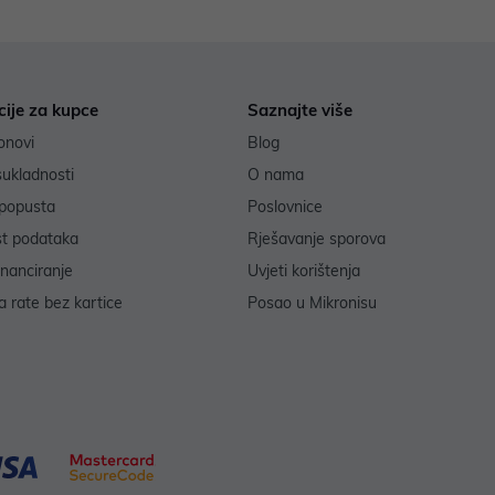
cije za kupce
Saznajte više
onovi
Blog
sukladnosti
O nama
popusta
Poslovnice
st podataka
Rješavanje sporova
inanciranje
Uvjeti korištenja
 rate bez kartice
Posao u Mikronisu