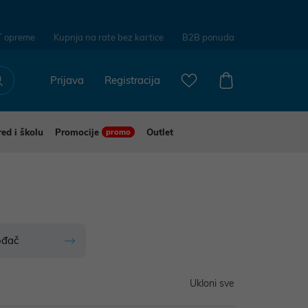
T opreme
Kupnja na rate bez kartice
B2B ponuda
Prijava
Registracija
red i školu
Promocije
Outlet
promo
ođač
Ukloni sve