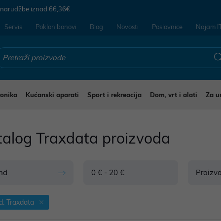
 narudžbe iznad
66,36€
Servis
Poklon bonovi
Blog
Novosti
Poslovnice
Najam I
ronika
Kućanski aparati
Sport i rekreacija
Dom, vrt i alati
Za u
talog Traxdata proizvoda
nd
0 € - 20 €
Proizv
d: Traxdata