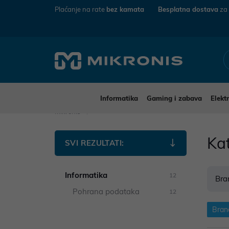
Plaćanje na rate
bez kamata
Besplatna dostava
za
Informatika
Gaming i zabava
Elekt
Mikronis
Ka
SVI REZULTATI:
Informatika
12
Bra
Pohrana podataka
12
Bran