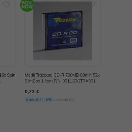
16x Spin
Medij Traxdata CD-R 700MB 80min 52x
1
SlimBox 1 kom P/N: 90111DGTRA001
0,72 €
Dodatnih -5%
uz
PROMO KOD