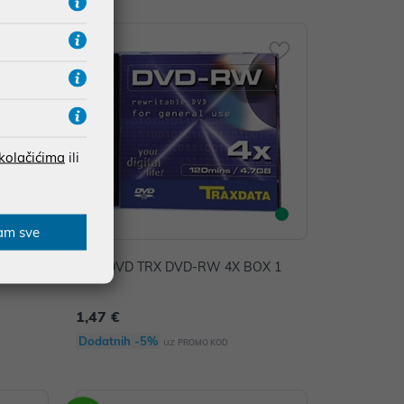
 kolačićima
ili
am sve
min 52x
MED DVD TRX DVD-RW 4X BOX 1
1,47 €
Dodatnih -5%
uz
PROMO KOD