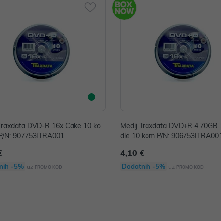
Traxdata DVD-R 16x Cake 10 ko
Medij Traxdata DVD+R 4.70GB 
P/N: 907753ITRA001
dle 10 kom P/N: 906753ITRA00
€
4,10 €
nih -5%
Dodatnih -5%
uz
uz
PROMO KOD
PROMO KOD