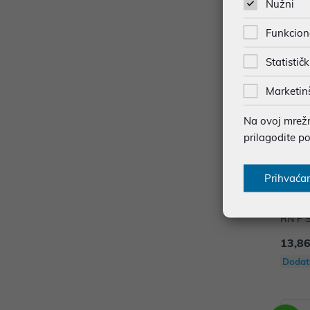
Nužni
Funkcion
Statističk
Marketin
Na ovoj mrežno
prilagodite p
Prihvaća
Medij
RN F Spin
PSN0
13,86
Dodat