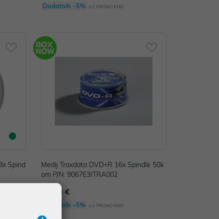
Dodatnih -5%
uz
PROMO KOD
8x Spind
Medij Traxdata DVD+R 16x Spindle 50k
om P/N: 9067E3ITRA002
16,00 €
Dodatnih -5%
uz
PROMO KOD