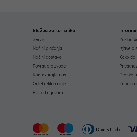
Služba za korisnike
Informa
Servis
Poklon b
Načini plaćanja
Izjave o 
Načini dostave
Kako do 
Povrat proizvoda
Privatno
Kontaktirajte nas
Grenke f
Odjel reklamacije
Kupnja na
Raskid ugovora