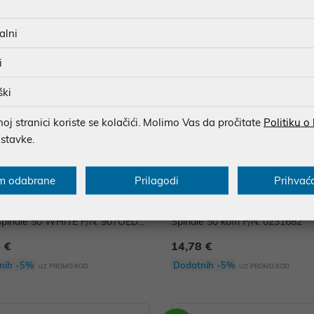
alni
i
ški
j stranici koriste se kolačići. Molimo Vas da pročitate
Politiku o
ostavke.
m odabrane
Prilagodi
Prihvać
 Traxdata DVD TRX DVD-R 16X P
Medij Traxdata CD-R 700MB 80
dle 50 WHITE P/N: 907OEDR
Spindle 50 kom P/N: 0231682
03
 €
14,78 €
nih -5%
Dodatnih -5%
uz
uz
PROMO KOD
PROMO KOD