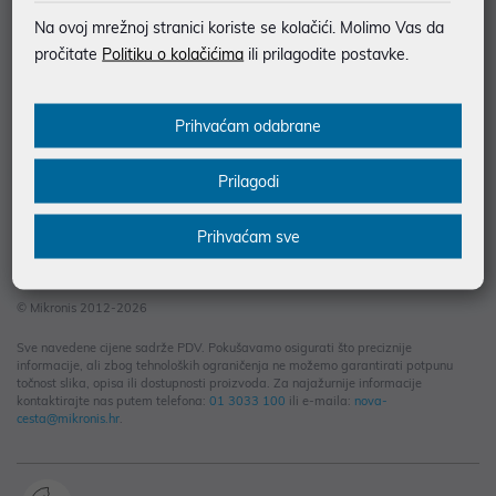
Informacije za kupce
Na ovoj mrežnoj stranici koriste se kolačići. Molimo Vas da
Saznajte više
pročitate
Politiku o kolačićima
ili prilagodite postavke.
Kontakt informacije
Prihvaćam odabrane
Prilagodi
Prihvaćam sve
© Mikronis 2012-2026
Sve navedene cijene sadrže PDV. Pokušavamo osigurati što preciznije
informacije, ali zbog tehnoloških ograničenja ne možemo garantirati potpunu
točnost slika, opisa ili dostupnosti proizvoda. Za najažurnije informacije
kontaktirajte nas putem telefona:
01 3033 100
ili e-maila:
nova-
cesta@mikronis.hr
.