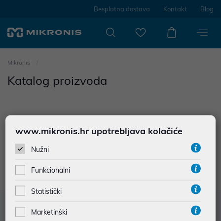
Besplatna dostava
Kontakt
Blog
Mikronis
Katalog proizvoda
www.mikronis.hr upotrebljava kolačiće
0
proizvoda
Nužni
Nisu prodađeni rezultati u kategoriji
Funkcionalni
Statistički
Služba za korisnike
Marketinški