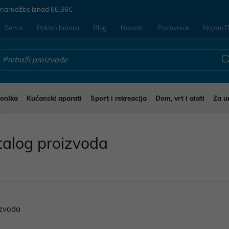
 narudžbe iznad
66,36€
Servis
Poklon bonovi
Blog
Novosti
Poslovnice
Najam I
ronika
Kućanski aparati
Sport i rekreacija
Dom, vrt i alati
Za u
li
talog proizvoda
zvoda