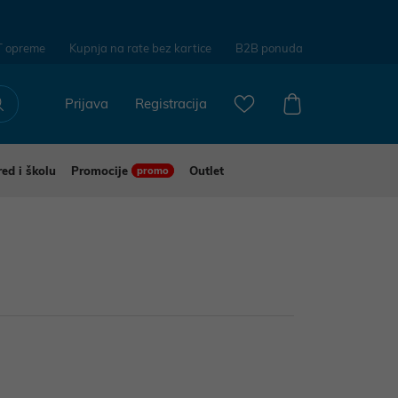
T opreme
Kupnja na rate bez kartice
B2B ponuda
Prijava
Registracija
red i školu
Promocije
Outlet
promo