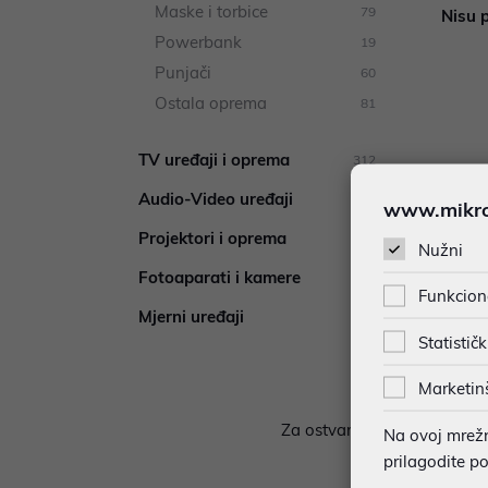
Maske i torbice
79
Nisu p
Powerbank
19
Punjači
60
Ostala oprema
81
TV uređaji i oprema
312
Audio-Video uređaji
318
www.mikron
Projektori i oprema
42
Nužni
Fotoaparati i kamere
8
Funkcion
Mjerni uređaji
3
Statističk
Marketin
Za ostvarivanje prava na pok
Na ovoj mrežno
prilagodite p