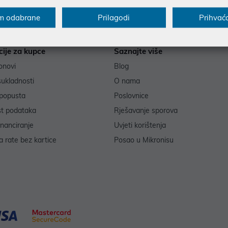
m odabrane
Prilagodi
Prihvać
cije za kupce
Saznajte više
onovi
Blog
sukladnosti
O nama
popusta
Poslovnice
st podataka
Rješavanje sporova
inanciranje
Uvjeti korištenja
 rate bez kartice
Posao u Mikronisu