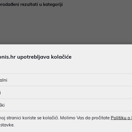
rodađeni rezultati u kategoriji
is.hr upotrebljava kolačiće
alni
i
ški
Promocija traje od 1.3. do 31.3.2025. ili do isteka zaliha.
lon potrebno se registrirati na internet stranici
xiaomipromocija
j stranici koriste se kolačići. Molimo Vas da pročitate
Politiku o
ostavke.