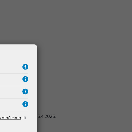
.hr
najkasnije do 15.4.2025.
 kolačićima
ili