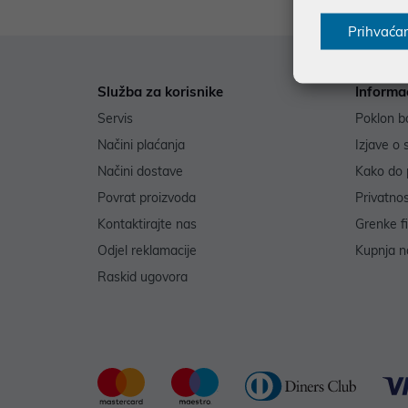
Prihvaća
Služba za korisnike
Informa
Servis
Poklon b
Načini plaćanja
Izjave o 
Načini dostave
Kako do 
Povrat proizvoda
Privatno
Kontaktirajte nas
Grenke f
Odjel reklamacije
Kupnja na
Raskid ugovora