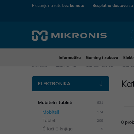
Plaćanje na rate
bez kamata
Besplatna dostava
za
Informatika
Gaming i zabava
Elekt
Mikronis
Elektronika
Mobiteli i tableti
Mobite
Ka
ELEKTRONIKA
Mobiteli i tableti
631
Mobiteli
174
Tableti
209
0
proi
Čitači E-knjiga
9