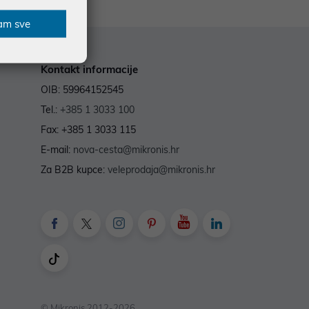
am sve
Kontakt informacije
OIB: 59964152545
Tel.:
+385 1 3033 100
Fax: +385 1 3033 115
E-mail:
nova-cesta@mikronis.hr
Za B2B kupce:
veleprodaja@mikronis.hr
© Mikronis 2012-2026