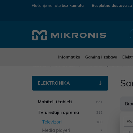
Plaćanje na rate
bez kamata
Besplatna dostava
za
Informatika
Gaming i zabava
Elekt
Mikronis
Elektronika
TV uređaji i oprema
Tel
Sa
ELEKTRONIKA
Mobiteli i tableti
631
Bra
TV uređaji i oprema
312
Televizori
180
Ope
Media playeri
7