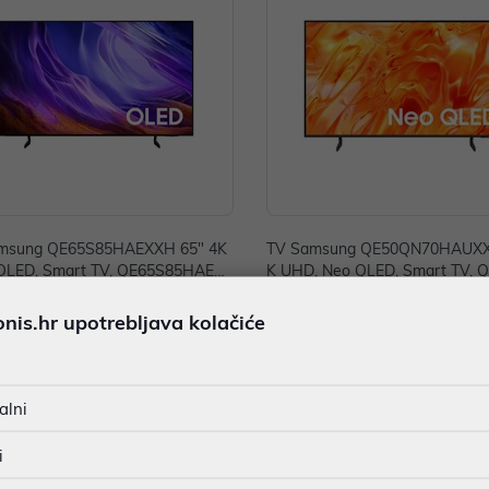
msung QE65S85HAEXXH 65" 4K
TV Samsung QE50QN70HAUXX
OLED, Smart TV, QE65S85HAEXX
K UHD, Neo QLED, Smart TV,
0HAUXXH
,00 €
594,00 €
is.hr upotrebljava kolačiće
nih -5%
Dodatnih -5%
uz
uz
PROMO KOD
PROMO KOD
getski razred: F
Energetski razred: E
čina zaslona.: 65"
Veličina zaslona.: 50"
alni
rezolucije: UHD\4K
Tip rezolucije: UHD\4K
a ekrana: OLED
Vrsta ekrana: QLED
i
ativni sustav: Tizen
Operativni sustav: Tizen
SmartTV: D