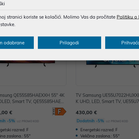
ški
j stranici koriste se kolačići. Molimo Vas da pročitate
Politiku o
ostavke.
m odabrane
Prilagodi
Prihvać
msung QE55S85HAEXXH 55" 4K
TV Samsung UE55U7022HUXXH
OLED, Smart TV, QE55S85HAEXX
K UHD, LED, Smart TV, UE55
XXH
,00 €
430,00 €
nih -5%
Dodatnih -5%
uz
uz
PROMO KOD
PROMO KOD
getski razred: F
Energetski razred: F
čina zaslona.: 55"
Veličina zaslona.: 55"