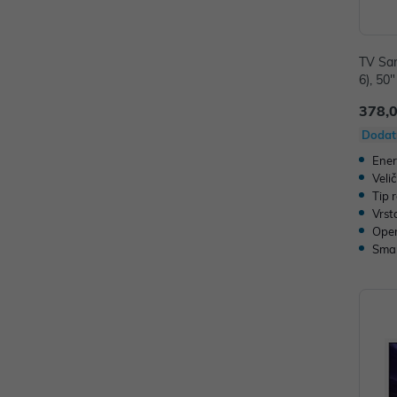
TV Sa
6), 50
092H
378,
Dodat
Ener
Veli
Tip 
Vrst
Oper
Sma