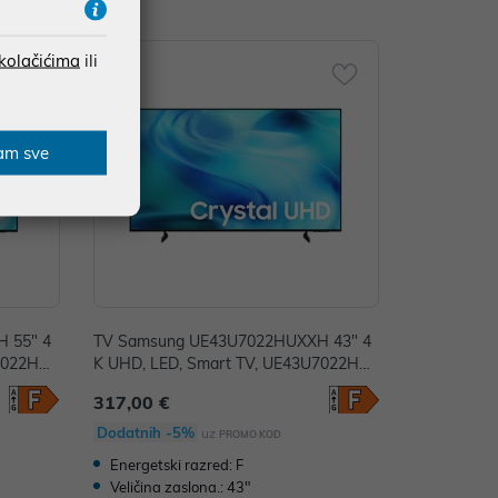
 kolačićima
ili
am sve
 55" 4
TV Samsung UE43U7022HUXXH 43" 4
U7022HU
K UHD, LED, Smart TV, UE43U7022HU
XXH
317,00 €
Dodatnih -5%
uz
PROMO KOD
Energetski razred: F
Veličina zaslona.: 43"