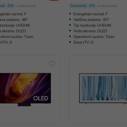
nih -5%
Dodatnih -5%
uz
uz
PROMO KOD
PROMO KOD
getski razred: F
Energetski razred: F
čina zaslona.: 48"
Veličina zaslona.: 83"
rezolucije: UHD\4K
Tip rezolucije: UHD\4K
a ekrana: OLED
Vrsta ekrana: OLED
ativni sustav: Tizen
Operativni sustav: Tizen
rtTV: D
SmartTV: D