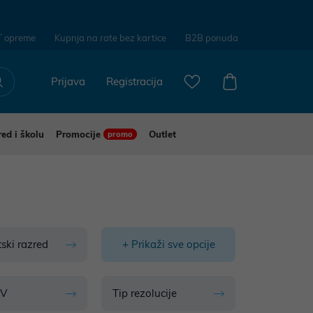
T opreme
Kupnja na rate bez kartice
B2B ponuda
Prijava
Registracija
red i školu
Promocije
Outlet
promo
ski razred
+ Prikaži sve opcije
TV
Tip rezolucije