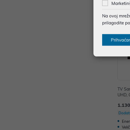
Marketin
Na ovoj mrežno
prilagodite p
Prihvaća
TV Sa
UHD, 
H
1.130
Dodat
Ener
Veli