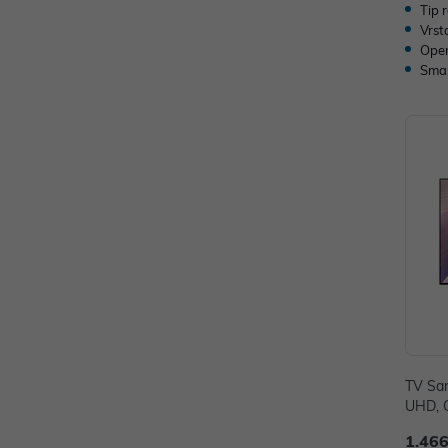
Tip 
Vrst
Oper
Sma
TV Sa
UHD, 
H
1.466