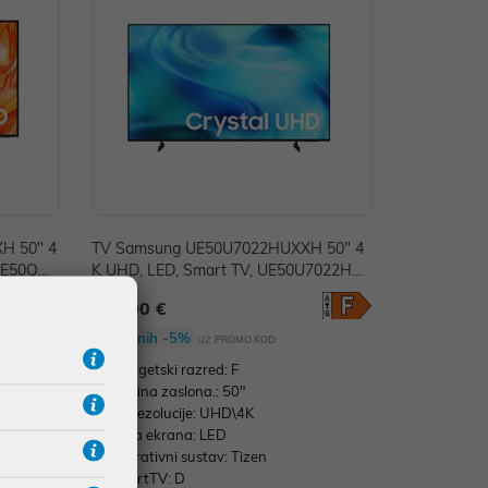
H 50" 4
TV Samsung UE50U7022HUXXH 50" 4
 QE50QN7
K UHD, LED, Smart TV, UE50U7022HU
XXH
370,00 €
Dodatnih -5%
uz
PROMO KOD
Energetski razred: F
Veličina zaslona.: 50"
Tip rezolucije: UHD\4K
Vrsta ekrana: LED
Operativni sustav: Tizen
SmartTV: D