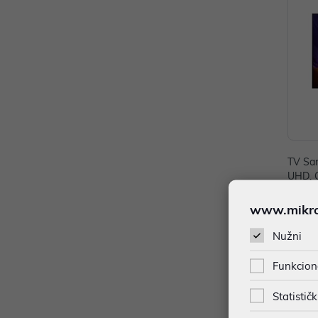
TV Sa
UHD, 
H
1.432
www.mikron
Dodat
Nužni
Ener
Veli
Funkcion
Tip 
Vrst
Statističk
Oper