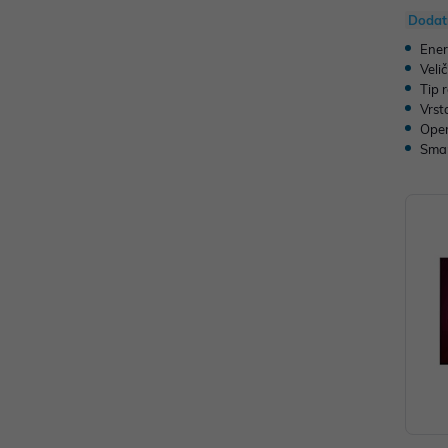
Dodat
Ener
Veli
Tip 
Vrst
Oper
Sma