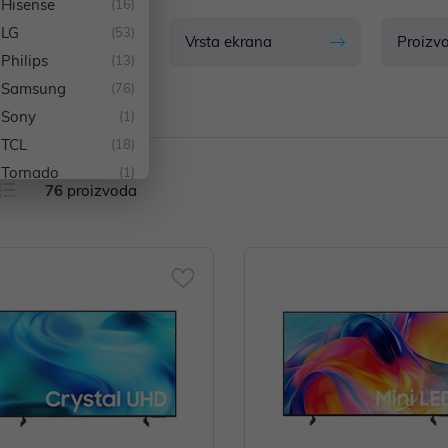
Hisense
(16)
LG
(53)
ičina zaslona.
Vrsta ekrana
Proizv
Philips
(13)
Samsung
(76)
d: Samsung
Sony
(1)
TCL
(18)
Tornado
(1)
76
proizvoda
Xiaomi
(2)