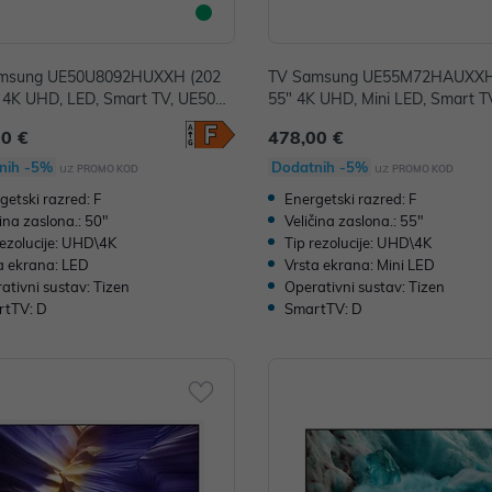
msung UE50U8092HUXXH (202
TV Samsung UE55M72HAUXXH 
" 4K UHD, LED, Smart TV, UE50U8
55" 4K UHD, Mini LED, Smart T
UXXH
M72HAUXXH
00 €
478,00 €
nih -5%
Dodatnih -5%
uz
uz
PROMO KOD
PROMO KOD
getski razred: F
Energetski razred: F
čina zaslona.: 50"
Veličina zaslona.: 55"
rezolucije: UHD\4K
Tip rezolucije: UHD\4K
a ekrana: LED
Vrsta ekrana: Mini LED
ativni sustav: Tizen
Operativni sustav: Tizen
rtTV: D
SmartTV: D