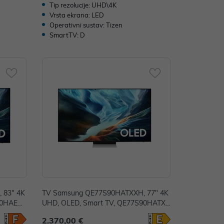
Tip rezolucije: UHD\4K
Vrsta ekrana: LED
Operativni sustav: Tizen
SmartTV: D
 83" 4K
TV Samsung QE77S90HATXXH, 77" 4K
90HAEXX
UHD, OLED, Smart TV, QE77S90HATXX
H
2.370,00 €