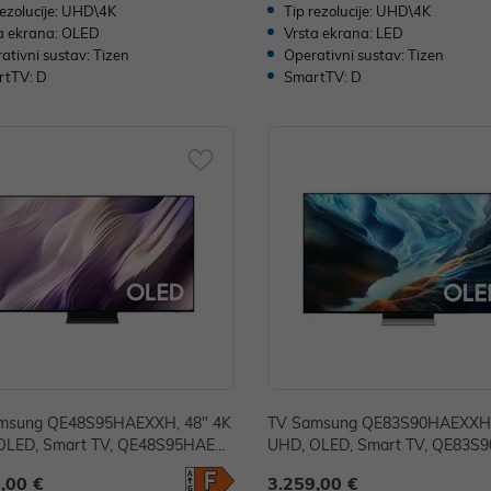
rezolucije: UHD\4K
Tip rezolucije: UHD\4K
a ekrana: OLED
Vrsta ekrana: LED
ativni sustav: Tizen
Operativni sustav: Tizen
rtTV: D
SmartTV: D
msung QE48S95HAEXXH, 48" 4K
TV Samsung QE83S90HAEXXH,
OLED, Smart TV, QE48S95HAEXX
UHD, OLED, Smart TV, QE83S
H
,00 €
3.259,00 €