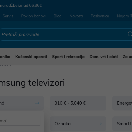
 narudžbe iznad
66,36€
Servis
Poklon bonovi
Blog
Novosti
Poslovnice
Najam I
ronika
Kućanski aparati
Sport i rekreacija
Dom, vrt i alati
Za u
evizori
msung televizori
nd
310 € - 5.040 €
Energet
rativni sustav
Oznaka
Smart