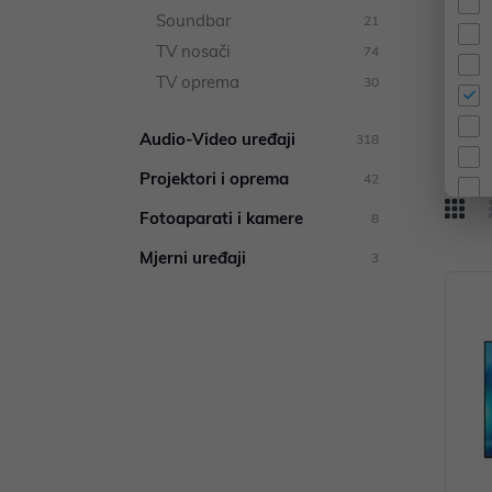
Soundbar
21
Vel
TV nosači
74
TV oprema
30
Bran
Audio-Video uređaji
318
Projektori i oprema
42
Fotoaparati i kamere
8
Mjerni uređaji
3