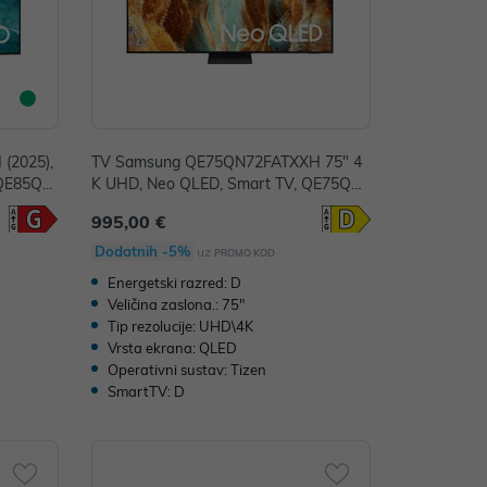
(2025),
TV Samsung QE75QN72FATXXH 75" 4
 QE85Q7
K UHD, Neo QLED, Smart TV, QE75QN7
2FATXXH
995,00 €
Dodatnih -5%
uz
PROMO KOD
Energetski razred: D
Veličina zaslona.: 75"
Tip rezolucije: UHD\4K
Vrsta ekrana: QLED
Operativni sustav: Tizen
SmartTV: D