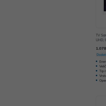
TV Sa
UHD, 
H
1.078
Dodat
Ener
Veli
Tip 
Vrst
Oper