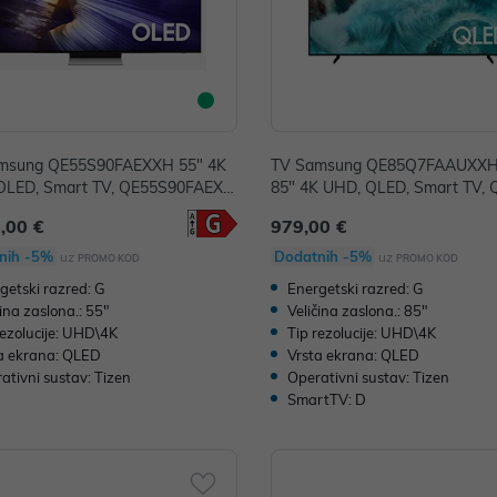
msung QE55S90FAEXXH 55" 4K
TV Samsung QE85Q7FAAUXXH 
OLED, Smart TV, QE55S90FAEXX
85" 4K UHD, QLED, Smart TV,
FAAUXXH
,00 €
979,00 €
nih -5%
Dodatnih -5%
uz
uz
PROMO KOD
PROMO KOD
getski razred: G
Energetski razred: G
čina zaslona.: 55"
Veličina zaslona.: 85"
rezolucije: UHD\4K
Tip rezolucije: UHD\4K
a ekrana: QLED
Vrsta ekrana: QLED
ativni sustav: Tizen
Operativni sustav: Tizen
SmartTV: D