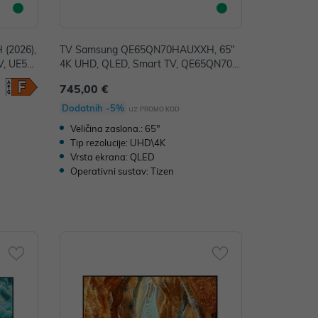
(2026),
TV Samsung QE65QN70HAUXXH, 65"
V, UE55
4K UHD, QLED, Smart TV, QE65QN70H
AUXXH
745,00 €
Dodatnih -5%
uz
PROMO KOD
Veličina zaslona.: 65"
Tip rezolucije: UHD\4K
Vrsta ekrana: QLED
Operativni sustav: Tizen