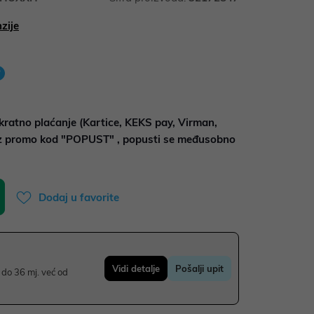
zije
kratno plaćanje (Kartice, KEKS pay, Virman,
uz promo kod "POPUST" , popusti se međusobno
Dodaj u favorite
Vidi detalje
Pošalji upit
do 36 mj. već od