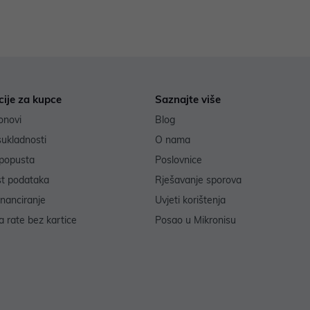
cije za kupce
Saznajte više
onovi
Blog
sukladnosti
O nama
popusta
Poslovnice
st podataka
Rješavanje sporova
inanciranje
Uvjeti korištenja
 rate bez kartice
Posao u Mikronisu