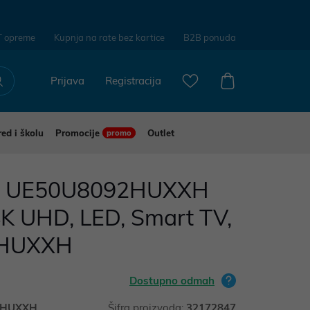
T opreme
Kupnja na rate bez kartice
B2B ponuda
Prijava
Registracija
red i školu
Promocije
Outlet
promo
g UE50U8092HUXXH
4K UHD, LED, Smart TV,
HUXXH
Dostupno odmah
2HUXXH
Šifra proizvoda:
32172847