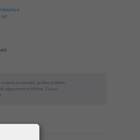
naljepnica
 list
RATE
 u opisu proizvoda, greške prilikom
sti odgovarati artiklima. Za sve
r
Recenzije