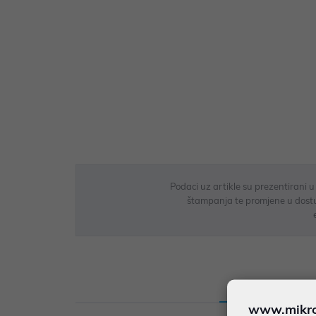
Podaci uz artikle su prezentirani 
štampanja te promjene u dostupn
Opis
Sp
www.mikron