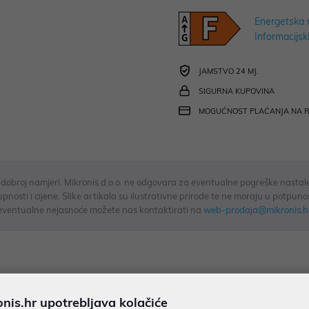
Energetska 
Informacijski
JAMSTVO 24 MJ.
SIGURNA KUPOVINA
MOGUĆNOST PLAĆANJA NA 
u dobroj namjeri. Mikronis d.o.o. ne odgovara za eventualne pogreške nastale
osti i cijene. Slike artikala su ilustrativne prirode te ne moraju u potpuno
eventualne nejasnoće možete nas kontaktirati na
web-prodaja@mikronis.h
ecifikacija
Multimedija
Raspoloživost
is.hr upotrebljava kolačiće