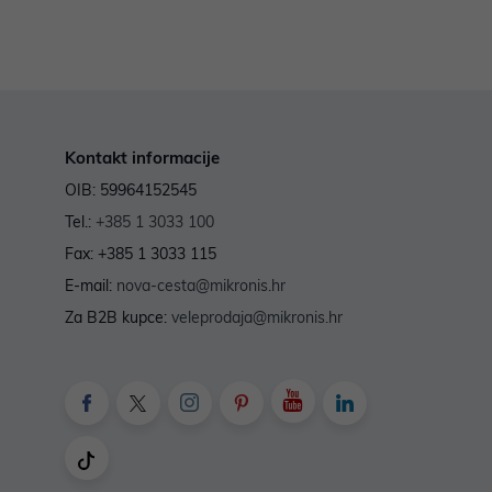
Kontakt informacije
OIB: 59964152545
Tel.:
+385 1 3033 100
Fax: +385 1 3033 115
E-mail:
nova-cesta@mikronis.hr
Za B2B kupce:
veleprodaja@mikronis.hr