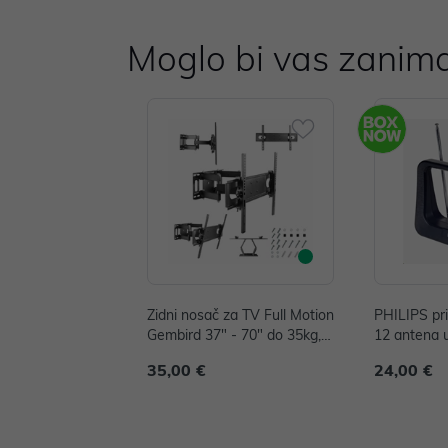
Moglo bi vas zanima
Zidni nosač za TV Full Motion
PHILIPS pr
Gembird 37" - 70" do 35kg,
12 antena 
WM-70ST-01
35,00 €
24,00 €