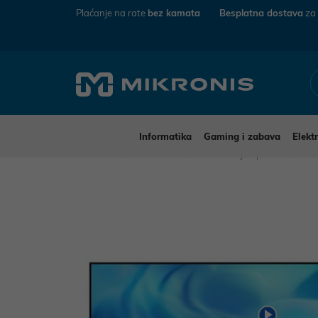
Plaćanje na rate
bez kamata
Besplatna dostava
za
Informatika
Gaming i zabava
Elekt
Mikronis
Elektronika
TV uređaji i oprema
Tel