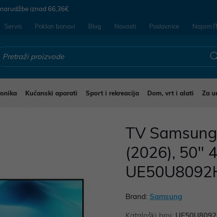
 narudžbe iznad
66,36€
Servis
Poklon bonovi
Blog
Novosti
Poslovnice
Najam I
ronika
Kućanski aparati
Sport i rekreacija
Dom, vrt i alati
Za u
evizori
TV Samsun
(2026), 50" 
UE50U8092
Brand:
Samsung
Kataloški broj:
UE50U809