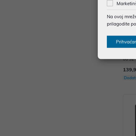
Marketin
Na ovoj mrežno
prilagodite p
Prihvaća
Vogel'
od 32"
5kg
139,
Dodat