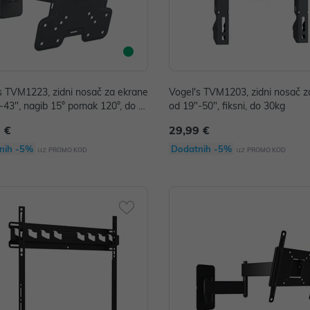
s TVM1223, zidni nosač za ekrane
Vogel's TVM1203, zidni nosač z
-43", nagib 15° pomak 120°, do 1
od 19"-50", fiksni, do 30kg
 €
29,99 €
nih -5%
Dodatnih -5%
uz
uz
PROMO KOD
PROMO KOD