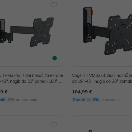
s TVM3243, zidni nosač za ekrane
Vogel's TVM3223, zidni nosač z
-43", nagib do 20° pomak 180°, 1
od 19"-43", nagib do 20° pomak
5kg
99 €
104,99 €
nih -5%
Dodatnih -5%
uz
uz
PROMO KOD
PROMO KOD