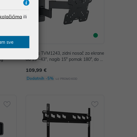
 kolačićima
ili
am sve
a ekrane
Vogel's TVM1243, zidni nosač za ekrane
kg
od 19"-43", nagib 15° pomak 180°, do 1
5kg
109,99 €
Dodatnih -5%
uz
PROMO KOD