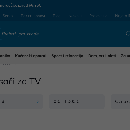
 narudžbe iznad
66,36€
Servis
Poklon bonovi
Blog
Novosti
Poslovnice
Najam I
ronika
Kućanski aparati
Sport i rekreacija
Dom, vrt i alati
Za u
 nosači
sači za TV
nd
0 € - 1.000 €
Oznak