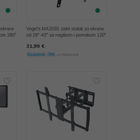
 ekrane
Vogel's MA2030, zidni stalak za ekrane
kom 180°
od 19"-43" sa nagibom i pomakom 120°
31,99 €
Dodatnih -5%
uz
PROMO KOD