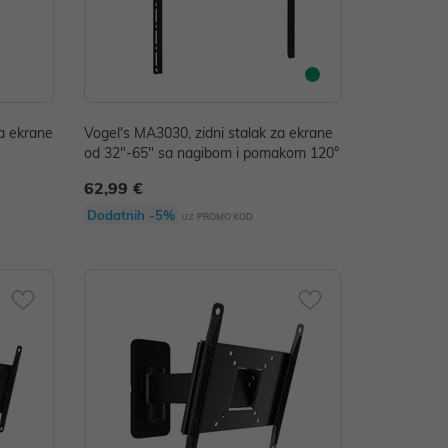
a ekrane
Vogel's MA3030, zidni stalak za ekrane
od 32"-65" sa nagibom i pomakom 120°
62,99 €
Dodatnih -5%
uz
PROMO KOD