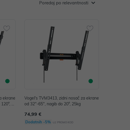
Poredaj po relevantnosti
a ekrane
Vogel's TVM3413, zidni nosač za ekrane
 120°, 2
od 32"-65", nagib do 20°, 25kg
74,99 €
Dodatnih -5%
uz
PROMO KOD