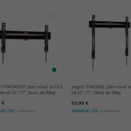
s TVM3405SP, zidni nosač za OLE
Vogel's TVM3403, zidni nosač z
ne od 32"-77", fiksni, do 50kg
od 32"-77", fiksni, do 50kg
 €
52,99 €
nih -5%
Dodatnih -5%
uz
uz
PROMO KOD
PROMO KOD