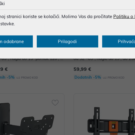
ški
j stranici koriste se kolačići. Molimo Vas da pročitate
Politiku o
ostavke.
m odabrane
Prilagodi
Prihvać
s TVM1423, zidni nosač za ekrane
Vogel's TVM1413, zidni nosač z
-65", nagib do 15° pomak 120°, 2
od 32"-65", nagib do 15°, do 25
99 €
59,99 €
nih -5%
Dodatnih -5%
uz
uz
PROMO KOD
PROMO KOD