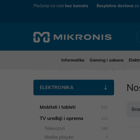
Plaćanje na rate
bez kamata
Besplatna dostava
za
Informatika
Gaming i zabava
Elekt
Mikronis
Elektronika
TV uređaji i oprema
TV
No
ELEKTRONIKA
Mobiteli i tableti
631
Bra
TV uređaji i oprema
312
Televizori
180
Media playeri
7