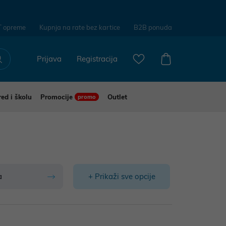
T opreme
Kupnja na rate bez kartice
B2B ponuda
Prijava
Registracija
red i školu
Promocije
Outlet
promo
a
+ Prikaži sve opcije