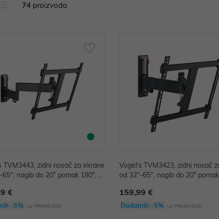
74
proizvoda
s TVM3443, zidni nosač za ekrane
Vogel's TVM3423, zidni nosač z
-65", nagib do 20° pomak 180°, 2
od 32"-65", nagib do 20° pomak
5kg
99 €
159,99 €
nih -5%
Dodatnih -5%
uz
uz
PROMO KOD
PROMO KOD