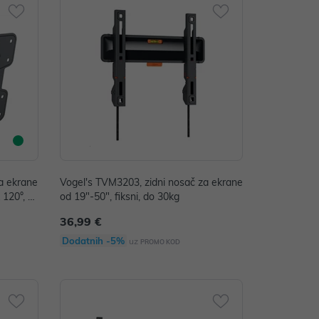
a ekrane
Vogel's TVM3203, zidni nosač za ekrane
 120°, 1
od 19"-50", fiksni, do 30kg
36,99 €
Dodatnih -5%
uz
PROMO KOD