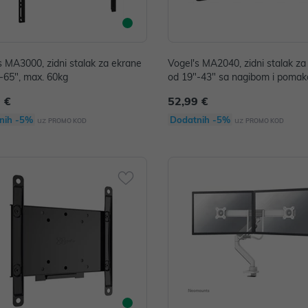
s MA3000, zidni stalak za ekrane
Vogel's MA2040, zidni stalak za
-65", max. 60kg
od 19"-43" sa nagibom i poma
 €
52,99 €
nih -5%
Dodatnih -5%
uz
uz
PROMO KOD
PROMO KOD