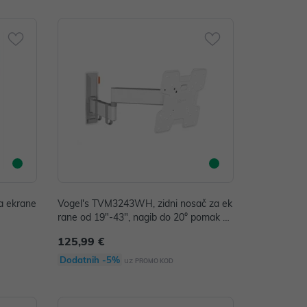
a ekrane
Vogel's TVM3243WH, zidni nosač za ek
rane od 19"-43", nagib do 20° pomak 18
0°
125,99 €
Dodatnih -5%
uz
PROMO KOD