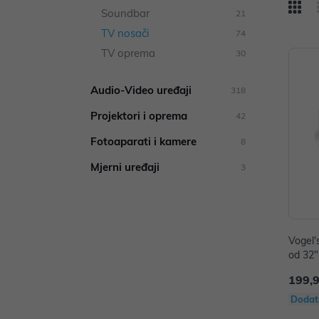
Soundbar
21
TV nosači
74
TV oprema
30
Audio-Video uređaji
318
Projektori i oprema
42
Fotoaparati i kamere
8
Mjerni uređaji
3
Vogel'
od 32"
5kg
199,
Dodat