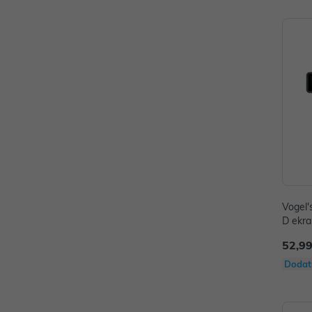
Vogel'
D ekra
52,99
Dodat