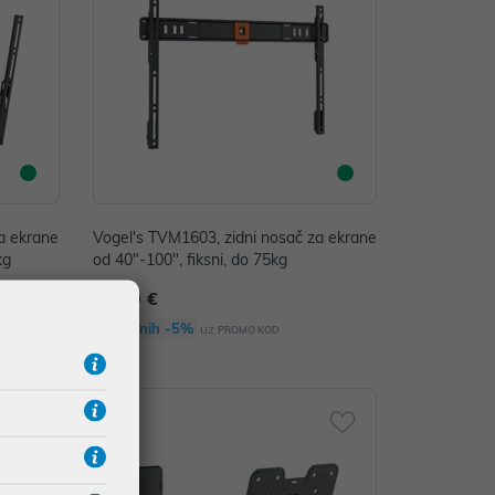
a ekrane
Vogel's TVM1603, zidni nosač za ekrane
kg
od 40"-100", fiksni, do 75kg
59,99 €
Dodatnih -5%
uz
PROMO KOD