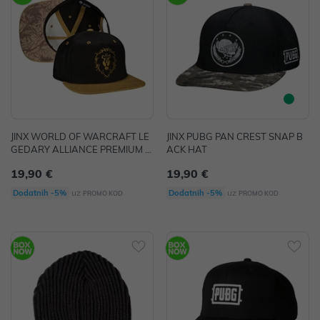
JINX WORLD OF WARCRAFT LE
JINX PUBG PAN CREST SNAP B
GEDARY ALLIANCE PREMIUM S
ACK HAT
NAP BACK HAT
19,90 €
19,90 €
uz
uz
Dodatnih -5%
Dodatnih -5%
PROMO KOD
PROMO KOD