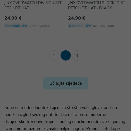
JINX OVERWATCH DIVISION STR
JINX OVERWATCH BLOCKED ST
ETCH FIT HAT
RETCH FIT HAT - BLACK
24,90 €
24,90 €
uz
uz
Dodatnih -5%
Dodatnih -5%
PROMO KOD
PROMO KOD
1
2
3
Učitajte sljedeće
Kape su modni dodatak koji osim što štiti vašu glavu, odlično
podiže i izgled svakog outfita. Osim što prate moderne
dizajnerske trendove, kape iz našeg asortimana dolaze s gaming
uzorcima preuzetim iz vaših omiljenih igara. Pronaći ćete kape