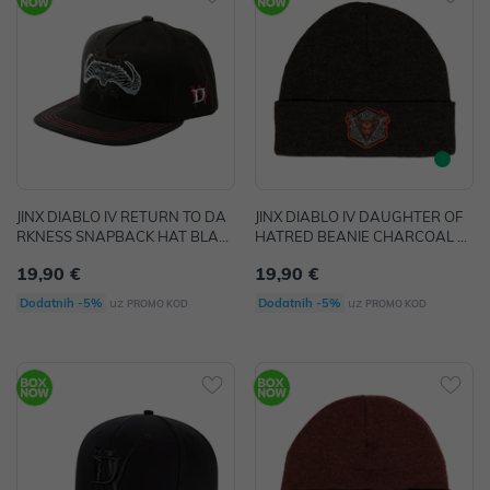
JINX DIABLO IV RETURN TO DA
JINX DIABLO IV DAUGHTER OF
RKNESS SNAPBACK HAT BLAC
HATRED BEANIE CHARCOAL H
K
EATHER
19,90 €
19,90 €
uz
uz
Dodatnih -5%
Dodatnih -5%
PROMO KOD
PROMO KOD