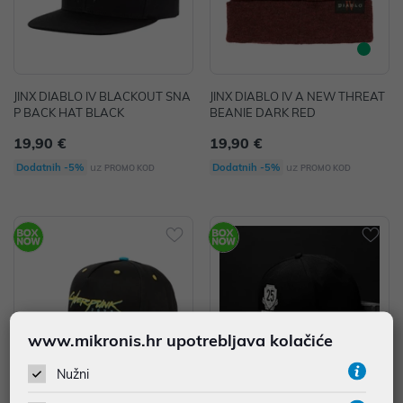
JINX DIABLO IV BLACKOUT SNA
JINX DIABLO IV A NEW THREAT
P BACK HAT BLACK
BEANIE DARK RED
19,90 €
19,90 €
uz
uz
Dodatnih -5%
Dodatnih -5%
PROMO KOD
PROMO KOD
www.mikronis.hr upotrebljava kolačiće
Nužni