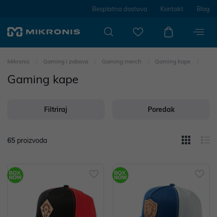
Besplatna dostava
Kontakt
Blog
Mikronis
Gaming i zabava
Gaming merch
Gaming kape
Gaming kape
Filtriraj
Poredak
65
proizvoda