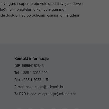
ovi igara i superheroja vole urediti svoje zidove i
ađima ili prijateljima koji vole gaming i
ude dostupni su po odličnim cijenama i izrađeni
Kontakt informacije
OIB: 59964152545
Tel.:
+385 1 3033 100
Fax: +385 1 3033 115
E-mail:
nova-cesta@mikronis.hr
Za B2B kupce:
veleprodaja@mikronis.hr