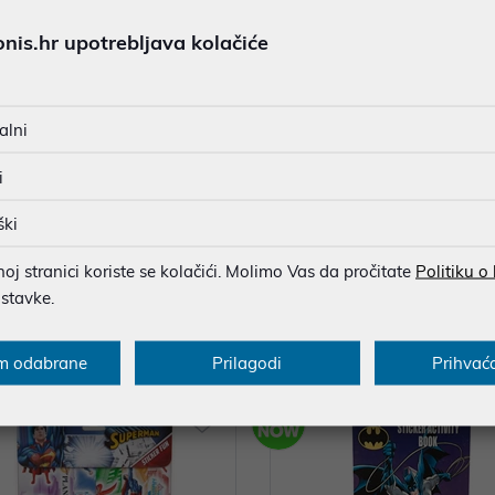
is.hr upotrebljava kolačiće
alni
i
ški
ANDISE OFFICIAL SPYRO THE
MERCHANDISE CRASH TEAM 
N SILICONE COASTERS (4PAC
TYRE COASTERS
j stranici koriste se kolačići. Molimo Vas da pročitate
Politiku o
NUMSKULL
ostavke.
 €
12,90 €
nih -5%
Dodatnih -5%
uz
uz
PROMO KOD
PROMO KOD
m odabrane
Prilagodi
Prihvać