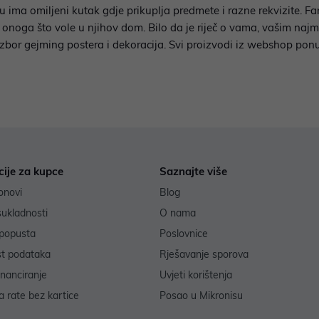
u ima omiljeni kutak gdje prikuplja predmete i razne rekvizite. Fan
 onoga što vole u njihov dom. Bilo da je riječ o vama, vašim najml
izbor gejming postera i dekoracija. Svi proizvodi iz webshop pon
cije za kupce
Saznajte više
onovi
Blog
sukladnosti
O nama
popusta
Poslovnice
st podataka
Rješavanje sporova
inanciranje
Uvjeti korištenja
 rate bez kartice
Posao u Mikronisu