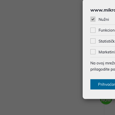
www.mikron
Nužni
Funkcion
Statističk
Marketin
MERCH
DRAGO
Na ovoj mrežno
K) 
prilagodite p
12,90
Dodat
Prihvaća