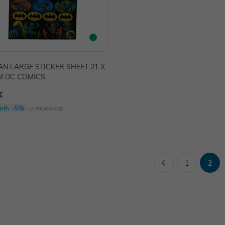
N LARGE STICKER SHEET 21 X
M DC COMICS
€
nih -5%
uz
PROMO KOD
1
2