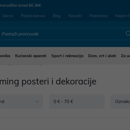
 narudžbe iznad
66,36€
Servis
Poklon bonovi
Blog
Novosti
Poslovnice
Najam I
ronika
Kućanski aparati
Sport i rekreacija
Dom, vrt i alati
Za u
ming posteri i dekoracije
ing posteri i dekoracije
nd
0 € - 70 €
Oznak