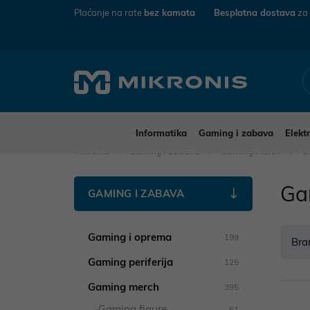
Plaćanje na rate
bez kamata
Besplatna dostava
za
Informatika
Gaming i zabava
Elekt
Mikronis
Gaming i zabava
Gaming merch
Ga
Gam
GAMING I ZABAVA
Gaming i oprema
199
Bra
Gaming periferija
125
Gaming merch
395
Gaming figure
61