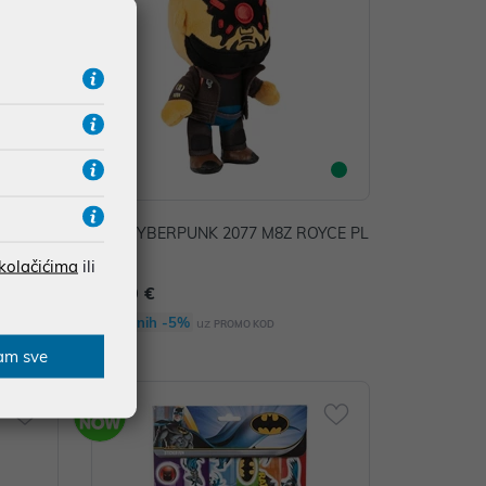
RACING
JINX CYBERPUNK 2077 M8Z ROYCE PL
USH
 kolačićima
ili
17,90 €
Dodatnih -5%
uz
PROMO KOD
am sve