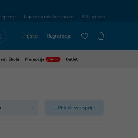
T opreme
Kupnja na rate bez kartice
B2B ponuda
Prijava
Registracija
red i školu
Promocije
Outlet
promo
a
+ Prikaži sve opcije