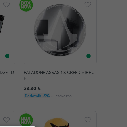
DGET D
PALADONE ASSASINS CREED MIRRO
R
29,90 €
Dodatnih -5%
uz
PROMO KOD