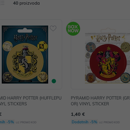
40
proizvoda
ID HARRY POTTER (HUFFLEPU
PYRAMID HARRY POTTER (GR
INYL STICKERS
OR) VINYL STICKER
€
1,40 €
nih -5%
Dodatnih -5%
uz
uz
PROMO KOD
PROMO KOD