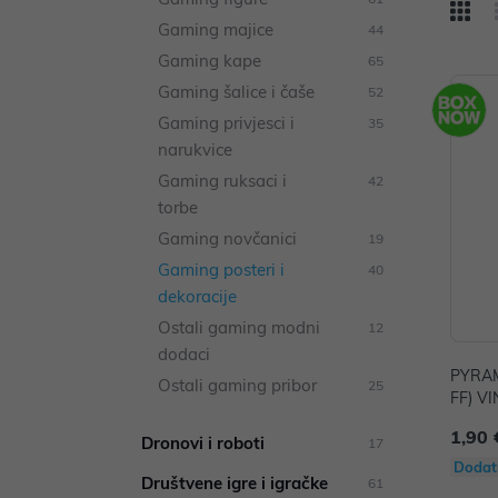
Gaming majice
44
Gaming kape
65
Gaming šalice i čaše
52
Gaming privjesci i
35
narukvice
Gaming ruksaci i
42
torbe
Gaming novčanici
19
Gaming posteri i
40
dekoracije
Ostali gaming modni
12
dodaci
PYRAM
Ostali gaming pribor
25
FF) V
1,90 
Dronovi i roboti
17
Dodat
Društvene igre i igračke
61