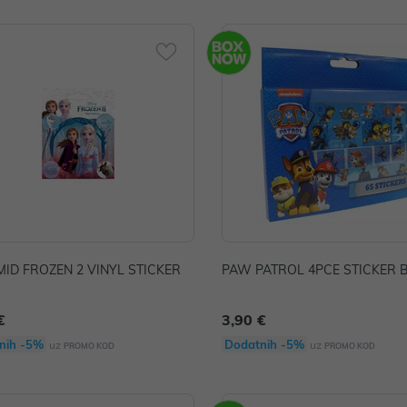
ID FROZEN 2 VINYL STICKER
PAW PATROL 4PCE STICKER 
€
3,90 €
nih -5%
Dodatnih -5%
uz
uz
PROMO KOD
PROMO KOD