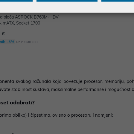
na ploča ASROCK B760M-HDV
, mATX, Socket 1700
 €
nih -5%
uz
PROMO KOD
onenta svakog računala koja povezuje procesor, memoriju, po
ravate stabilnost sustava, maksimalne performanse i mogućnost 
pset odabrati?
orima oblika) i čipsetima, ovisno o procesoru i namjeni: