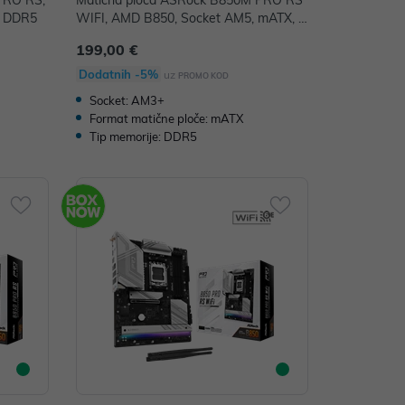
PRO RS,
Matična ploča ASRock B850M PRO RS
, DDR5
WIFI, AMD B850, Socket AM5, mATX, D
DR5
199,00 €
Dodatnih -5%
uz
PROMO KOD
Socket: AM3+
Format matične ploče: mATX
Tip memorije: DDR5