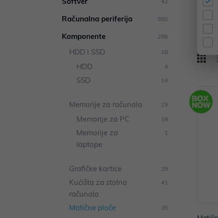
Softver
42
Bran
Računalna periferija
885
Komponente
286
HDD i SSD
18
HDD
4
SSD
14
Memorije za računala
19
Memorije za PC
18
Memorije za
1
laptope
Grafičke kartice
29
Kućišta za stolna
41
računala
Matične ploče
35