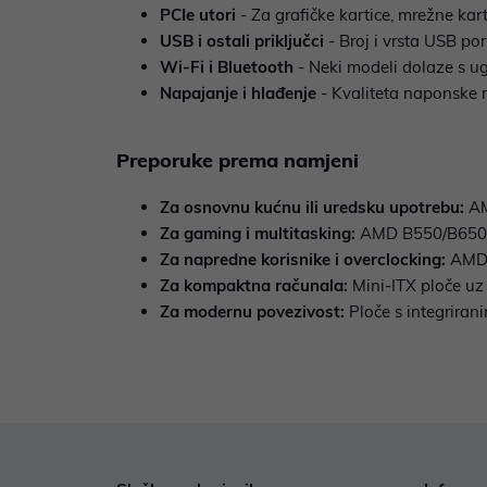
PCIe utori
- Za grafičke kartice, mrežne kart
USB i ostali priključci
- Broj i vrsta USB por
Wi-Fi i Bluetooth
- Neki modeli dolaze s 
Napajanje i hlađenje
- Kvaliteta naponske re
Preporuke prema namjeni
Za osnovnu kućnu ili uredsku upotrebu:
AM
Za gaming i multitasking:
AMD B550/B650 i
Za napredne korisnike i overclocking:
AMD 
Za kompaktna računala:
Mini-ITX ploče u
Za modernu povezivost:
Ploče s integrira