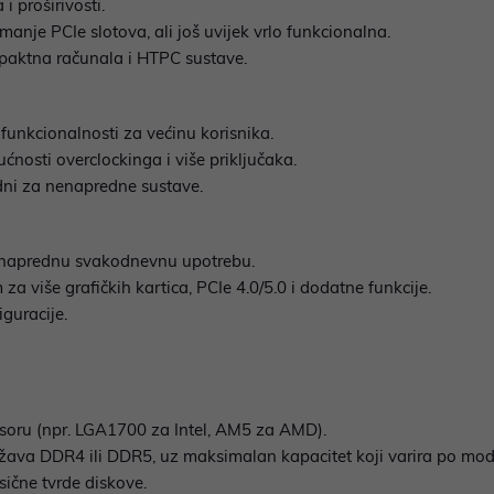
i proširivosti.
manje PCIe slotova, ali još uvijek vrlo funkcionalna.
mpaktna računala i HTPC sustave.
 funkcionalnosti za većinu korisnika.
nosti overclockinga i više priključaka.
adni za nenapredne sustave.
i naprednu svakodnevnu upotrebu.
a više grafičkih kartica, PCIe 4.0/5.0 i dodatne funkcije.
guracije.
soru (npr. LGA1700 za Intel, AM5 za AMD).
žava DDR4 ili DDR5, uz maksimalan kapacitet koji varira po mod
sične tvrde diskove.