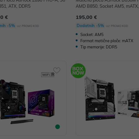
na Ploča AsRock Z890 PRO-A, So
Matična ploča ASRock B850M 
851, ATX, DDR5
AMD B850, Socket AM5, mATX
00 €
195,00 €
nih -5%
Dodatnih -5%
uz
uz
PROMO KOD
PROMO KOD
Socket: AM5
Format matične ploče: mATX
Tip memorije: DDR5