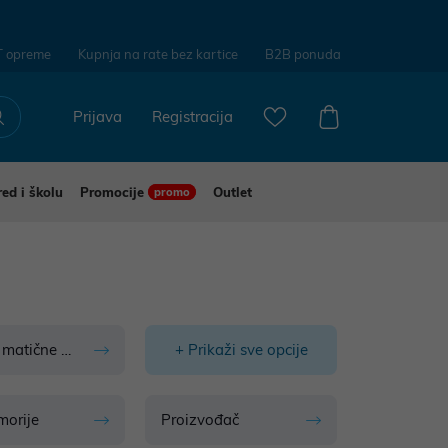
T opreme
Kupnja na rate bez kartice
B2B ponuda
Prijava
Registracija
red i školu
Promocije
Outlet
promo
 matične ploče
+ Prikaži sve opcije
morije
Proizvođač