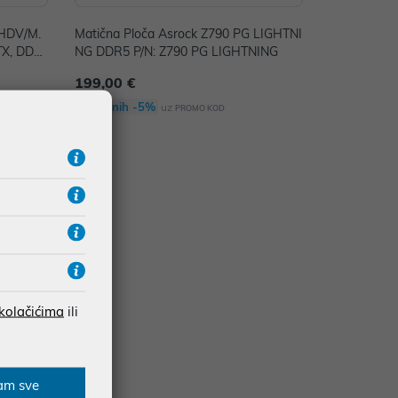
-HDV/M.
Matična Ploča Asrock Z790 PG LIGHTNI
TX, DDR
NG DDR5 P/N: Z790 PG LIGHTNING
199,00 €
Dodatnih -5%
uz
PROMO KOD
 kolačićima
ili
am sve