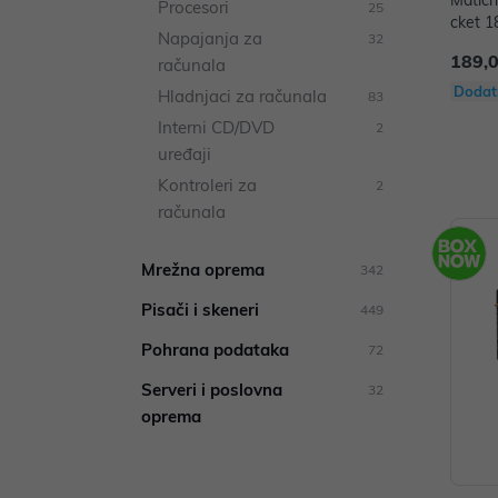
Matič
Procesori
25
cket 1
Napajanja za
32
189,
računala
Dodat
Hladnjaci za računala
83
Interni CD/DVD
2
uređaji
Kontroleri za
2
računala
Mrežna oprema
342
Pisači i skeneri
449
Pohrana podataka
72
Serveri i poslovna
32
oprema