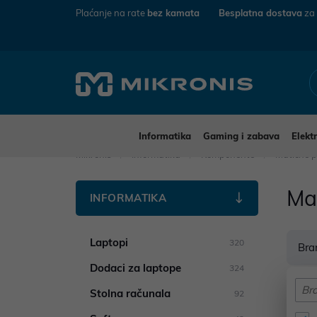
Plaćanje na rate
bez kamata
Besplatna dostava
za
Informatika
Gaming i zabava
Elekt
Mikronis
Informatika
Komponente
Matične p
Ma
INFORMATIKA
Laptopi
320
Bra
Dodaci za laptope
324
Stolna računala
92
Pro