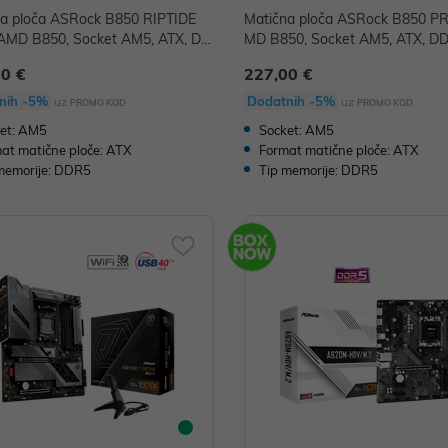
na ploča ASRock B850 RIPTIDE
Matična ploča ASRock B850 P
 AMD B850, Socket AM5, ATX, DD
MD B850, Socket AM5, ATX, D
00 €
227,00 €
nih -5%
Dodatnih -5%
uz
uz
PROMO KOD
PROMO KOD
et: AM5
Socket: AM5
at matične ploče: ATX
Format matične ploče: ATX
memorije: DDR5
Tip memorije: DDR5