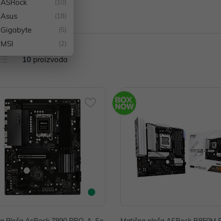
ASRock
(10)
d: ASRock
Asus
(18)
Gigabyte
(5)
MSI
(2)
10
proizvoda