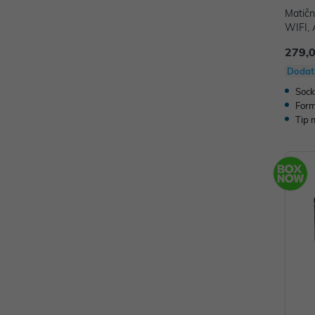
Matič
WIFI,
R5
279,
Dodat
Sock
Form
Tip 