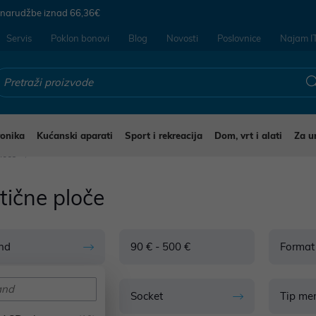
 narudžbe iznad
66,36€
Servis
Poklon bonovi
Blog
Novosti
Poslovnice
Najam I
ronika
Kućanski aparati
Sport i rekreacija
Dom, vrt i alati
Za u
loče
tične ploče
nd
90 € - 500 €
Format
mocija
Socket
Tip me