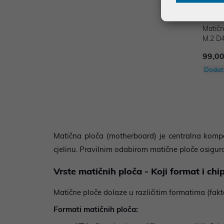
Matič
M.2 D4
99,00
Dodat
Matična ploča (motherboard) je centralna komp
cjelinu. Pravilnim odabirom matične ploče osigu
Vrste matičnih ploča - Koji format i chi
Matične ploče dolaze u različitim formatima (fakt
Formati matičnih ploča: