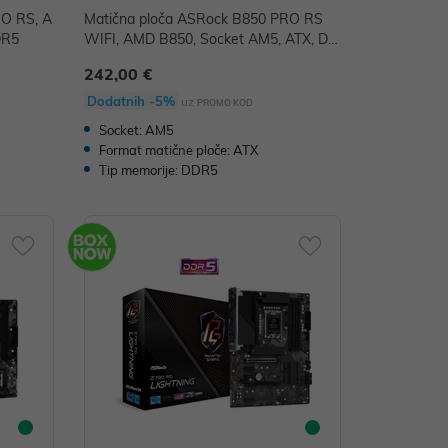
RO RS, A
Matična ploča ASRock B850 PRO RS
DR5
WIFI, AMD B850, Socket AM5, ATX, DD
R5
242,00 €
Dodatnih -5%
uz
PROMO KOD
Socket: AM5
Format matične ploče: ATX
Tip memorije: DDR5