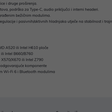
ice i druge proširenja.
tova, podrška za Type-C, audio priključci i interni headeri.
ugrađenim bežičnim modulima.
gulacije i pasivnih/aktivnih hladnjaka utječe na stabilnost i trajn
D A520 ili Intel H610 ploče
li Intel B660/B760
X570/X670 ili Intel Z790
z odgovarajuće komponente
nim Wi-Fi 6 i Bluetooth modulima