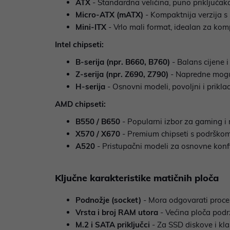
ATX
- Standardna veličina, puno priključaka 
Micro-ATX (mATX)
- Kompaktnija verzija s 
Mini-ITX
- Vrlo mali format, idealan za ko
Intel chipseti:
B-serija (npr. B660, B760)
- Balans cijene i
Z-serija (npr. Z690, Z790)
- Napredne moguć
H-serija
- Osnovni modeli, povoljni i prikl
AMD chipseti:
B550 / B650
- Popularni izbor za gaming 
X570 / X670
- Premium chipseti s podrškom z
A520
- Pristupačni modeli za osnovne konfi
Ključne karakteristike matičnih ploča
Podnožje (socket)
- Mora odgovarati proce
Vrsta i broj RAM utora
- Većina ploča podr
M.2 i SATA priključci
- Za SSD diskove i kla