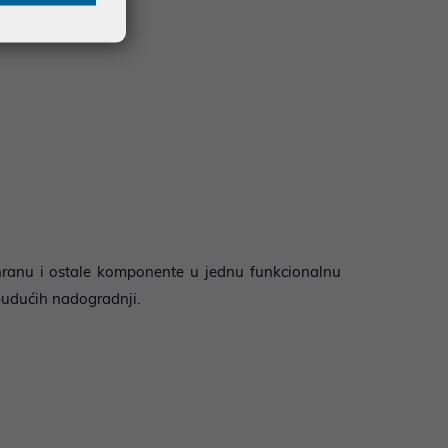
hranu i ostale komponente u jednu funkcionalnu
budućih nadogradnji.