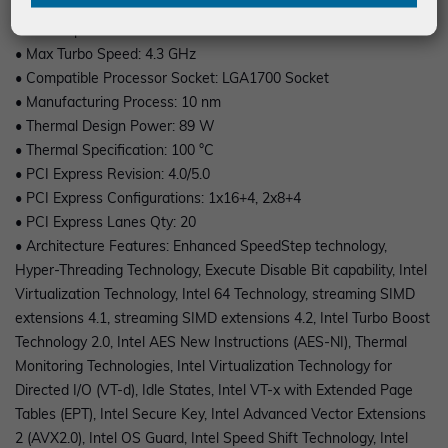
• Cache Memory Details: L3 - Smart Cache - 12 MBm, L2 - 5 MB
• Clock Speed: 3.3 GHz
• Max Turbo Speed: 4.3 GHz
• Compatible Processor Socket: LGA1700 Socket
• Manufacturing Process: 10 nm
• Thermal Design Power: 89 W
• Thermal Specification: 100 °C
• PCI Express Revision: 4.0/5.0
• PCI Express Configurations: 1x16+4, 2x8+4
• PCI Express Lanes Qty: 20
• Architecture Features: Enhanced SpeedStep technology,
Hyper-Threading Technology, Execute Disable Bit capability, Intel
Virtualization Technology, Intel 64 Technology, streaming SIMD
extensions 4.1, streaming SIMD extensions 4.2, Intel Turbo Boost
Technology 2.0, Intel AES New Instructions (AES-NI), Thermal
Monitoring Technologies, Intel Virtualization Technology for
Directed I/O (VT-d), Idle States, Intel VT-x with Extended Page
Tables (EPT), Intel Secure Key, Intel Advanced Vector Extensions
2 (AVX2.0), Intel OS Guard, Intel Speed Shift Technology, Intel