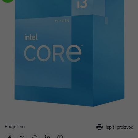
Podijeli na
Ispiši proizvod