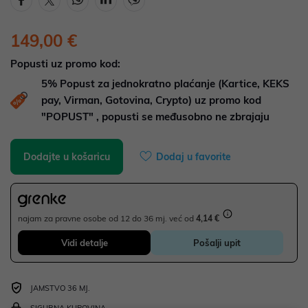
149,00 €
Popusti uz promo kod:
5%
Popust za jednokratno plaćanje (Kartice, KEKS
pay, Virman, Gotovina, Crypto) uz promo kod
"POPUST" , popusti se međusobno ne zbrajaju
Dodajte u košaricu
Dodaj u favorite
najam za pravne osobe od 12 do 36 mj. već od
4,14 €
Vidi detalje
Pošalji upit
JAMSTVO 36 MJ.