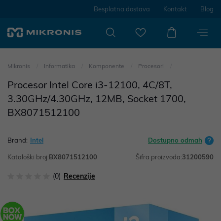
Besplatna dostava
Kontakt
Blog
Mikronis
Informatika
Komponente
Procesori
Procesor Intel Core i3-12100, 4C/8T,
3.30GHz/4.30GHz, 12MB, Socket 1700,
BX8071512100
Brand:
Intel
Dostupno odmah
Kataloški broj:
BX8071512100
Šifra proizvoda:
31200590
(0)
Recenzije