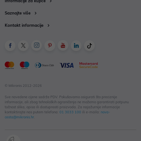
Informacije za kupce
Saznajte više
Kontakt informacije
© Mikronis 2012-2026
Sve navedene cijene sadrže PDV. Pokušavamo osigurati što preciznije
informacije, ali zbog tehnoloških ograničenja ne možemo garantirati potpunu
točnost slika, opisa ili dostupnosti proizvoda. Za najažurnije informacije
kontaktirajte nas putem telefona:
01 3033 100
ili e-maila:
nova-
cesta@mikronis.hr
.