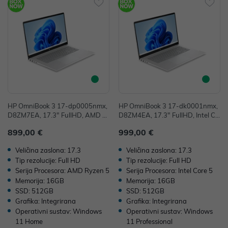
HP OmniBook 3 17-dp0005nmx,
HP OmniBook 3 17-dk0001nmx,
D8ZM7EA, 17.3" FullHD, AMD R
D8ZM4EA, 17.3" FullHD, Intel Co
yzen 5 40, 16GB, 512GB SSD, W
re 5 120U, 16GB, 512GB SSD, W
899,00 €
999,00 €
11H, Integrated Graphics
11P, Integrated Graphics
Veličina zaslona: 17.3
Veličina zaslona: 17.3
Tip rezolucije: Full HD
Tip rezolucije: Full HD
Serija Procesora: AMD Ryzen 5
Serija Procesora: Intel Core 5
Memorija: 16GB
Memorija: 16GB
SSD: 512GB
SSD: 512GB
Grafika: Integrirana
Grafika: Integrirana
Operativni sustav: Windows
Operativni sustav: Windows
11 Home
11 Professional