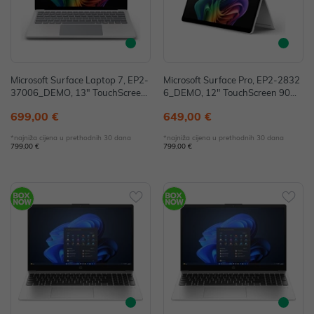
Microsoft Surface Laptop 7, EP2-
Microsoft Surface Pro, EP2-2832
37006_DEMO, 13" TouchScreen,
6_DEMO, 12" TouchScreen 90H
Snapdragon X Plus, 16GB, 256G
z, Snapdragon X Plus, 16GB, 256
699,00 €
649,00 €
B SSD, W11H, Sivi (bez punjača)
GB SSD, W11H, Sivi (bez punjač
- IZLOŽBENI MODEL
a) - IZLOŽBENI MODEL
*najniža cijena u prethodnih 30 dana
*najniža cijena u prethodnih 30 dana
799,00 €
799,00 €