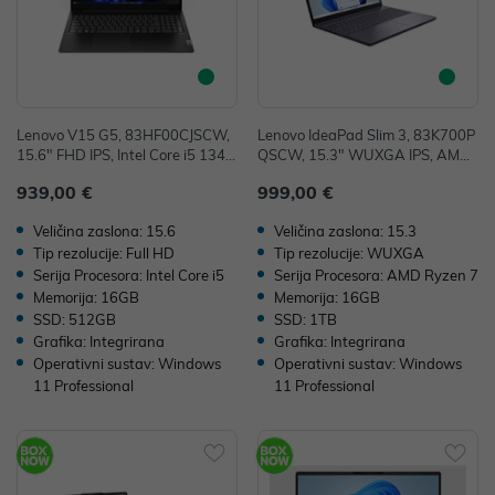
Lenovo V15 G5, 83HF00CJSCW,
Lenovo IdeaPad Slim 3, 83K700P
15.6" FHD IPS, Intel Core i5 1342
QSCW, 15.3" WUXGA IPS, AMD
0H, 16GB, 512GB SSD, W11P, In
Ryzen 7 170, 16GB, 1TB SSD, W
939,00 €
999,00 €
tel UHD Graphics, 36mj
11P, AMD Radeon 680M, 36mj
Veličina zaslona: 15.6
Veličina zaslona: 15.3
Tip rezolucije: Full HD
Tip rezolucije: WUXGA
Serija Procesora: Intel Core i5
Serija Procesora: AMD Ryzen 7
Memorija: 16GB
Memorija: 16GB
SSD: 512GB
SSD: 1TB
Grafika: Integrirana
Grafika: Integrirana
Operativni sustav: Windows
Operativni sustav: Windows
11 Professional
11 Professional