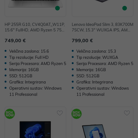
HP 255R G10, CV4Q0AT_W11P,
Lenovo IdeaPad Slim 3, 83K700M
15.6" FullHD, AMD Ryzen 5 753
7SCW, 15.3" WUXGA IPS, AMD
5U, 16GB, 512GB SSD, W11P, A
Ryzen 5 7535HS, 16GB, 512GB
749,00 €
799,00 €
MD Radeon Graphics
SSD, W11P, AMD Radeon 660M,
36mj
Veličina zaslona: 15.6
Veličina zaslona: 15.3
Tip rezolucije: Full HD
Tip rezolucije: WUXGA
Serija Procesora: AMD Ryzen 5
Serija Procesora: AMD Ryzen 5
Memorija: 16GB
Memorija: 16GB
SSD: 512GB
SSD: 512GB
Grafika: Integrirana
Grafika: Integrirana
Operativni sustav: Windows
Operativni sustav: Windows
11 Professional
11 Professional