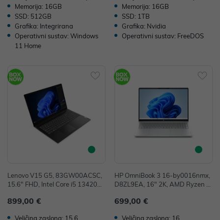
Memorija: 16GB
Memorija: 16GB
SSD: 512GB
SSD: 1TB
Grafika: Integrirana
Grafika: Nvidia
Operativni sustav: Windows
Operativni sustav: FreeDOS
11 Home
Lenovo V15 G5, 83GW00ACSC,
HP OmniBook 3 16-by0016nmx,
15.6" FHD, Intel Core i5 13420H,
D8ZL9EA, 16" 2K, AMD Ryzen 5
16GB, 512GB SSD, W11P, Intel
40, 16GB, 512GB SSD, W11H, In
899,00 €
699,00 €
UHD Graphics, 36mj
tegrated Graphics
Veličina zaslona: 15.6
Veličina zaslona: 16