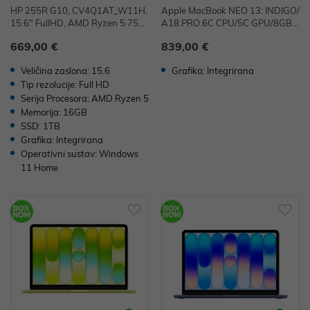
HP 255R G10, CV4Q1AT_W11H,
Apple MacBook NEO 13: INDIGO/
15.6" FullHD, AMD Ryzen 5 753
A18 PRO 6C CPU/5C GPU/8GB/
5U, 16GB, 1TB SSD, W11H, AM
256GB-CRO
669,00 €
839,00 €
D Radeon Graphics
Veličina zaslona: 15.6
Grafika: Integrirana
Tip rezolucije: Full HD
Serija Procesora: AMD Ryzen 5
Memorija: 16GB
SSD: 1TB
Grafika: Integrirana
Operativni sustav: Windows
11 Home