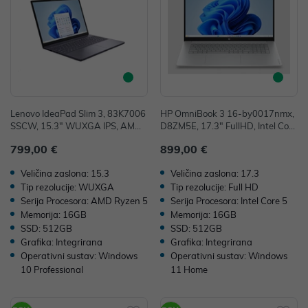
Lenovo IdeaPad Slim 3, 83K7006
HP OmniBook 3 16-by0017nmx,
SSCW, 15.3" WUXGA IPS, AMD
D8ZM5E, 17.3" FullHD, Intel Core
Ryzen 5 7535HS, 16GB, 512GB
5 120U, 16GB, 512GB SSD, W11
799,00 €
899,00 €
SSD, W11P, AMD Radeon 660M
H, Integrated Graphics
Veličina zaslona: 15.3
Veličina zaslona: 17.3
Tip rezolucije: WUXGA
Tip rezolucije: Full HD
Serija Procesora: AMD Ryzen 5
Serija Procesora: Intel Core 5
Memorija: 16GB
Memorija: 16GB
SSD: 512GB
SSD: 512GB
Grafika: Integrirana
Grafika: Integrirana
Operativni sustav: Windows
Operativni sustav: Windows
10 Professional
11 Home