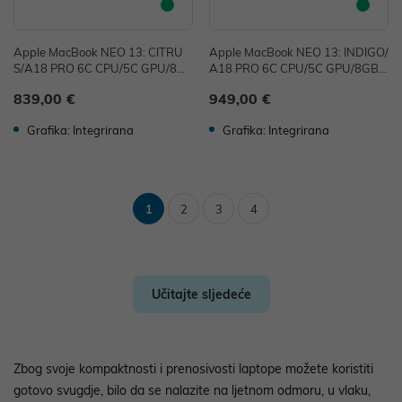
Apple MacBook NEO 13: CITRU
Apple MacBook NEO 13: INDIGO/
S/A18 PRO 6C CPU/5C GPU/8G
A18 PRO 6C CPU/5C GPU/8GB/
B/256GB-CRO
512GB-CRO
839,00 €
949,00 €
Grafika: Integrirana
Grafika: Integrirana
1
2
3
4
Učitajte sljedeće
Zbog svoje kompaktnosti i prenosivosti laptope možete koristiti
gotovo svugdje, bilo da se nalazite na ljetnom odmoru, u vlaku,