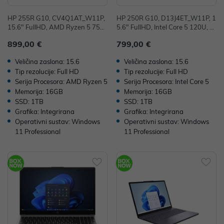
HP 255R G10, CV4Q1AT_W11P,
HP 250R G10, D13J4ET_W11P, 1
15.6" FullHD, AMD Ryzen 5 753
5.6" FullHD, Intel Core 5 120U, 1
5U, 16GB, 1TB SSD, W11P, AMD
6GB, 1TB, W11P, Integrirana
899,00 €
799,00 €
Radeon Graphics
Veličina zaslona: 15.6
Veličina zaslona: 15.6
Tip rezolucije: Full HD
Tip rezolucije: Full HD
Serija Procesora: AMD Ryzen 5
Serija Procesora: Intel Core 5
Memorija: 16GB
Memorija: 16GB
SSD: 1TB
SSD: 1TB
Grafika: Integrirana
Grafika: Integrirana
Operativni sustav: Windows
Operativni sustav: Windows
11 Professional
11 Professional