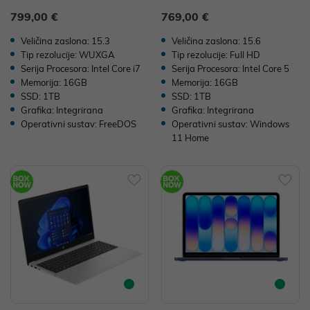
e i7 13620H, 16GB, 1TB SSD, Fre
B SSD, W11H, Integrirana
799,00 €
769,00 €
eDOS, Intel UHD Graphics
Veličina zaslona: 15.3
Veličina zaslona: 15.6
Tip rezolucije: WUXGA
Tip rezolucije: Full HD
Serija Procesora: Intel Core i7
Serija Procesora: Intel Core 5
Memorija: 16GB
Memorija: 16GB
SSD: 1TB
SSD: 1TB
Grafika: Integrirana
Grafika: Integrirana
Operativni sustav: FreeDOS
Operativni sustav: Windows
11 Home