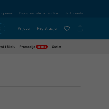
T opreme
Kupnja na rate bez kartice
B2B ponuda
Prijava
Registracija
red i školu
Promocije
Outlet
promo