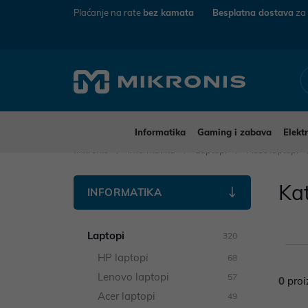
Plaćanje na rate
bez kamata
Besplatna dostava
za
Informatika
Gaming i zabava
Elekt
Mikronis
Informatika
Laptopi
Asus laptopi
Ka
INFORMATIKA
Laptopi
320
HP laptopi
68
Lenovo laptopi
57
0
proi
Acer laptopi
49