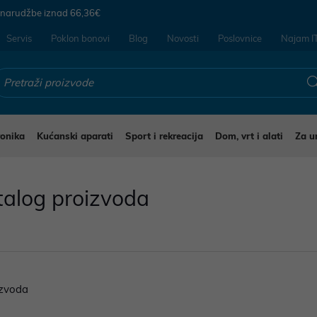
 narudžbe iznad
66,36€
Servis
Poklon bonovi
Blog
Novosti
Poslovnice
Najam I
ronika
Kućanski aparati
Sport i rekreacija
Dom, vrt i alati
Za u
talog proizvoda
zvoda