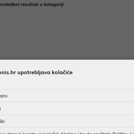
rodađeni rezultati u kategoriji
is.hr upotrebljava kolačiće
alni
i
ški
j stranici koriste se kolačići. Molimo Vas da pročitate
Politiku o