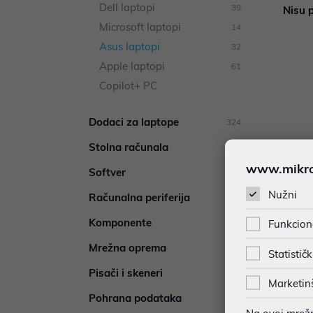
Dell laptopi
39
Nisu p
Microsoft laptopi
14
Asus laptopi
32
Apple laptopi
61
Copilot+ PC
Dodaci za laptope
324
Stolna računala
92
www.mikron
Softver
42
Nužni
Računalna periferija
885
Komponente
286
Funkcion
Mrežna oprema
342
Statističk
Pisači i skeneri
449
Marketin
Pohrana podataka
72
Na ovoj mrežno