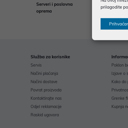
Serveri i poslovna
32
prilagodite p
oprema
Prihvaća
Služba za korisnike
Informa
Servis
Poklon b
Načini plaćanja
Izjave o 
Načini dostave
Kako do 
Povrat proizvoda
Privatno
Kontaktirajte nas
Grenke f
Odjel reklamacije
Kupnja na
Raskid ugovora