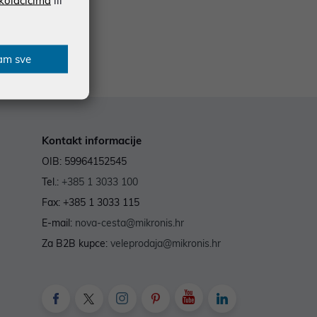
am sve
Kontakt informacije
OIB: 59964152545
Tel.:
+385 1 3033 100
Fax: +385 1 3033 115
E-mail:
nova-cesta@mikronis.hr
Za B2B kupce:
veleprodaja@mikronis.hr