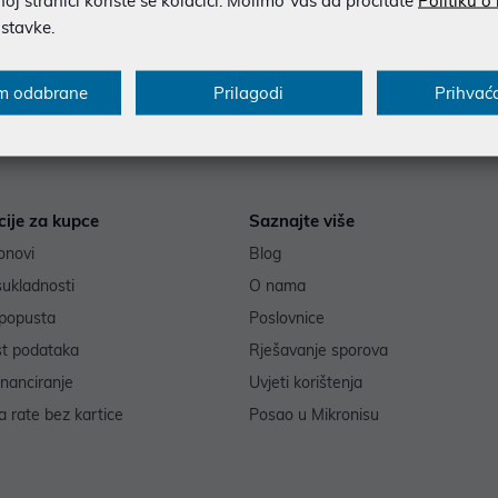
ostavke.
m odabrane
Prilagodi
Prihvać
cije za kupce
Saznajte više
onovi
Blog
sukladnosti
O nama
popusta
Poslovnice
st podataka
Rješavanje sporova
inanciranje
Uvjeti korištenja
 rate bez kartice
Posao u Mikronisu