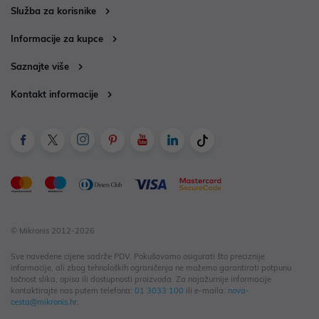
Služba za korisnike
Informacije za kupce
Saznajte više
Kontakt informacije
© Mikronis 2012-2026
Sve navedene cijene sadrže PDV. Pokušavamo osigurati što preciznije
informacije, ali zbog tehnoloških ograničenja ne možemo garantirati potpunu
točnost slika, opisa ili dostupnosti proizvoda. Za najažurnije informacije
kontaktirajte nas putem telefona:
01 3033 100
ili e-maila:
nova-
cesta@mikronis.hr
.