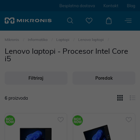
Besplatna dostava
Kontakt
Blog
Mikronis
Informatika
Laptopi
Lenovo laptopi
Lenovo laptopi - Procesor Intel Core
i5
Filtriraj
Poredak
6
proizvoda