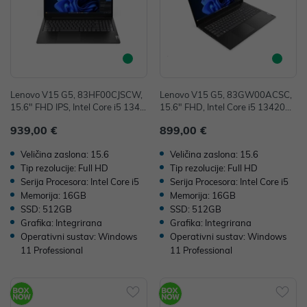
Lenovo V15 G5, 83HF00CJSCW,
Lenovo V15 G5, 83GW00ACSC,
15.6" FHD IPS, Intel Core i5 1342
15.6" FHD, Intel Core i5 13420H,
0H, 16GB, 512GB SSD, W11P, In
16GB, 512GB SSD, W11P, Intel
939,00 €
899,00 €
tel UHD Graphics, 36mj
UHD Graphics, 36mj
Veličina zaslona: 15.6
Veličina zaslona: 15.6
Tip rezolucije: Full HD
Tip rezolucije: Full HD
Serija Procesora: Intel Core i5
Serija Procesora: Intel Core i5
Memorija: 16GB
Memorija: 16GB
SSD: 512GB
SSD: 512GB
Grafika: Integrirana
Grafika: Integrirana
Operativni sustav: Windows
Operativni sustav: Windows
11 Professional
11 Professional