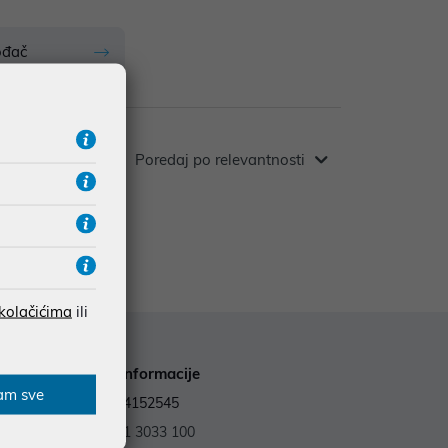
ođač
Poredaj po relevantnosti
 kolačićima
ili
Kontakt informacije
am sve
OIB: 59964152545
Tel.:
+385 1 3033 100