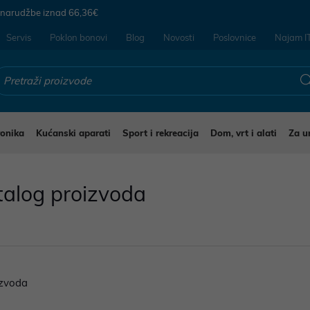
 narudžbe iznad
66,36€
Servis
Poklon bonovi
Blog
Novosti
Poslovnice
Najam I
ronika
Kućanski aparati
Sport i rekreacija
Dom, vrt i alati
Za u
talog proizvoda
zvoda