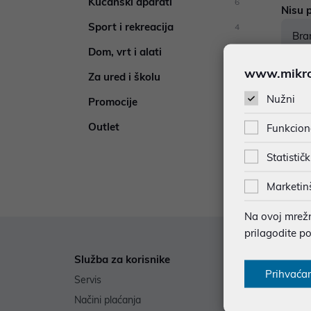
Kućanski aparati
6
Nisu p
Sport i rekreacija
4
Bra
Dom, vrt i alati
1
www.mikron
Za ured i školu
1
Nužni
Promocije
76
Outlet
Funkcion
76
Statističk
Marketin
Na ovoj mrežno
prilagodite p
Služba za korisnike
Informa
Prihvaća
Servis
Poklon b
Načini plaćanja
Izjave o 