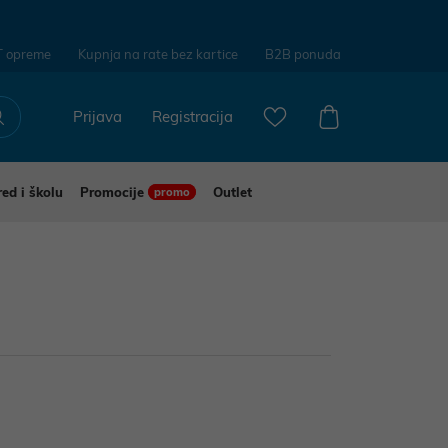
T opreme
Kupnja na rate bez kartice
B2B ponuda
Prijava
Registracija
red i školu
Promocije
Outlet
promo