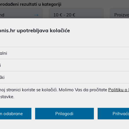
rodađeni rezultati u kategoriji
nd
10 € - 20 €
Proizv
is.hr upotrebljava kolačiće
1
proizvoda
alni
i
ški
j stranici koriste se kolačići. Molimo Vas da pročitate
Politiku o
ostavke.
cije za kupce
Saznajte više
m odabrane
Prilagodi
Prihvać
onovi
Blog
sukladnosti
O nama