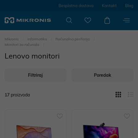
Besplatna dostava
Kontakt
Blog
Mikronis
Informatika
Računalna periferija
Monitori za računala
Lenovo monitori
Filtriraj
Poredak
17
proizvoda