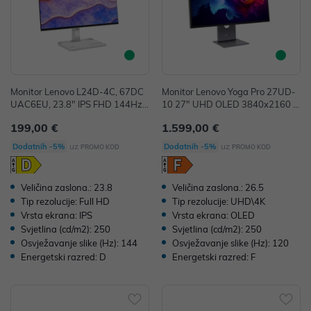
Monitor Lenovo L24D-4C, 67DC
Monitor Lenovo Yoga Pro 27UD-
UAC6EU, 23.8" IPS FHD 144Hz
10 27" UHD OLED 3840x2160 1
1ms, 1xHDMI 1xUSB-C, Tilt, Swiv
20Hz 250cd/m2, 1xHDMI 2.1 1x
199,00 €
1.599,00 €
el, Pivot, Height Adjust, Stand Ca
DP 1xDP out 3x USB-C 2x USB-
mera, VESA, Cloud Grey,36mj
A, 99 sRGB, 36mj
uz
uz
Dodatnih -5%
Dodatnih -5%
PROMO KOD
PROMO KOD
Veličina zaslona.: 23.8
Veličina zaslona.: 26.5
Tip rezolucije: Full HD
Tip rezolucije: UHD\4K
Vrsta ekrana: IPS
Vrsta ekrana: OLED
Svjetlina (cd/m2): 250
Svjetlina (cd/m2): 250
Osvježavanje slike (Hz): 144
Osvježavanje slike (Hz): 120
Energetski razred: D
Energetski razred: F