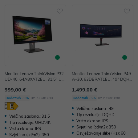
Monitor Lenovo ThinkVision P32
Monitor Lenovo ThinkVision P49
UD-40, 64A8XAT2EU, 31.5" UH
w-30, 63DBRAT1EU, 49" DQHD
D IPS, HDMI, DP, T-Bolt, pivot, 36
IPS, HDMI, DP, T-Bolt, curved, 36
999,00 €
1.499,00 €
mj
mj
uz
uz
Dodatnih -5%
Dodatnih -5%
PROMO KOD
PROMO KOD
Veličina zaslona.: 49
Tip rezolucije: DQHD
Veličina zaslona.: 31.5
Vrsta ekrana: IPS
Tip rezolucije: UHD\4K
Svjetlina (cd/m2): 350
Vrsta ekrana: IPS
Osvježavanje slike (Hz): 60
Svjetlina (cd/m2): 350