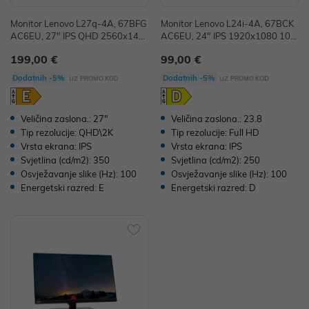
Monitor Lenovo L27q-4A, 67BFG
Monitor Lenovo L24i-4A, 67BCK
AC6EU, 27" IPS QHD 2560x144
AC6EU, 24" IPS 1920x1080 100
0 100Hz 350cd 4ms, Zvučnici 2x
Hz 4ms, 1x HDMI 1x VGA, Zvučni
199,00 €
99,00 €
3W, 2x HDMI 1x DP, 36mj
ci 3Wx2, Tilt, 36mj
uz
uz
Dodatnih -5%
Dodatnih -5%
PROMO KOD
PROMO KOD
Veličina zaslona.: 27"
Veličina zaslona.: 23.8
Tip rezolucije: QHD\2K
Tip rezolucije: Full HD
Vrsta ekrana: IPS
Vrsta ekrana: IPS
Svjetlina (cd/m2): 350
Svjetlina (cd/m2): 250
Osvježavanje slike (Hz): 100
Osvježavanje slike (Hz): 100
Energetski razred: E
Energetski razred: D