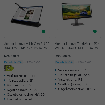
Monitor Lenovo M14t Gen 2, 63F
Monitor Lenovo ThinkVision P34
DUAT6WL, 14'' 2.2K IPS Touch, T
WD-40, 64ADGAT1EU, 34" WQ
ilt, Pivot, USB-C, 36mj
HD IPS, HDMI, DP, USB-C, curve
479,00 €
999,00 €
d, 36mj
uz
uz
Dodatnih -5%
Dodatnih -5%
PROMO KOD
PROMO KOD
Veličina zaslona.: 34
Tip rezolucije: UHD\4K
Veličina zaslona.: 14"
Vrsta ekrana: IPS
Tip rezolucije: 2.2K
Svjetlina (cd/m2): 350
Vrsta ekrana: IPS
Osvježavanje slike (Hz): 120
Svjetlina (cd/m2): 300
Osvježavanje slike (Hz): 60
Energetski razred: C