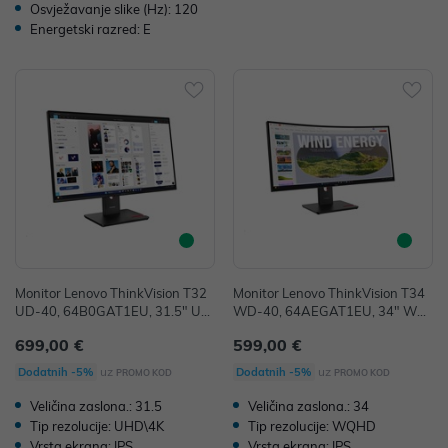
Osvježavanje slike (Hz): 120
Energetski razred: E
Monitor Lenovo ThinkVision T32
Monitor Lenovo ThinkVision T34
UD-40, 64B0GAT1EU, 31.5" UH
WD-40, 64AEGAT1EU, 34" WQ
D IPS, HDMI, DP, USB-C, pivot, 3
HD VA, HDMI, DP, USB-C, curve
699,00 €
599,00 €
6mj
d, 36mj
uz
uz
Dodatnih -5%
Dodatnih -5%
PROMO KOD
PROMO KOD
Veličina zaslona.: 31.5
Veličina zaslona.: 34
Tip rezolucije: UHD\4K
Tip rezolucije: WQHD
Vrsta ekrana: IPS
Vrsta ekrana: IPS