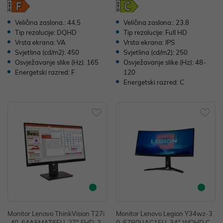
Veličina zaslona.: 44.5
Veličina zaslona.: 23.8
Tip rezolucije: DQHD
Tip rezolucije: Full HD
Vrsta ekrana: VA
Vrsta ekrana: IPS
Svjetlina (cd/m2): 450
Svjetlina (cd/m2): 250
Osvježavanje slike (Hz): 165
Osvježavanje slike (Hz): 48-
Energetski razred: F
120
Energetski razred: C
Monitor Lenovo ThinkVision T27i
Monitor Lenovo Legion Y34wz-3
-40, 64A5MAT6EU, 27" FHD, 30
0, 67B0UAC1EU, 34" WQHD Cu