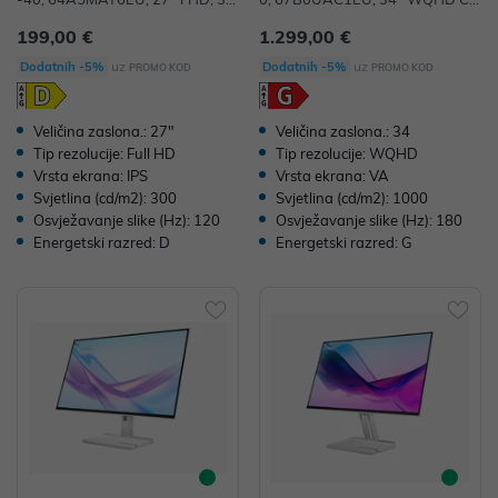
0cd/m2, IPS, 48-120Hz 4ms, US
rved VA 3440x1440 165Hz Mini-
199,00 €
1.299,00 €
B, HDMI, DP, VGA, Pivot, Crni, 36
LED 21:9 720cd/m2 1ms, 2 x HD
mj
MI, DP, USB-C, 4x USB, USB-B
uz
uz
Dodatnih -5%
Dodatnih -5%
PROMO KOD
PROMO KOD
Veličina zaslona.: 27"
Veličina zaslona.: 34
Tip rezolucije: Full HD
Tip rezolucije: WQHD
Vrsta ekrana: IPS
Vrsta ekrana: VA
Svjetlina (cd/m2): 300
Svjetlina (cd/m2): 1000
Osvježavanje slike (Hz): 120
Osvježavanje slike (Hz): 180
Energetski razred: D
Energetski razred: G