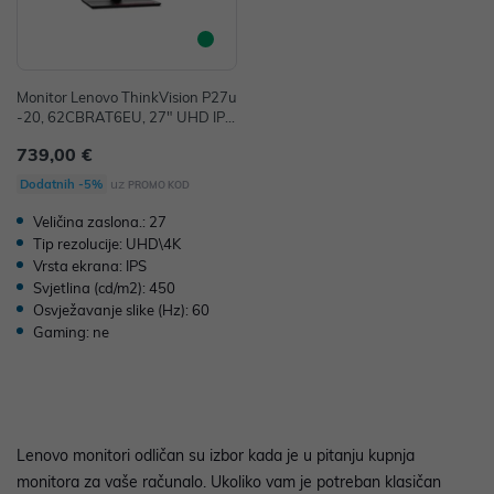
Monitor Lenovo ThinkVision P27u
-20, 62CBRAT6EU, 27" UHD IPS,
HDMI, DP, Thunderbolt, 36mj
739,00 €
uz
Dodatnih -5%
PROMO KOD
Veličina zaslona.: 27
Tip rezolucije: UHD\4K
Vrsta ekrana: IPS
Svjetlina (cd/m2): 450
Osvježavanje slike (Hz): 60
Gaming: ne
Lenovo monitori odličan su izbor kada je u pitanju kupnja
monitora za vaše računalo. Ukoliko vam je potreban klasičan