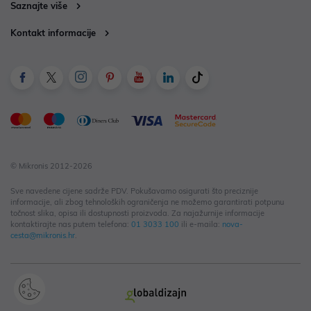
Saznajte više
Kontakt informacije
© Mikronis 2012-2026
Sve navedene cijene sadrže PDV. Pokušavamo osigurati što preciznije
informacije, ali zbog tehnoloških ograničenja ne možemo garantirati potpunu
točnost slika, opisa ili dostupnosti proizvoda. Za najažurnije informacije
kontaktirajte nas putem telefona:
01 3033 100
ili e-maila:
nova-
cesta@mikronis.hr
.