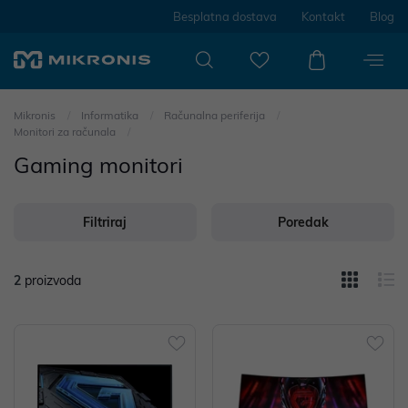
Besplatna dostava
Kontakt
Blog
Mikronis
Informatika
Računalna periferija
Monitori za računala
Gaming monitori
Filtriraj
Poredak
2
proizvoda