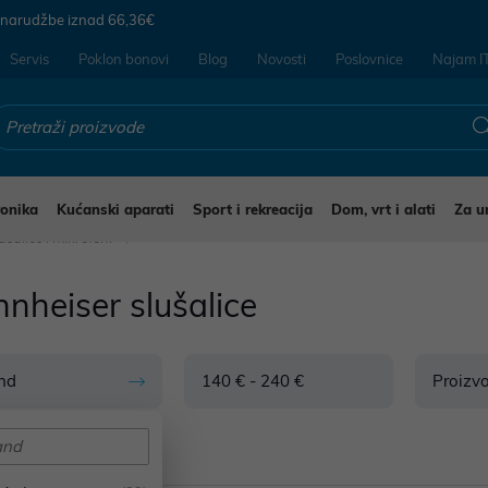
 narudžbe iznad
66,36€
Servis
Poklon bonovi
Blog
Novosti
Poslovnice
Najam I
ronika
Kućanski aparati
Sport i rekreacija
Dom, vrt i alati
Za u
ušalice i mikrofoni
nheiser slušalice
nd
140 € - 240 €
Proizv
d: Sennheiser