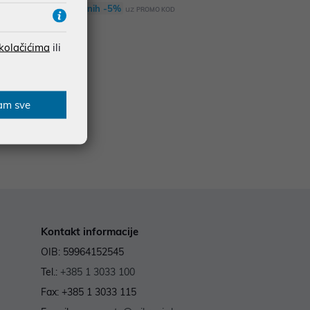
Dodatnih -5%
uz
PROMO KOD
 kolačićima
ili
am sve
Kontakt informacije
OIB: 59964152545
Tel.:
+385 1 3033 100
Fax: +385 1 3033 115