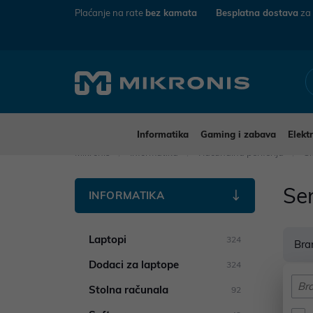
Plaćanje na rate
bez kamata
Besplatna dostava
za
Informatika
Gaming i zabava
Elekt
Mikronis
Informatika
Računalna periferija
Sl
Sen
INFORMATIKA
Laptopi
324
Bra
Dodaci za laptope
324
Bran
Stolna računala
92