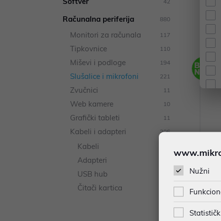
Softver
42
Računalna periferija
880
Monitori za računala
117
Tipkovnice
110
Miševi i podloge
194
Slušalice i mikrofoni
221
Zvučnici
11
Web kamere
10
Grafički tableti
11
Kabeli i adapteri
206
Kabeli
105
www.mikron
Adapteri
69
Nužni
USB hub
25
Sluša
Čitači kartica
7
Funkcion
EI Bla
Statističk
185,