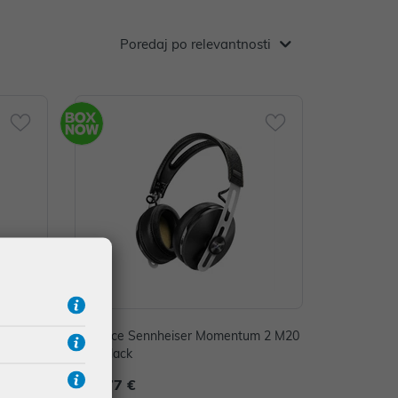
Poredaj po relevantnosti
m 2 M20
Slušalice Sennheiser Momentum 2 M20
EBT Black
238,77 €