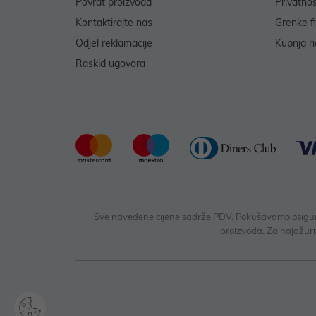
Povrat proizvoda
Privatno
Kontaktirajte nas
Grenke f
Odjel reklamacije
Kupnja na
Raskid ugovora
Sve navedene cijene sadrže PDV. Pokušavamo osigurati
proizvoda. Za najažurn