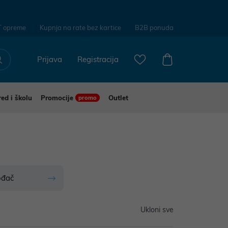
T opreme
Kupnja na rate bez kartice
B2B ponuda
Prijava
Registracija
red i školu
Promocije
Outlet
promo
ođač
Ukloni sve