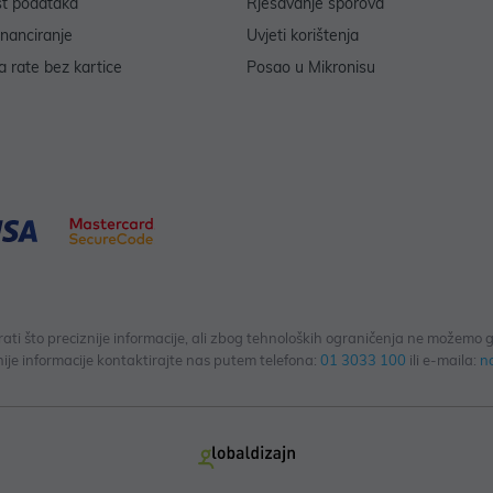
st podataka
Rješavanje sporova
inanciranje
Uvjeti korištenja
 rate bez kartice
Posao u Mikronisu
 što preciznije informacije, ali zbog tehnoloških ograničenja ne možemo gar
ije informacije kontaktirajte nas putem telefona:
01 3033 100
ili e-maila:
n