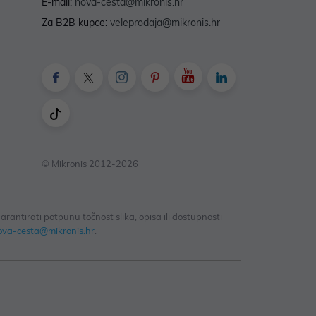
E-mail:
nova-cesta@mikronis.hr
Za B2B kupce:
veleprodaja@mikronis.hr
© Mikronis 2012-2026
antirati potpunu točnost slika, opisa ili dostupnosti
ova-cesta@mikronis.hr
.