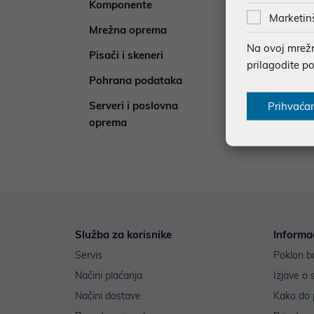
Komponente
285
Dodat
Marketin
Mrežna oprema
342
Na ovoj mrežno
Pisači i skeneri
449
prilagodite p
Pohrana podataka
72
Serveri i poslovna
Prihvaća
32
oprema
Služba za korisnike
Informa
Servis
Poklon b
Načini plaćanja
Izjave o 
Načini dostave
Kako do 