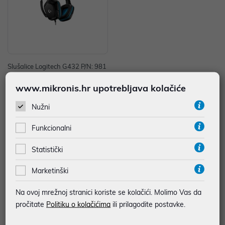
Slušalice Logitech G432 P/N: 981
-000770
www.mikronis.hr upotrebljava kolačiće
89,99 €
uz
Nužni
Dodatnih -5%
PROMO KOD
Sučelje: 3.5 mm
Funkcionalni
Vrsta slušalica: Naglavne
Tip povezivanja: Žično
Statistički
Gaming: D
Marketinški
Na ovoj mrežnoj stranici koriste se kolačići. Molimo Vas da
1
2
pročitate
Politiku o kolačićima
ili prilagodite postavke.