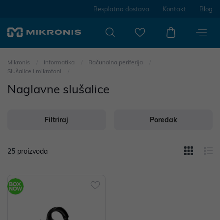
Besplatna dostava
Kontakt
Blog
Mikronis
Informatika
Računalna periferija
Slušalice i mikrofoni
Naglavne slušalice
Filtriraj
Poredak
25
proizvoda