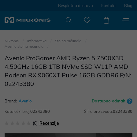
Besplatna dostava
Kontakt
Blog
Mikronis
Informatika
Stolna računala
Avenio stolna računala
Avenio ProGamer AMD Ryzen 5 7500X3D
4.50GHz 16GB 1TB NVMe SSD W11P AMD
Radeon RX 9060XT Pulse 16GB GDDR6 P/N:
02243380
Brand:
Avenio
Dostupno odmah
Kataloški broj:
02243380
Šifra proizvoda:
02243380
(0)
Recenzije