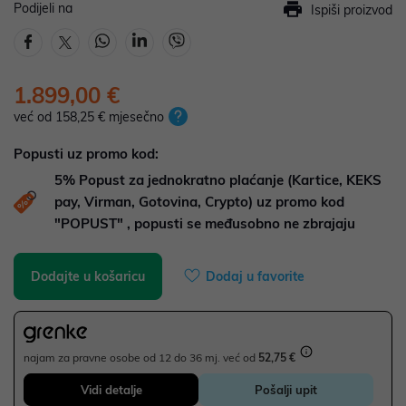
Podijeli na
Ispiši proizvod
1.899,00 €
već od 158,25 € mjesečno
Popusti uz promo kod:
5%
Popust za jednokratno plaćanje (Kartice, KEKS
pay, Virman, Gotovina, Crypto) uz promo kod
"POPUST" , popusti se međusobno ne zbrajaju
Dodajte u košaricu
Dodaj u favorite
najam za pravne osobe od 12 do 36 mj. već od
52,75 €
Vidi detalje
Pošalji upit