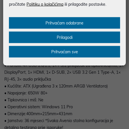
96MB
pročitate
Politiku o kolačićima
ili prilagodite postavke.
• Chipset: B850M
• Hladnjak za procesor: Aftermarket zračni hladnjak
Prihvaćam odabrane
• Radna memorija: 16GB DDR5 5600MT/s
• Grafički sustav: AMD Radeon RX 9060 XT PULSE 16GB, 16GB
Prilagodi
GDDR6, 1x HDMI, 2x DisplayPort
• Tvrdi disk: 1TB SSD M.2 2280 NVMe PCIe 4.0 x4
• Optički uređaj: nema
Prihvaćam sve
• Mrežna kartica: Da
• Portovi: 4× USB 2.0/1.1, 1× PS/2 priključak za tipkovnicu/miš, 1×
DisplayPort, 1× HDMI, 1× D-SUB, 2× USB 3.2 Gen 1 Type-A, 1×
RJ-45, 3× audio priključka
• Kućište: ATX (Ugrađena 3 x 120mm ARGB Ventilatora)
• Napajanje: 650W 80+
• Tipkovnica i miš: Ne
• Operativni sistem: Windows 11 Pro
• Dimenzije:400mm×215mm×431mm
• Jamstvo: 36 mjeseci *Svaka Avenio stolna konfiguracija je
detaljno testirana prije isporuke!