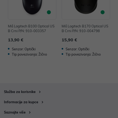
Miš Logitech B100 Optical US
Miš Logitech B170 Optical US
M
B Crni P/N: 910-003357
B Crni P/N: 910-004798
B
13,90 €
15,90 €
1
Senzor: Optički
Senzor: Optički
Tip povezivanja: Žično
Tip povezivanja: Žično
Služba za korisnike
Informacije za kupce
Saznajte više