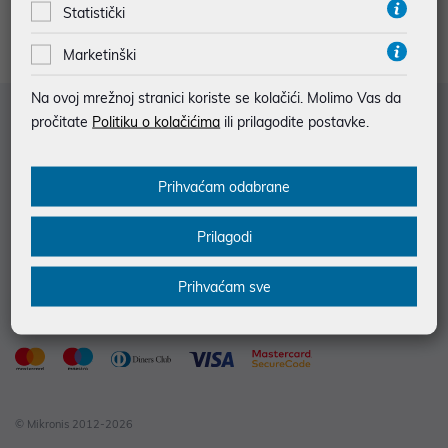
informacija o modelima računala i pronađite računalo po svojoj
Statistički
mjeri.
Marketinški
Na ovoj mrežnoj stranici koriste se kolačići. Molimo Vas da
Služba za korisnike
pročitate
Politiku o kolačićima
ili prilagodite postavke.
Informacije za kupce
Prihvaćam odabrane
Saznajte više
Kontakt informacije
Prilagodi
Prihvaćam sve
© Mikronis 2012-2026