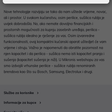
Nove tehnologije razvijaju se tako da nam uštede vrijeme, novac,
ali i prostor. U svakom kućanstvu, osim perilice, sušilica rublja je
uvijek dobrodošla. No, ako nemate dovoljno financijskih i
prostornih mogućnosti za kupnju zasebnih uređaja, perilica -
sušilica rublja idealno je rješenje za vas. Osim izvanredne
funkcionalnosti, ovaj kompaktni kućanski aparat uštedjet će vam
vrijeme i struju. Važno je napomenuti da obratite pozornost na
njen kapacitet i da perilica - sušilica nema isti kapacitet pranja i
sušenja (kapacitet sušenja je niži). U Mikronis webshopu za vas
smo izdvojili vrhunske perilice - sušilice rublja renomiranih
brendova kao što su Bosch, Samsung, Electrolux i drugi.
Služba za korisnike
Informacije za kupce