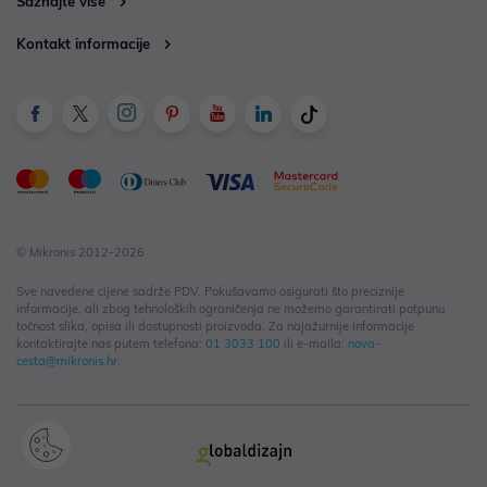
Saznajte više
Kontakt informacije
© Mikronis 2012-2026
Sve navedene cijene sadrže PDV. Pokušavamo osigurati što preciznije
informacije, ali zbog tehnoloških ograničenja ne možemo garantirati potpunu
točnost slika, opisa ili dostupnosti proizvoda. Za najažurnije informacije
kontaktirajte nas putem telefona:
01 3033 100
ili e-maila:
nova-
cesta@mikronis.hr
.