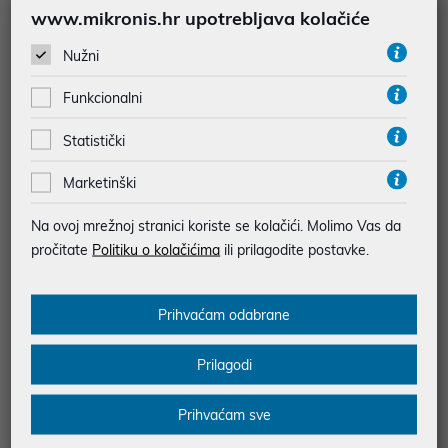
www.mikronis.hr upotrebljava kolačiće
Nužni
Funkcionalni
Statistički
Gorenje Perilica sušilica WD2PA1
Gorenje Perilica sušilica WD2PA1
Marketinški
X64ADW
X64ADAAW
749,00 €
799,00 €
Na ovoj mrežnoj stranici koriste se kolačići. Molimo Vas da
uz
uz
Dodatnih -5%
Dodatnih -5%
PROMO KOD
PROMO KOD
pročitate
Politiku o kolačićima
ili prilagodite postavke.
Energetski razred: D
Energetski razred: D
Prihvaćam odabrane
Broj okretaja: 1400
Broj okretaja: 1400
Kapacitet pranja: 10,5 kg
Kapacitet pranja: 10,5 kg
Punjenje perilice: Prednje
Punjenje perilice: Prednje
Prilagodi
punjenje
punjenje
Prihvaćam sve