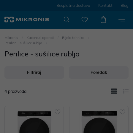
Besplatna dostava
Kontakt
Blog
Mikronis
Kućanski aparati
Bijela tehnika
Perilice - sušilice rublja
Perilice - sušilice rublja
Filtriraj
Poredak
4
proizvoda