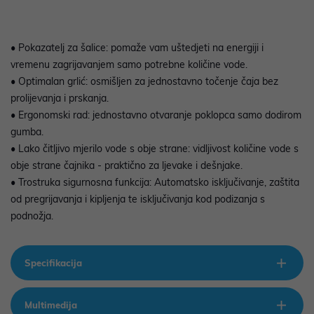
• Pokazatelj za šalice: pomaže vam uštedjeti na energiji i
vremenu zagrijavanjem samo potrebne količine vode.
• Optimalan grlić: osmišljen za jednostavno točenje čaja bez
prolijevanja i prskanja.
• Ergonomski rad: jednostavno otvaranje poklopca samo dodirom
gumba.
• Lako čitljivo mjerilo vode s obje strane: vidljivost količine vode s
obje strane čajnika - praktično za ljevake i dešnjake.
• Trostruka sigurnosna funkcija: Automatsko isključivanje, zaštita
od pregrijavanja i kipljenja te isključivanja kod podizanja s
podnožja.
Specifikacija
Multimedija