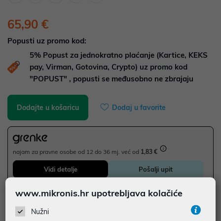
65,90 €
Popusti uz promo kod:
5%
Popust za jednokratno plaćanje (Kartice, KEKS
pay, Virman, Gotovina, Crypto) uz promo kod
"POPUST" , popusti se međusobno ne zbrajaju
Dodajte u košaricu
Dodaj u favorite
najam za pravne osobe od 12 do 36 mj. već od
1,83 €
Vidi detalje
Pošalji upit
www.mikronis.hr upotrebljava kolačiće
JAMSTVO MJESECA
Nužni
SIGURNA KUPOVINA