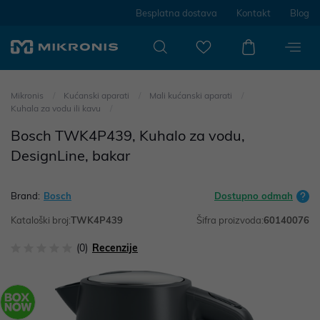
Besplatna dostava
Kontakt
Blog
Mikronis
Kućanski aparati
Mali kućanski aparati
Kuhala za vodu ili kavu
Bosch TWK4P439, Kuhalo za vodu,
DesignLine, bakar
Brand:
Bosch
Dostupno odmah
Kataloški broj:
TWK4P439
Šifra proizvoda:
60140076
(0)
Recenzije