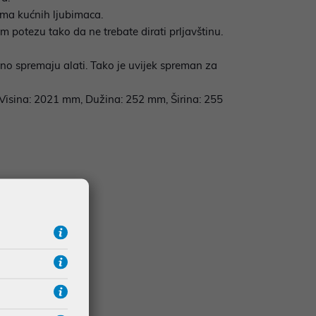
kama kućnih ljubimaca.
m potezu tako da ne trebate dirati prljavštinu.
no spremaju alati. Tako je uvijek spreman za
 Visina: 2021 mm, Dužina: 252 mm, Širina: 255