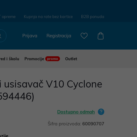
T opreme
Kupnja na rate bez kartice
B2B ponuda
Prijava
Registracija
red i školu
Promocije
Outlet
promo
i usisavač V10 Cyclone
594446)
Dostupno odmah
Šifra proizvoda:
60090707
zije