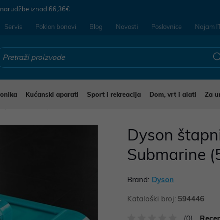
 narudžbe iznad
66,36€
Servis
Poklon bonovi
Blog
Novosti
Poslovnice
Najam I
ronika
Kućanski aparati
Sport i rekreacija
Dom, vrt i alati
Za u
i
Usisavači
Dyson štapn
Submarine (
Brand:
Dyson
Kataloški broj:
594446
(0)
Recen