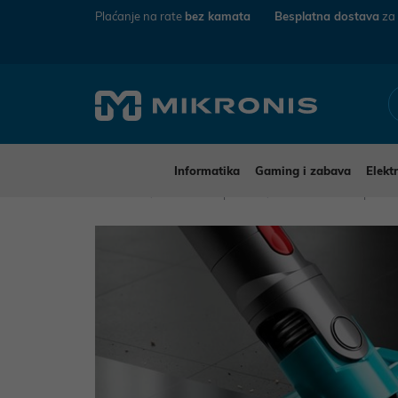
Plaćanje na rate
bez kamata
Besplatna dostava
za
Informatika
Gaming i zabava
Elekt
Mikronis
Kućanski aparati
Mali kućanski aparat