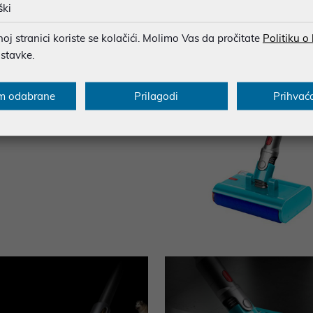
ški
j stranici koriste se kolačići. Molimo Vas da pročitate
Politiku o
ostavke.
m odabrane
Prilagodi
Prihvać