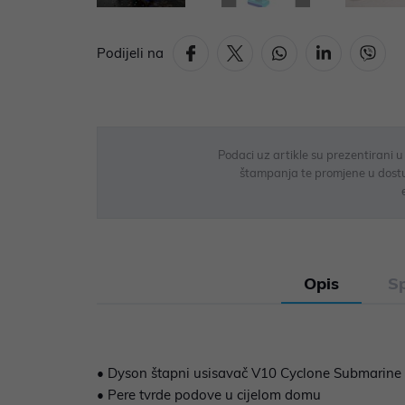
Podijeli na
Podaci uz artikle su prezentirani 
štampanja te promjene u dostupn
Opis
Sp
• Dyson štapni usisavač V10 Cyclone Submarine
• Pere tvrde podove u cijelom domu