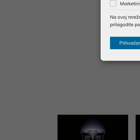
Marketin
Na ovoj mrežno
prilagodite p
Prihvaća