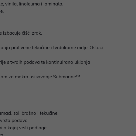
 vinila, linoleuma i laminata.
e.
 izbacuje čišći zrak.
nja prolivene tekućine i tvrdokorne mrlje. Ostaci
lje s tvrdih podova te kontinuirano uklanja
valjkom za mokro usisavanje Submarine™
o
maci, sol, brašno i tekućine.
 vrsta podova.
lo kojoj vrsti podloge.
va.