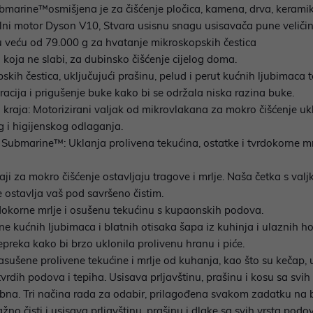
arine™osmišjena je za čišćenje pločica, kamena, drva, keramike,
alni motor Dyson V10, Stvara usisnu snagu usisavača pune veličin
lu veću od 79.000 g za hvatanje mikroskopskih čestica
koja ne slabi, za dubinsko čišćenje cijelog doma.
skih čestica, uključujući prašinu, pelud i perut kućnih ljubimaca te
racija i prigušenje buke kako bi se održala niska razina buke.
raja: Motorizirani valjak od mikrovlakana za mokro čišćenje ukla
 i higijenskog odlaganja.
 Submarine™: Uklanja prolivena tekućina, ostatke i tvrdokorne mr
eđaji za mokro čišćenje ostavljaju tragove i mrlje. Naša četka s 
e ostavlja vaš pod savršeno čistim.
rdokorne mrlje i osušenu tekućinu s kupaonskih podova.
ne kućnih ljubimaca i blatnih otisaka šapa iz kuhinja i ulaznih h
epreka kako bi brzo uklonila prolivenu hranu i piće.
asušene prolivene tekućine i mrlje od kuhanja, kao što su kečap, u
vrdih podova i tepiha. Usisava prljavštinu, prašinu i kosu sa svih
bna. Tri načina rada za odabir, prilagođena svakom zadatku na bi
o čisti i usisava prljavštinu, prašinu i dlake sa svih vrsta podo