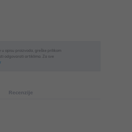
 u opisu proizvoda, greške prilikom
sti odgovarati artiklima. Za sve
r
Recenzije