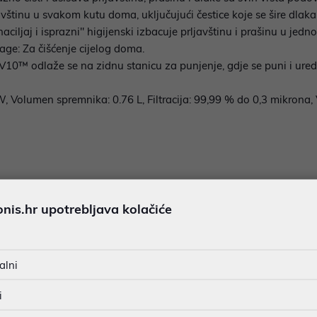
javštinu u svakom kutu doma, uključujući čestice koje se šire dla
ljaj i isprazni" higijenski izbacuje prljavštinu i prašinu u jedno
ge: Za čišćenje cijelog doma.
10™ odlaže se na zidnu stanicu za punjenje, gdje se puni i ured
, Volumen spremnika: 0.76 L, Filtracija: 99,99 % do 0,3 mikrona,
is.hr upotrebljava kolačiće
alni
i