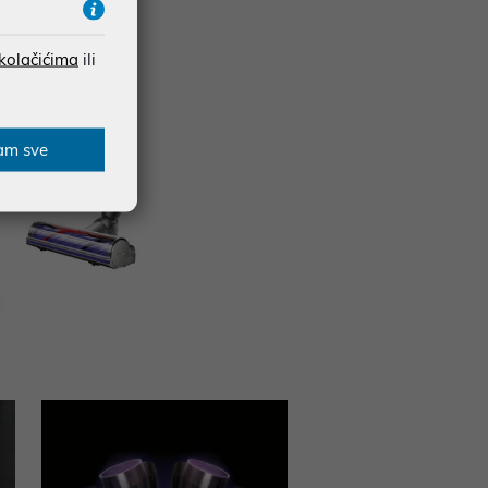
 kolačićima
ili
am sve