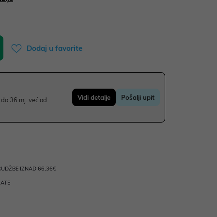
Dodaj u favorite
Vidi detalje
Pošalji upit
do 36 mj. već od
UDŽBE IZNAD 66,36€
RATE