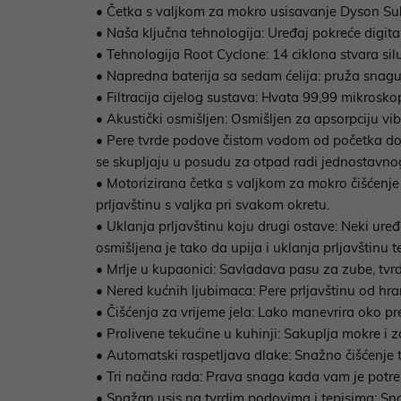
• Četka s valjkom za mokro usisavanje Dyson Subm
• Naša ključna tehnologija: Uređaj pokreće digit
• Tehnologija Root Cyclone: 14 ciklona stvara si
• Napredna baterija sa sedam ćelija: pruža snagu 
• Filtracija cijelog sustava: Hvata 99,99 mikroskop
• Akustički osmišljen: Osmišljen za apsorpciju vib
• Pere tvrde podove čistom vodom od početka do k
se skupljaju u posudu za otpad radi jednostavnog
• Motorizirana četka s valjkom za mokro čišćenje
prljavštinu s valjka pri svakom okretu.
• Uklanja prljavštinu koju drugi ostave: Neki ur
osmišljena je tako da upija i uklanja prljavštinu t
• Mrlje u kupaonici: Savladava pasu za zube, tv
• Nered kućnih ljubimaca: Pere prljavštinu od hra
• Čišćenja za vrijeme jela: Lako manevrira oko pr
• Prolivene tekućine u kuhinji: Sakuplja mokre i z
• Automatski raspetljava dlake: Snažno čišćenje t
• Tri načina rada: Prava snaga kada vam je potre
• Snažan usis na tvrdim podovima i tepisima: Snažn