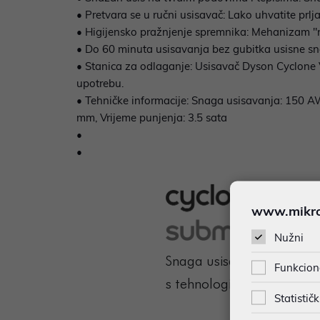
• Pretvara se u ručni usisavač: Lako uhvatite prl
• Higijensko pražnjenje spremnika: Mehanizam "naci
• Do 60 minuta usisavanja bez gubitka usisne sna
• Stanica za odlaganje: Usisavač Dyson Cyclone V
upotrebu.
• Tehničke informacije: Snaga usisavanja: 150 AW
mm, Vrijeme punjenja: 3.5 sata
•
•
www.mikron
Nužni
Funkcion
Statističk