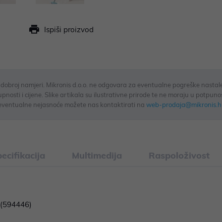
Ispiši proizvod
u dobroj namjeri. Mikronis d.o.o. ne odgovara za eventualne pogreške nastale
osti i cijene. Slike artikala su ilustrativne prirode te ne moraju u potpuno
eventualne nejasnoće možete nas kontaktirati na
web-prodaja@mikronis.h
ecifikacija
Multimedija
Raspoloživost
 (594446)