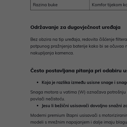
Razina buke
Komfor tijekom ko
Održavanje za dugovječnost uređaja
Bez obzira na tip uređaja, redovito čišćenje fil
potpunog pražnjenja baterije kako bi se očuvao nj
nakupljanja kamenca.
Često postavljana pitanja pri odabiru 
Koja je razlika između usisne snage i sna
Snaga motora u vatima (W) označava potrošnju el
povlači nečistoću.
Jesu li bežični usisavači dovoljno snažni z
Moderni premium štapni usisavači s motoriziranim 
modeli s mrežnim napajanjem i dalje imaju blagu