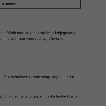
 se tihima
od bežičnih modela preporučuje se izbjegavanje
 demineraliziranu vodu radi sprječavanja
 ili Pa) označava stvarnu snagu kojom uređaj
ha, no za izrazito guste i visoke tepihe klasični