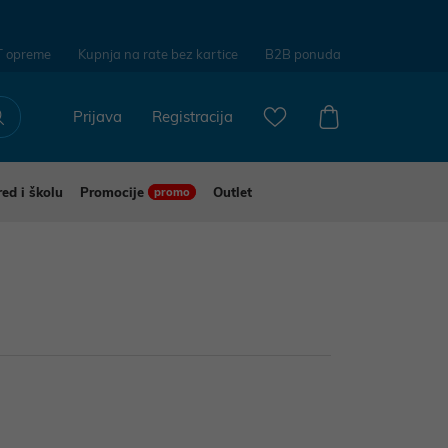
T opreme
Kupnja na rate bez kartice
B2B ponuda
Prijava
Registracija
red i školu
Promocije
Outlet
promo