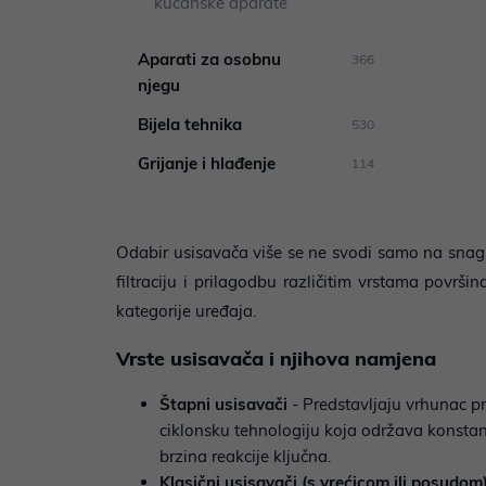
kućanske aparate
Aparati za osobnu
366
njegu
Bijela tehnika
530
Grijanje i hlađenje
114
Odabir usisavača više se ne svodi samo na snagu
filtraciju i prilagodbu različitim vrstama površ
kategorije uređaja.
Vrste usisavača i njihova namjena
Štapni usisavači
- Predstavljaju vrhunac pr
ciklonsku tehnologiju koja održava konstan
brzina reakcije ključna.
Klasični usisavači (s vrećicom ili posudom