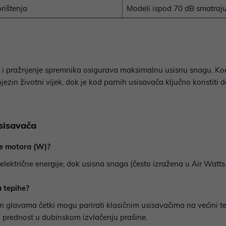
rištenja
Modeli ispod 70 dB smatraju
tera i pražnjenje spremnika osigurava maksimalnu usisnu snagu. K
ezin životni vijek, dok je kod parnih usisavača ključno koristiti
usisavača
ge motora (W)?
ektrične energije, dok usisna snaga (često izražena u Air Watts
a tepihe?
glavama četki mogu parirati klasičnim usisavačima na većini tepi
 prednost u dubinskom izvlačenju prašine.