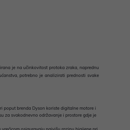
irana je na učinkovitost protoka zraka, naprednu
ućanstva, potrebno je analizirati prednosti svake
eri poput brenda Dyson koriste digitalne motore i
su za svakodnevno održavanje i prostore gdje je
s vrećicom osiguravaju najvišu razinu higijene pri