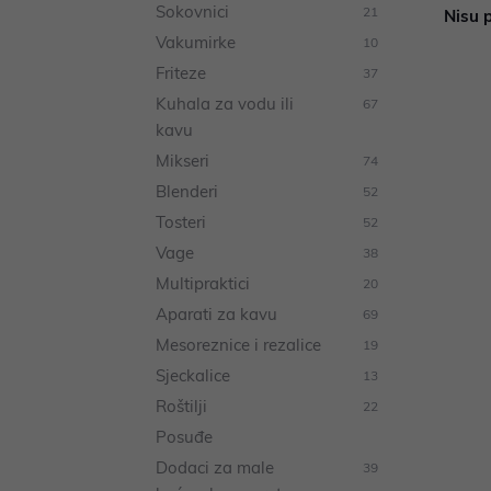
Sokovnici
21
Nisu p
Vakumirke
10
Friteze
37
Kuhala za vodu ili
67
kavu
Mikseri
74
Blenderi
52
Tosteri
52
Vage
38
Multipraktici
20
Aparati za kavu
69
Mesoreznice i rezalice
19
Sjeckalice
13
Roštilji
22
Posuđe
Dodaci za male
39