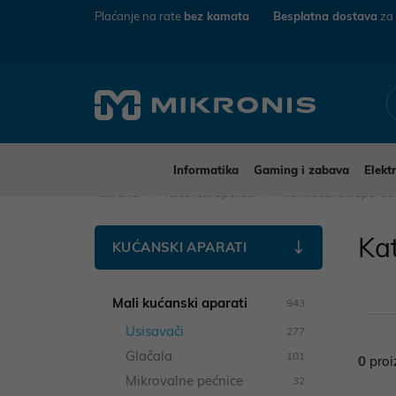
Plaćanje na rate
bez kamata
Besplatna dostava
za
Informatika
Gaming i zabava
Elekt
Mikronis
Kućanski aparati
Mali kućanski aparat
Ka
KUĆANSKI APARATI
Mali kućanski aparati
943
Usisavači
277
Glačala
101
0
proi
Mikrovalne pećnice
32