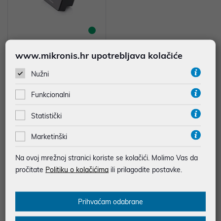
www.mikronis.hr upotrebljava kolačiće
Adapter Modecom BTM1 Bluetoo
th (ČIŠĆENJE ZALIHA) P/N: MC-B
Nužni
TM01
8,30 €
Funkcionalni
*najniža cijena u prethodnih 30 dana
19,78 €
Statistički
Marketinški
...
1
2
3
4
5
6
Na ovoj mrežnoj stranici koriste se kolačići. Molimo Vas da
pročitate
Politiku o kolačićima
ili prilagodite postavke.
Prihvaćam odabrane