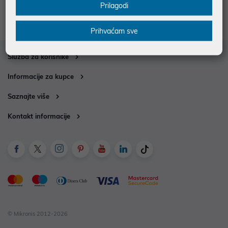
Otkrij sve aktivne promocije i popuste u Mikronisu. Uštedi na
Prilagodi
vrhunskim proizvodima iz našeg asortimana uz akcijske cijene.
Prihvaćam sve
Služba za korisnike
Informacije za kupce
Saznajte više
Kontakt informacije
© Mikronis 2012-2026