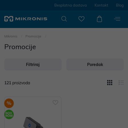
Besplatna dostava
Kontakt
Blog
Mikronis
Promocije
Promocije
Filtriraj
Poredak
121
proizvoda
%