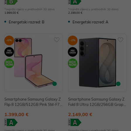
*najniža cijena u prethodnih 30 dana
*najniža cijena u prethodnih 30 dana
1.999,00 €
2.199,00 €
Energetski razred: B
Energetski razred: A
-6%
-2%
Smartphone Samsung Galaxy Z
Smartphone Samsung Galaxy Z
Flip 8 12GB/512GB Pink SM-F77
Fold 8 Ultra 12GB/256GB Graphi
6BLIHEUE
te SM-F976BZKBEUE
1.399,00 €
2.149,00 €
*najniža cijena u prethodnih 30 dana
*najniža cijena u prethodnih 30 dana