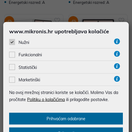
Energetski razred: A
Energetski razred: A
-4%
-4%
www.mikronis.hr upotrebljava kolačiće
Nužni
Funkcionalni
Statistički
Marketinški
Smartphone Samsung Galaxy Z
Smartphone Samsung Galaxy Z
Fold 8 Ultra 12GB/512GB Cream
Fold 8 12GB/512GB Lavender S
SM-F976BZWCEUE
M-F971BLVCEUE
Na ovoj mrežnoj stranici koriste se kolačići. Molimo Vas da
2.299,00 €
2.099,00 €
pročitate
Politiku o kolačićima
ili prilagodite postavke.
*najniža cijena u prethodnih 30 dana
*najniža cijena u prethodnih 30 dana
2.399,00 €
2.199,00 €
Prihvaćam odabrane
Energetski razred: A
Energetski razred: B