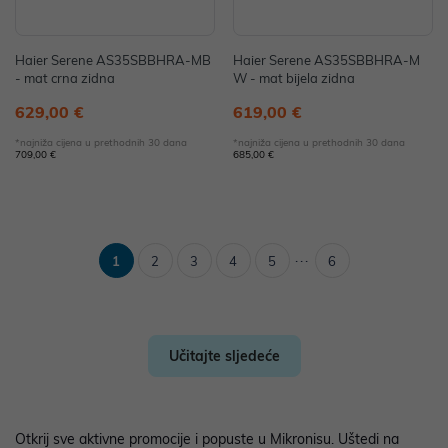
Haier Serene AS35SBBHRA-MB
Haier Serene AS35SBBHRA-M
- mat crna zidna
W - mat bijela zidna
629,00 €
619,00 €
*najniža cijena u prethodnih 30 dana
*najniža cijena u prethodnih 30 dana
709,00 €
685,00 €
...
1
2
3
4
5
6
Učitajte sljedeće
Otkrij sve aktivne promocije i popuste u Mikronisu. Uštedi na