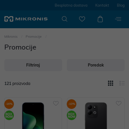
Besplatna dostava
Kontakt
Blog
Mikronis
Promocije
Promocije
Filtriraj
Poredak
121
proizvoda
-16%
-10%