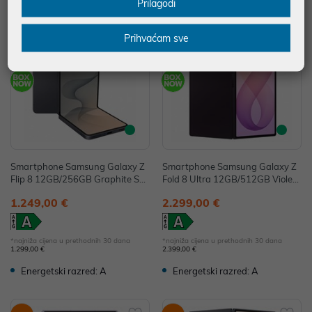
Prilagodi
-3%
-4%
Prihvaćam sve
Smartphone Samsung Galaxy Z
Smartphone Samsung Galaxy Z
Flip 8 12GB/256GB Graphite SM
Fold 8 Ultra 12GB/512GB Violet
-F776BZKGEUE
Shadow SM-F976BZVCEUE
1.249,00 €
2.299,00 €
*najniža cijena u prethodnih 30 dana
*najniža cijena u prethodnih 30 dana
1.299,00 €
2.399,00 €
Energetski razred: A
Energetski razred: A