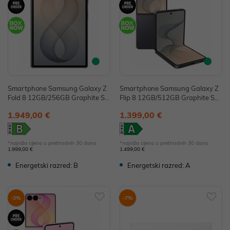
Smartphone Samsung Galaxy Z
Smartphone Samsung Galaxy Z
Fold 8 12GB/256GB Graphite SM
Flip 8 12GB/512GB Graphite SM
-F971BZKBEUE
-F776BZKHEUE
1.949,00 €
1.399,00 €
*najniža cijena u prethodnih 30 dana
*najniža cijena u prethodnih 30 dana
1.999,00 €
1.499,00 €
Energetski razred: B
Energetski razred: A
-3%
-7%