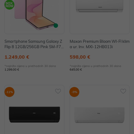
Smartphone Samsung Galaxy Z
Maxon Premium Bloom WI-FI klim
Flip 8 12GB/256GB Pink SM-F77
a ur. Inv. MXI-12HB013i
6BLIGEUE
1.249,00 €
598,00 €
*najniža cijena u prethodnih 30 dana
*najniža cijena u prethodnih 30 dana
1.299,00 €
645,00 €
-11%
-9%