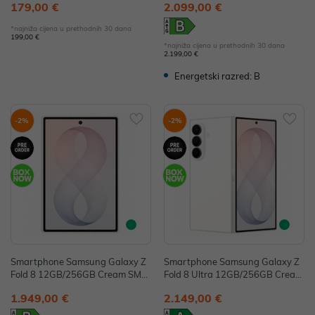
179,00 €
2.099,00 €
*najniža cijena u prethodnih 30 dana
199,00 €
*najniža cijena u prethodnih 30 dana
2.199,00 €
Energetski razred: B
-2%
-2%
Smartphone Samsung Galaxy Z
Smartphone Samsung Galaxy Z
Fold 8 12GB/256GB Cream SM-F
Fold 8 Ultra 12GB/256GB Cream
971BZWBEUE
SM-F976BZWBEUE
1.949,00 €
2.149,00 €