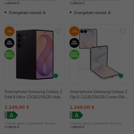
1.499,00 €
2.199,00 €
Energetski razred: A
Energetski razred: A
-2%
-3%
Smartphone Samsung Galaxy Z
Smartphone Samsung Galaxy Z
Fold 8 Ultra 12GB/256GB Violet
Flip 8 12GB/256GB Cream SM-F
Shadow SM-F976BZVBEUE
776BZWGEUE
2.149,00 €
1.249,00 €
*najniža cijena u prethodnih 30 dana
*najniža cijena u prethodnih 30 dana
2.199,00 €
1.299,00 €