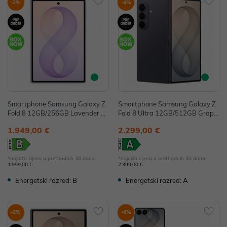
-2%
-4%
Smartphone Samsung Galaxy Z
Smartphone Samsung Galaxy Z
Fold 8 12GB/256GB Lavender S
Fold 8 Ultra 12GB/512GB Graphi
M-F971BLVBEUE
te SM-F976BZKCEUE
1.949,00 €
2.299,00 €
*najniža cijena u prethodnih 30 dana
*najniža cijena u prethodnih 30 dana
1.999,00 €
2.399,00 €
Energetski razred: B
Energetski razred: A
-2%
-6%