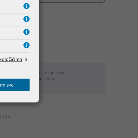
UDŽBE IZNAD 66,36€
RATE
 kolačićima
ili
 u opisu proizvoda, greške prilikom
sti odgovarati artiklima. Za sve
am sve
r
zije