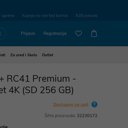
T opreme
Kupnja na rate bez kartice
B2B ponuda
Prijava
Registracija
lati
Za ured i školu
Outlet
+ RC41 Premium -
t 4K (SD 256 GB)
Dostupno na upit
Šifra proizvoda:
32230172
zije