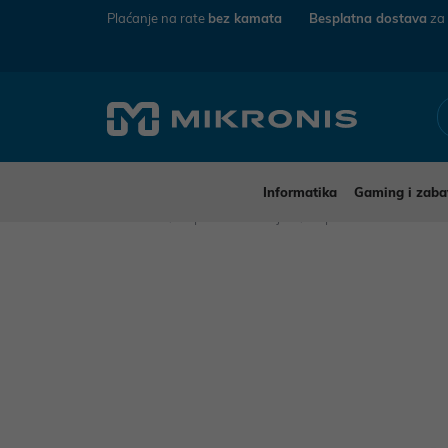
Plaćanje na rate
bez kamata
Besplatna dostava
za
Informatika
Gaming i zaba
Mikronis
Sport i rekreacija
Sportska elektronika