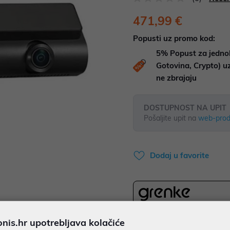
471,99 €
Popusti uz promo kod:
5%
Popust za jedno
Gotovina, Crypto) 
ne zbrajaju
DOSTUPNOST NA UPIT
Pošaljite upit na
web-prod
Dodaj u favorite
najam za pravne osobe od 12 
is.hr upotrebljava kolačiće
13,11 €