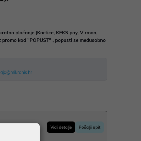
kratno plaćanje (Kartice, KEKS pay, Virman,
uz promo kod "POPUST" , popusti se međusobno
aja@mikronis.hr
Vidi detalje
Pošalji upit
do 36 mj. već od