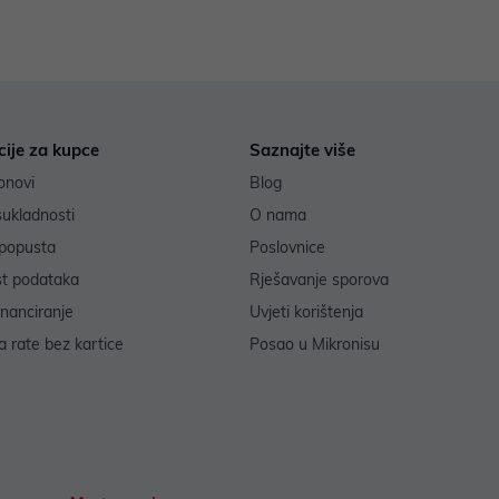
cije za kupce
Saznajte više
onovi
Blog
sukladnosti
O nama
popusta
Poslovnice
st podataka
Rješavanje sporova
inanciranje
Uvjeti korištenja
 rate bez kartice
Posao u Mikronisu