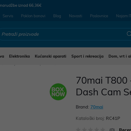
 narudžbe iznad
66,36€
Servis
Poklon bonovi
Blog
Novosti
Poslovnice
Najam I
va
Elektronika
Kućanski aparati
Sport i rekreacija
Dom, vrt i a
Akcijske kamere i oprema
70mai T800 
Dash Cam Se
Brand:
70mai
Kataloški broj:
RC41P
(0)
Recen