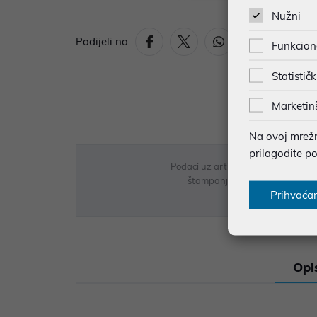
Nužni
Podijeli na
Funkcion
Statističk
Marketin
Na ovoj mrežno
prilagodite p
Podaci uz artikle su prezentirani 
štampanja te promjene u dostupn
Prihvaća
Opi