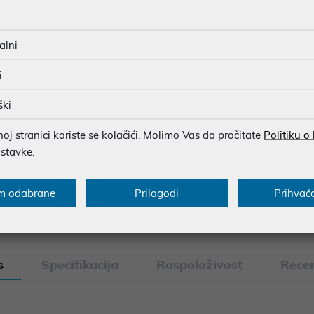
JAMSTVO 24 MJ.
Ispiši proizvod
alni
SIGURNA KUPOVINA
BESPLATNA DOSTAVA ZA NAR
i
MOGUĆNOST PLAĆANJA NA 
ški
j stranici koriste se kolačići. Molimo Vas da pročitate
Politiku o
ostavke.
u dobroj namjeri. Mikronis d.o.o. ne odgovara za eventualne pogreške nastale
osti i cijene. Slike artikala su ilustrativne prirode te ne moraju u potpuno
m odabrane
Prilagodi
Prihvać
eventualne nejasnoće možete nas kontaktirati na
web-prodaja@mikronis.h
s
Specifikacija
Raspoloživost
Recen