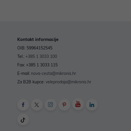
Kontakt informacije
OIB: 59964152545
Tel.:
+385 1 3033 100
Fax: +385 1 3033 115
E-mail:
nova-cesta@mikronis.hr
Za B2B kupce:
veleprodaja@mikronis.hr