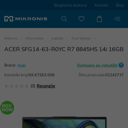
Besplatna dostava
Kontakt
Blog
Mikronis
Informatika
Laptopi
Acer laptopi
ACER SFG14-63-R0YC R7 8845HS 14i 16GB
Brand:
Acer
Dostupno po narudžbi
Kataloški broj:
NX.KTSEX.00B
Šifra proizvoda:
01242737
(0)
Recenzije