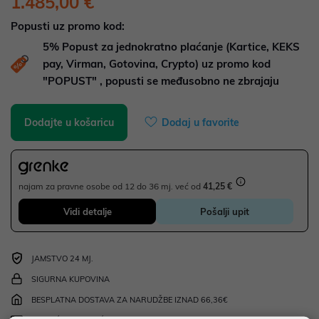
1.485,00 €
Popusti uz promo kod:
5%
Popust za jednokratno plaćanje (Kartice, KEKS
pay, Virman, Gotovina, Crypto) uz promo kod
"POPUST" , popusti se međusobno ne zbrajaju
Dodajte u košaricu
Dodaj u favorite
najam za pravne osobe od 12 do 36 mj. već od
41,25 €
Vidi detalje
Pošalji upit
JAMSTVO 24 MJ.
SIGURNA KUPOVINA
BESPLATNA DOSTAVA ZA NARUDŽBE IZNAD 66,36€