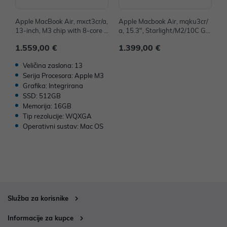
Apple MacBook Air, mxct3cr/a,
Apple Macbook Air, mqku3cr/
A
13-inch, M3 chip with 8-core C
a, 15.3", Starlight/M2/10C GP
G
PU and 10-core GPU, 16GB, 5
U/8GB/256GB-CRO, mqku3cr/
1
1.559,00 €
1.399,00 €
2
12GB SSD - Silver
a - IZLOŽBENI ARTIKL
Z
Veličina zaslona: 13
Serija Procesora: Apple M3
Grafika: Integrirana
SSD: 512GB
Memorija: 16GB
Tip rezolucije: WQXGA
Operativni sustav: Mac OS
Služba za korisnike
Informacije za kupce