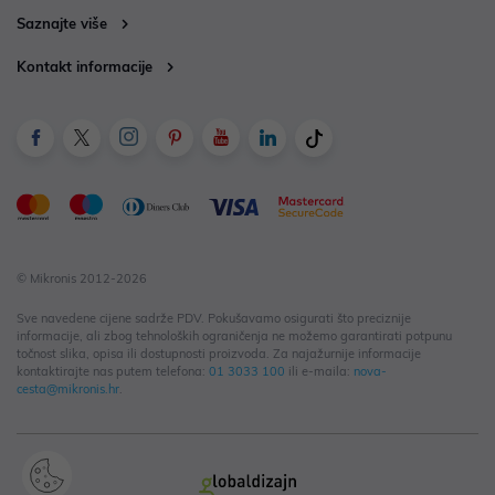
Saznajte više
Kontakt informacije
© Mikronis 2012-2026
Sve navedene cijene sadrže PDV. Pokušavamo osigurati što preciznije
informacije, ali zbog tehnoloških ograničenja ne možemo garantirati potpunu
točnost slika, opisa ili dostupnosti proizvoda. Za najažurnije informacije
kontaktirajte nas putem telefona:
01 3033 100
ili e-maila:
nova-
cesta@mikronis.hr
.