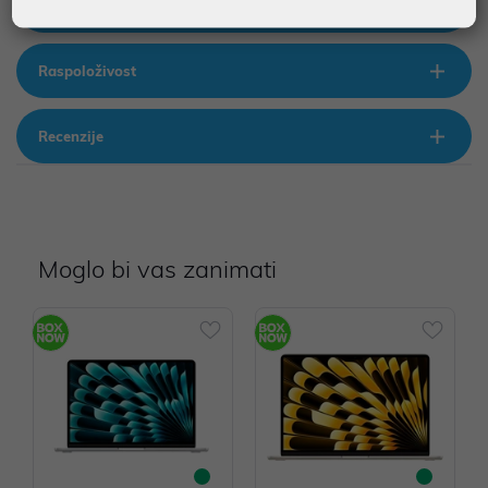
Multimedija
Raspoloživost
Recenzije
Moglo bi vas zanimati