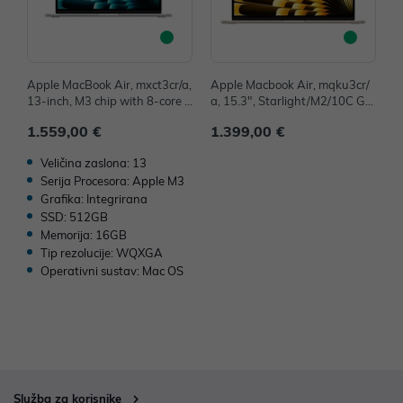
Apple MacBook Air, mxct3cr/a,
Apple Macbook Air, mqku3cr/
A
13-inch, M3 chip with 8-core C
a, 15.3", Starlight/M2/10C GP
G
PU and 10-core GPU, 16GB, 5
U/8GB/256GB-CRO, mqku3cr/
1
1.559,00 €
1.399,00 €
2
12GB SSD - Silver
a - IZLOŽBENI ARTIKL
Z
Veličina zaslona: 13
Serija Procesora: Apple M3
Grafika: Integrirana
SSD: 512GB
Memorija: 16GB
Tip rezolucije: WQXGA
Operativni sustav: Mac OS
Služba za korisnike