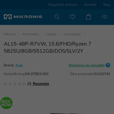
Besplatna dostava
Kontakt
Blog
Mikronis
Informatika
Laptopi
Acer laptopi
AL15-48P-R7VW, 15.6/FHD/Ryzen 7
5825U/8GB/S512GB/DOS/SLV/2Y
Brand:
Acer
Dostupno po narudžbi
Kataloški broj:
NX.DTBEX.003
Šifra proizvoda:
01242742
(0)
Recenzije