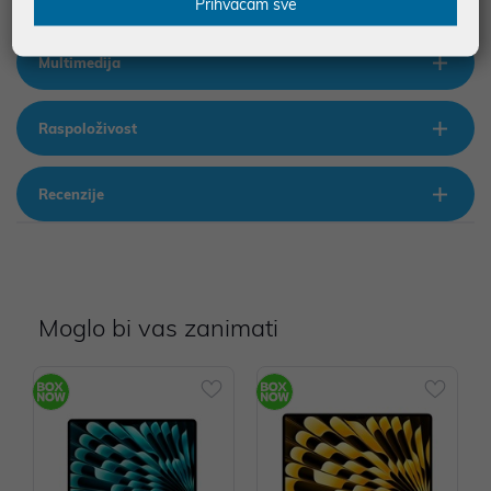
Prihvaćam sve
Multimedija
Raspoloživost
Recenzije
Moglo bi vas zanimati