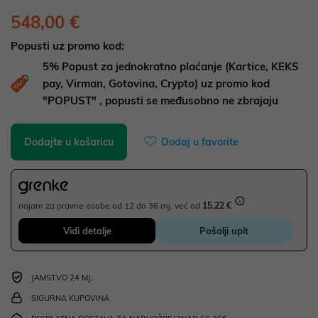
548,00 €
Popusti uz promo kod:
5%
Popust za jednokratno plaćanje (Kartice, KEKS
pay, Virman, Gotovina, Crypto) uz promo kod
"POPUST" , popusti se međusobno ne zbrajaju
Dodajte u košaricu
Dodaj u favorite
najam za pravne osobe od 12 do 36 mj. već od
15,22 €
Vidi detalje
Pošalji upit
JAMSTVO 24 MJ.
SIGURNA KUPOVINA