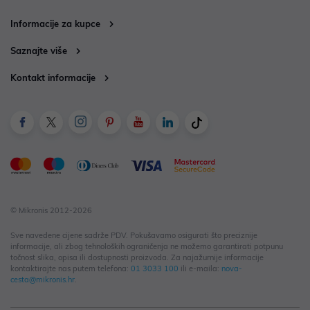
Informacije za kupce
Saznajte više
Kontakt informacije
© Mikronis 2012-2026
Sve navedene cijene sadrže PDV. Pokušavamo osigurati što preciznije
informacije, ali zbog tehnoloških ograničenja ne možemo garantirati potpunu
točnost slika, opisa ili dostupnosti proizvoda. Za najažurnije informacije
kontaktirajte nas putem telefona:
01 3033 100
ili e-maila:
nova-
cesta@mikronis.hr
.