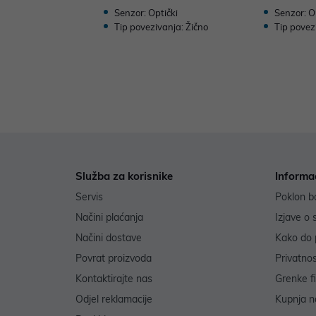
Senzor: Optički
Senzor: O
Tip povezivanja: Žično
Tip povez
Služba za korisnike
Informa
Servis
Poklon b
Načini plaćanja
Izjave o 
Načini dostave
Kako do 
Povrat proizvoda
Privatno
Kontaktirajte nas
Grenke f
Odjel reklamacije
Kupnja na