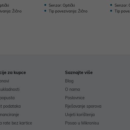
ptički
Senzor: Optički
Senzor: 
ivanja: Žično
Tip povezivanja: Žično
Tip pove
cije za kupce
Saznajte više
onovi
Blog
sukladnosti
O nama
popusta
Poslovnice
st podataka
Rješavanje sporova
inanciranje
Uvjeti korištenja
 rate bez kartice
Posao u Mikronisu