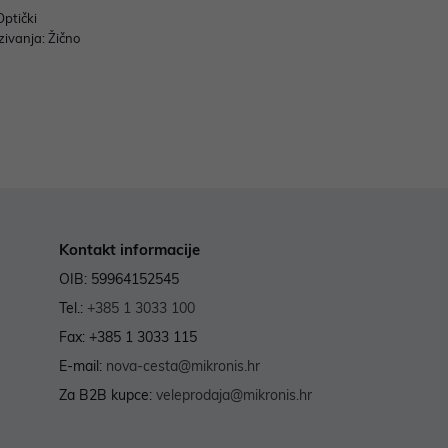
Optički
zivanja: Žično
Kontakt informacije
OIB: 59964152545
Tel.:
+385 1 3033 100
Fax: +385 1 3033 115
E-mail:
nova-cesta@mikronis.hr
Za B2B kupce:
veleprodaja@mikronis.hr