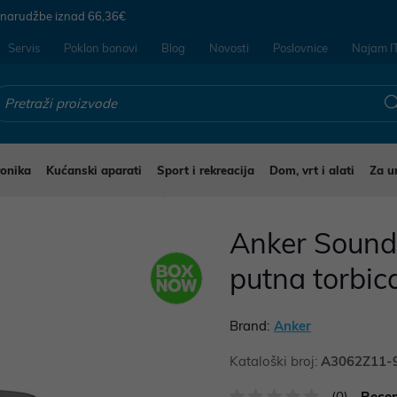
 narudžbe iznad
66,36€
Servis
Poklon bonovi
Blog
Novosti
Poslovnice
Najam I
ronika
Kućanski aparati
Sport i rekreacija
Dom, vrt i alati
Za u
ušalice i mikrofoni za mobitele
Anker Sound
putna torbic
Brand:
Anker
Kataloški broj:
A3062Z11-
(0)
Recen