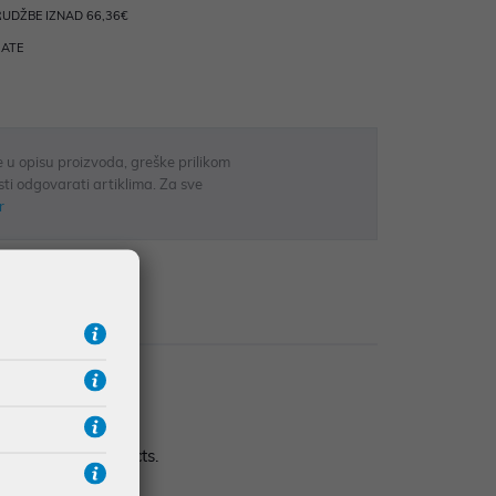
UDŽBE IZNAD 66,36€
RATE
 u opisu proizvoda, greške prilikom
sti odgovarati artiklima. Za sve
r
zije
cratches and impacts.