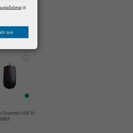
 kolačićima
ili
am sve
 Essential USB P/
20863