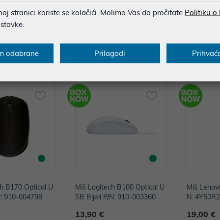
98.5 grams and takes up minimal space.
j stranici koriste se kolačići. Molimo Vas da pročitate
Politiku o
ostavke.
m odabrane
Prilagodi
Prihvać
ti
ch B170 Optical U
Miš Logitech B100 Optical U
Miš Lenovo
N: 910-004798
SB Bijeli P/N: 910-003360
N: 4Y50R
13,90 €
19,00 €