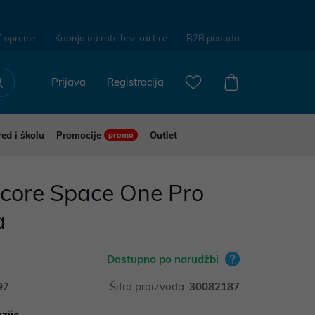
T opreme
Kupnja na rate bez kartice
B2B ponuda
Prijava
Registracija
red i školu
Promocije
Outlet
promo
core Space One Pro
a
Dostupno po narudžbi
97
Šifra proizvoda:
30082187
zije