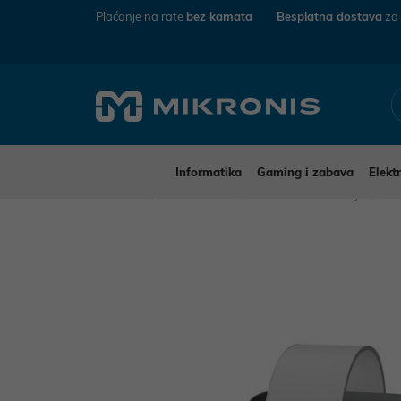
Plaćanje na rate
bez kamata
Besplatna dostava
za
Informatika
Gaming i zabava
Elekt
Mikronis
Elektronika
Audio-Video uređaji
Sl