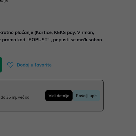
kratno plaćanje (Kartice, KEKS pay, Virman,
uz promo kod "POPUST" , popusti se međusobno
Dodaj u favorite
Vidi detalje
Pošalji upit
do 36 mj. već od