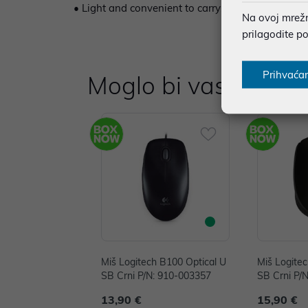
• Light and convenient to carry: It weighs only 
Na ovoj mrežno
prilagodite p
Prihvaća
Moglo bi vas zanima
Miš Logitech B100 Optical U
Miš Logite
SB Crni P/N: 910-003357
SB Crni P/
13,90 €
15,90 €