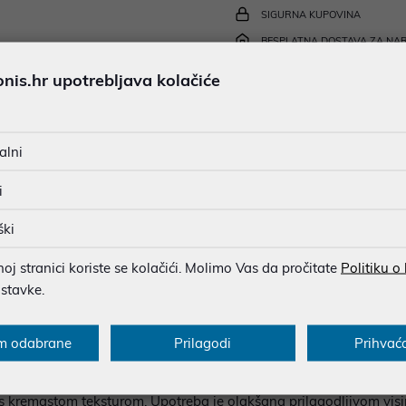
SIGURNA KUPOVINA
BESPLATNA DOSTAVA ZA NAR
Ispiši proizvod
MOGUĆNOST PLAĆANJA NA 
is.hr upotrebljava kolačiće
alni
u dobroj namjeri. Mikronis d.o.o. ne odgovara za eventualne pogreške nastale
osti i cijene. Slike artikala su ilustrativne prirode te ne moraju u potpuno
i
eventualne nejasnoće možete nas kontaktirati na
web-prodaja@mikronis.h
ški
j stranici koriste se kolačići. Molimo Vas da pročitate
Politiku o
ecifikacija
Multimedija
Raspoloživost
ostavke.
m odabrane
Prilagodi
Prihvać
a automatsku pripremu espressa uz jednostavno upravljanje i 
vlačenje bogate arome i guste kreme iz svježe mljevene kave, dok
s kremastom teksturom. Upotreba je olakšana prilagodljivom vis