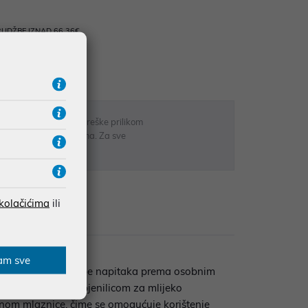
UDŽBE IZNAD 66,36€
RATE
 u opisu proizvoda, greške prilikom
sti odgovarati artiklima. Za sve
r
 kolačićima
ili
Recenzije
am sve
mogućnost prilagodbe napitaka prema osobnim
 se integriranom pjenilicom za mlijeko
inom mlaznice, čime se omogućuje korištenje