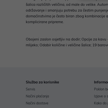
šalica različitih veličina, od male do velike. Aut
održavanje i smanjuju potrebu za čestim punjenje
domaćinstvima je često biran zbog kombinacije aut
komplicirane pripreme.
Obojeni zaslon osjetljiv na dodir; Opcije za kavu 
mlijeko; Odabir količine i veličine šalice; 19 bar
Služba za korisnike
Informa
Servis
Poklon b
Načini plaćanja
Izjave o 
Načini dostave
Kako do 