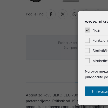
Podijeli na
www.mikron
Nužni
Funkcion
Podaci uz artikle su prezentirani 
štampanja te promjene u dostupn
Statističk
Marketin
Na ovoj mrežno
Opis
Sp
prilagodite p
Prihvaća
Aparat za kavu BEKO CEG 7304 X osmišljen je z
preferencijama. Pritisak od 19 bara omogućuje iz
omogućuje priprema cappuccina i latte napitaka 