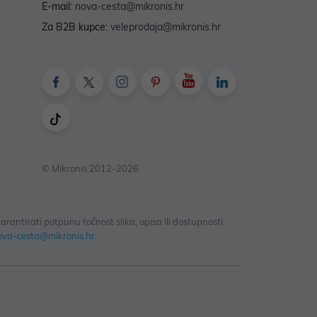
E-mail:
nova-cesta@mikronis.hr
Za B2B kupce:
veleprodaja@mikronis.hr
© Mikronis 2012-2026
antirati potpunu točnost slika, opisa ili dostupnosti
ova-cesta@mikronis.hr
.