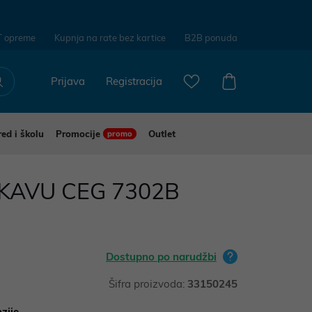
T opreme
Kupnja na rate bez kartice
B2B ponuda
Prijava
Registracija
red i školu
Promocije
Outlet
promo
KAVU CEG 7302B
Dostupno po narudžbi
Šifra proizvoda:
33150245
zije