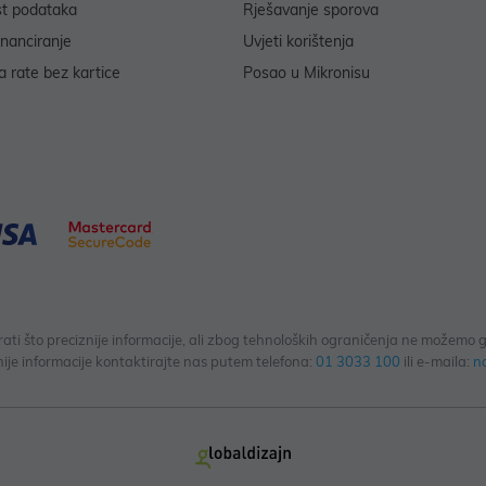
st podataka
Rješavanje sporova
inanciranje
Uvjeti korištenja
 rate bez kartice
Posao u Mikronisu
 što preciznije informacije, ali zbog tehnoloških ograničenja ne možemo gar
ije informacije kontaktirajte nas putem telefona:
01 3033 100
ili e-maila:
n