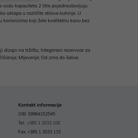
za vodu kapaciteta 2 litre pojednostavljuju
 uklapa u različite stilove kuhinje. U
u korisnicima koji žele kvalitetnu kavu bez
 dizajn na tržištu; Integrirani rezervoar za
čišćenja; Mljevenje; Od zrna do šalice.
Kontakt informacije
OIB: 59964152545
Tel.:
+385 1 3033 100
Fax: +385 1 3033 115