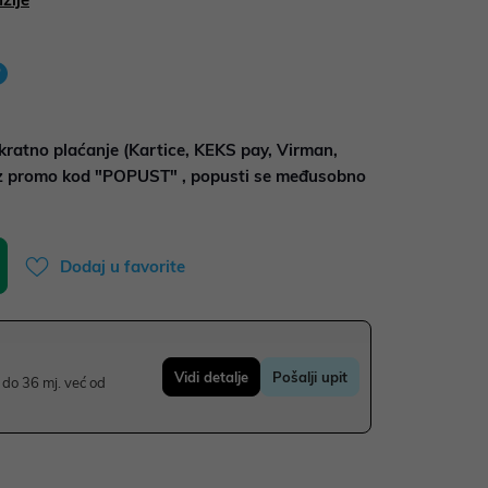
kratno plaćanje (Kartice, KEKS pay, Virman,
uz promo kod "POPUST" , popusti se međusobno
Dodaj u favorite
Vidi detalje
Pošalji upit
do 36 mj. već od