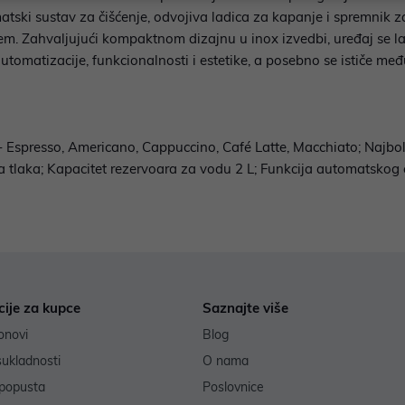
omatski sustav za čišćenje, odvojiva ladica za kapanje i spremnik 
m. Zahvaljujući kompaktnom dizajnu u inox izvedbi, uređaj se lako
omatizacije, funkcionalnosti i estetike, a posebno se ističe međ
- Espresso, Americano, Cappuccino, Café Latte, Macchiato; Najbolji
ova tlaka; Kapacitet rezervoara za vodu 2 L; Funkcija automatskog 
cije za kupce
Saznajte više
onovi
Blog
sukladnosti
O nama
popusta
Poslovnice