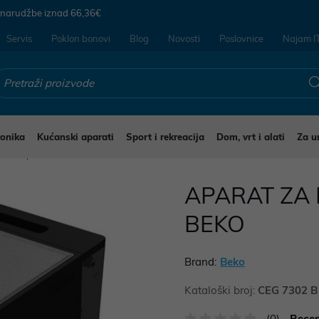
 narudžbe iznad
66,36€
Servis
Poklon bonovi
Blog
Novosti
Poslovnice
Najam I
ronika
Kućanski aparati
Sport i rekreacija
Dom, vrt i alati
Za u
i
Aparati za kavu
APARAT ZA 
BEKO
Brand:
Beko
Kataloški broj:
CEG 7302 B
(0)
Recen