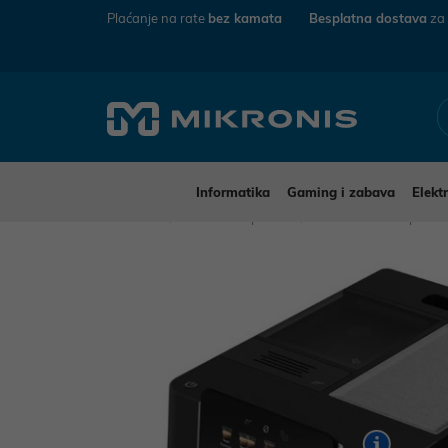
Plaćanje na rate
bez kamata
Besplatna dostava
za
Informatika
Gaming i zabava
Elekt
Mikronis
Kućanski aparati
Mali kućanski aparat