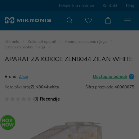
Besplatna dostava
Kontakt
Blog
Mikronis
Kućanski aparati
Aparati za osobnu njegu
Ostalo za osobnu njegu
APARAT ZA KOKICE ZLN8044 ZILAN WHITE
Brand:
Zilan
Dostupno odmah
Kataloški broj:
ZLN8044white
Šifra proizvoda:
40060075
(0)
Recenzije