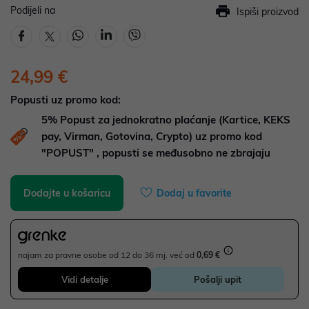
Podijeli na
Ispiši proizvod
24,99 €
Popusti uz promo kod:
5%
Popust za jednokratno plaćanje (Kartice, KEKS
pay, Virman, Gotovina, Crypto) uz promo kod
"POPUST" , popusti se međusobno ne zbrajaju
Dodajte u košaricu
Dodaj u favorite
najam za pravne osobe od 12 do 36 mj. već od
0,69 €
Vidi detalje
Pošalji upit