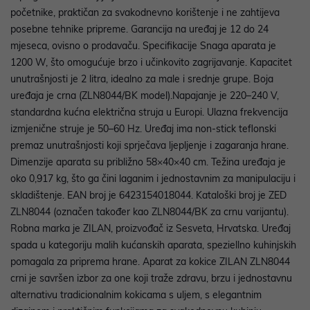
početnike, praktičan za svakodnevno korištenje i ne zahtijeva
posebne tehnike pripreme. Garancija na uređaj je 12 do 24
mjeseca, ovisno o prodavaču. Specifikacije Snaga aparata je
1200 W, što omogućuje brzo i učinkovito zagrijavanje. Kapacitet
unutrašnjosti je 2 litra, idealno za male i srednje grupe. Boja
uređaja je crna (ZLN8044/BK model).Napajanje je 220–240 V,
standardna kućna električna struja u Europi. Ulazna frekvencija
izmjenične struje je 50–60 Hz. Uređaj ima non-stick teflonski
premaz unutrašnjosti koji sprječava ljepljenje i zagaranja hrane.
Dimenzije aparata su približno 58×40×40 cm. Težina uređaja je
oko 0,917 kg, što ga čini laganim i jednostavnim za manipulaciju i
skladištenje. EAN broj je 6423154018044. Kataloški broj je ZED
ZLN8044 (označen također kao ZLN8044/BK za crnu varijantu).
Robna marka je ZILAN, proizvođač iz Sesveta, Hrvatska. Uređaj
spada u kategoriju malih kućanskih aparata, speziellno kuhinjskih
pomagala za priprema hrane. Aparat za kokice ZILAN ZLN8044
crni je savršen izbor za one koji traže zdravu, brzu i jednostavnu
alternativu tradicionalnim kokicama s uljem, s elegantnim