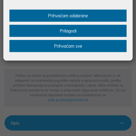
Energetska naljepnica
Prihvaćam odabrane
Informacijski list
JAMSTVO 12 MJ.
Prilagodi
SIGURNA KUPOVINA
Prihvaćam sve
BESPLATNA DOSTAVA ZA NARUDŽBE IZNAD 66,36€
MOGUĆNOST PLAĆANJA NA RATE
Podaci uz artikle su prezentirani u dobroj namjeri. Mikronis d.o.o. ne
odgovara za eventualne pogreške nastale u opisu proizvoda, greške
prilikom štampanja te promjene u dostupnosti i cijene. Slike artikala su
ilustrativne prirode te ne moraju u potpunosti odgovarati artiklima. Za sve
eventualne nejasnoće možete nas kontaktirati na
web-prodaja@mikronis.hr
Opis