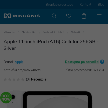
Besplatna dostava
Kontakt
Blog
Mikronis
Elektronika
Mobiteli i tableti
Tableti
Apple 11-inch iPad (A16) Cellular 256GB -
Silver
Brand:
Apple
Dostupno po narudžbi
Kataloški broj:
md7k4hc/a
Šifra proizvoda:
01371794
(0)
Recenzije