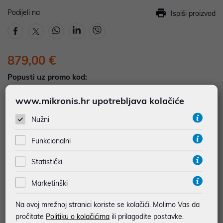
Podijeli na
Ispiši proizvod
879,00 €
Popusti uz promo kod:
5%
Popust za jednokratno plaćanje (Kartice, KEKS
www.mikronis.hr upotrebljava kolačiće
pay, Virman, Gotovina, Crypto) uz promo kod
"POPUST" , popusti se međusobno ne zbrajaju
Nužni
Funkcionalni
Dodajte u košaricu
Dodaj u favorite
Statistički
Marketinški
najam za pravne osobe od 12 do 36 mj. već od
24,42 €
Na ovoj mrežnoj stranici koriste se kolačići. Molimo Vas da
Vidi detalje
Pošalji upit
pročitate
Politiku o kolačićima
ili prilagodite postavke.