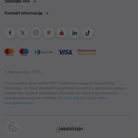
Saznajte više
Kontakt informacije
© Mikronis 2012-2026
Sve navedene cijene sadrže PDV. Pokušavamo osigurati što preciznije
informacije, ali zbog tehnoloških ograničenja ne možemo garantirati potpunu
točnost slika, opisa ili dostupnosti proizvoda. Za najažurnije informacije
kontaktirajte nas putem telefona:
01 3033 100
ili e-maila:
nova-
cesta@mikronis.hr
.