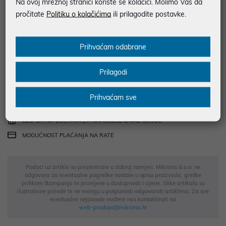
Na ovoj mrežnoj stranici koriste se kolačići. Molimo Vas da
najam za pravne osobe od 12 do 36 mj. već od
24,42 €
pročitate
Politiku o kolačićima
ili prilagodite postavke.
Vidi detalje
Pošalji upit
Prihvaćam odabrane
Energetska naljepnica
Informacijski list
Prilagodi
JAMSTVO 12 MJ.
Prihvaćam sve
SIGURNA KUPOVINA
BESPLATNA DOSTAVA ZA NARUDŽBE IZNAD 66,36€
MOGUĆNOST PLAĆANJA NA RATE
Podaci uz artikle su prezentirani u dobroj namjeri. Mikronis d.o.o. ne
odgovara za eventualne pogreške nastale u opisu proizvoda, greške
prilikom štampanja te promjene u dostupnosti i cijene. Slike artikala su
ilustrativne prirode te ne moraju u potpunosti odgovarati artiklima. Za sve
eventualne nejasnoće možete nas kontaktirati na
web-prodaja@mikronis.hr