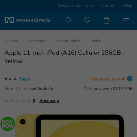
Besplatna dostava
Kontakt
Blog
Mikronis
Elektronika
Mobiteli i tableti
Tableti
Apple 11-inch iPad (A16) Cellular 256GB -
Yellow
Brand:
Apple
Dostupno na upit
Kataloški broj:
md7m4hc/a
Šifra proizvoda:
01371796
(0)
Recenzije