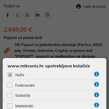
Podijeli na
Ispiši proizvod
2.649,00 €
Popusti uz promo kod:
5%
Popust za jednokratno plaćanje (Kartice, KEKS
pay, Virman, Gotovina, Crypto) uz promo kod
"POPUST" , popusti se međusobno ne zbrajaju
www.mikronis.hr upotrebljava kolačiće
DOSTUPNOST NA UPIT
Pošaljite upit na
web-prodaja@mikronis.hr
Nužni
Funkcionalni
Dodaj u favorite
Statistički
Marketinški