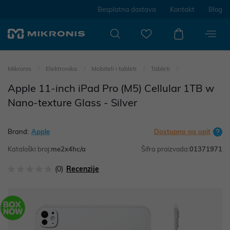
Besplatna dostava
Kontakt
Blog
Mikronis
Elektronika
Mobiteli i tableti
Tableti
Apple 11-inch iPad Pro (M5) Cellular 1TB w
Nano-texture Glass - Silver
Brand:
Apple
Dostupno na upit
Kataloški broj:
me2x4hc/a
Šifra proizvoda:
01371971
(0)
Recenzije