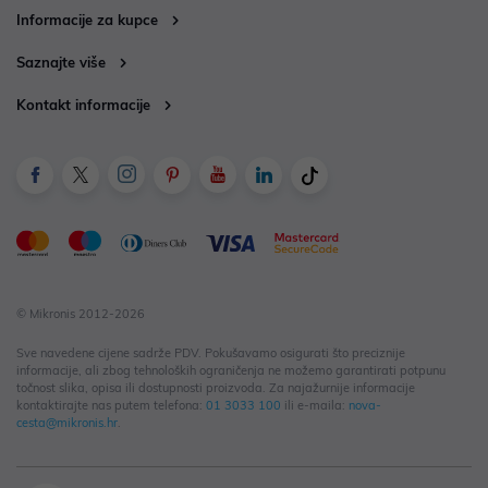
Informacije za kupce
Saznajte više
Kontakt informacije
© Mikronis 2012-2026
Sve navedene cijene sadrže PDV. Pokušavamo osigurati što preciznije
informacije, ali zbog tehnoloških ograničenja ne možemo garantirati potpunu
točnost slika, opisa ili dostupnosti proizvoda. Za najažurnije informacije
kontaktirajte nas putem telefona:
01 3033 100
ili e-maila:
nova-
cesta@mikronis.hr
.