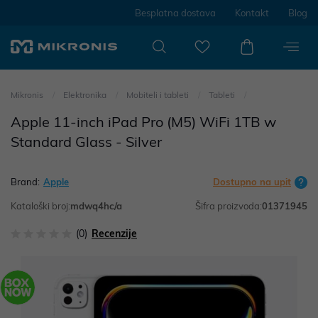
Besplatna dostava
Kontakt
Blog
Mikronis
Elektronika
Mobiteli i tableti
Tableti
Apple 11-inch iPad Pro (M5) WiFi 1TB w
Standard Glass - Silver
Brand:
Apple
Dostupno na upit
Kataloški broj:
mdwq4hc/a
Šifra proizvoda:
01371945
(0)
Recenzije