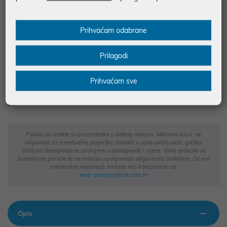
najam za pravne osobe od 12 do 36 mj. već od
62,47 €
Vidi detalje
Pošalji upit
Prihvaćam odabrane
Prilagodi
JAMSTVO 12 MJ.
SIGURNA KUPOVINA
Prihvaćam sve
BESPLATNA DOSTAVA ZA NARUDŽBE IZNAD 66,36€
MOGUĆNOST PLAĆANJA NA RATE
Podaci uz artikle su prezentirani u dobroj namjeri. Mikronis d.o.o. ne
odgovara za eventualne pogreške nastale u opisu proizvoda, greške
prilikom štampanja te promjene u dostupnosti i cijene. Slike artikala su
ilustrativne prirode te ne moraju u potpunosti odgovarati artiklima. Za sve
eventualne nejasnoće možete nas kontaktirati na
web-prodaja@mikronis.hr
Opis