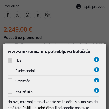
Podijeli na
Ispiši proizvod
2.249,00 €
Popusti uz promo kod:
5%
Popust za jednokratno plaćanje (Kartice, KEKS
pay, Virman, Gotovina, Crypto) uz promo kod
www.mikronis.hr upotrebljava kolačiće
"POPUST" , popusti se međusobno ne zbrajaju
Nužni
DOSTUPNOST NA UPIT
Funkcionalni
Pošaljite upit na
web-prodaja@mikronis.hr
Statistički
Dodaj u favorite
Marketinški
Na ovoj mrežnoj stranici koriste se kolačići. Molimo Vas da
pročitate
Politiku o kolačićima
ili prilagodite postavke.