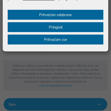
najam za pravne osobe od 12 do 36 mj. već od
53,58 €
Vidi detalje
Pošalji upit
Prihvaćam odabrane
Prilagodi
JAMSTVO 12 MJ.
SIGURNA KUPOVINA
Prihvaćam sve
BESPLATNA DOSTAVA ZA NARUDŽBE IZNAD 66,36€
MOGUĆNOST PLAĆANJA NA RATE
Podaci uz artikle su prezentirani u dobroj namjeri. Mikronis d.o.o. ne
odgovara za eventualne pogreške nastale u opisu proizvoda, greške
prilikom štampanja te promjene u dostupnosti i cijene. Slike artikala su
ilustrativne prirode te ne moraju u potpunosti odgovarati artiklima. Za sve
eventualne nejasnoće možete nas kontaktirati na
web-prodaja@mikronis.hr
Opis