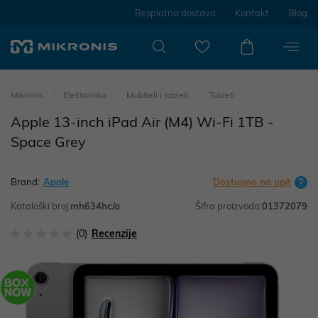
Besplatna dostava
Kontakt
Blog
Mikronis
Elektronika
Mobiteli i tableti
Tableti
Apple 13-inch iPad Air (M4) Wi-Fi 1TB -
Space Grey
Brand:
Apple
Dostupno na upit
Kataloški broj:
mh634hc/a
Šifra proizvoda:
01372079
(0)
Recenzije