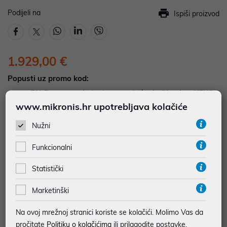
Podijeli na
Ispiši proizvod
1.929,00 €
Popusti uz promo kod:
5%
Popust za jednokratno plaćanje (Kartice, KEKS
pay, Virman, Gotovina, Crypto) uz promo kod
www.mikronis.hr upotrebljava kolačiće
"POPUST" , popusti se međusobno ne zbrajaju
Nužni
DOSTUPNOST NA UPIT
Funkcionalni
Pošaljite upit na
web-prodaja@mikronis.hr
Statistički
Dodaj u favorite
Marketinški
Na ovoj mrežnoj stranici koriste se kolačići. Molimo Vas da
pročitate
Politiku o kolačićima
ili prilagodite postavke.