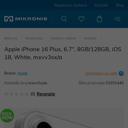
Besplatna dostava
Kontakt
Blog
Mikronis
Elektronika
Mobiteli i tableti
Mobiteli
Apple iPhone 16 Plus, 6.7", 8GB/128GB, iOS
18, White, mxvv3sx/a
Brand:
Apple
Dostupno na upit
Kataloški broj:
mxvv3sx/a
Šifra proizvoda:
33351440
(0)
Recenzije