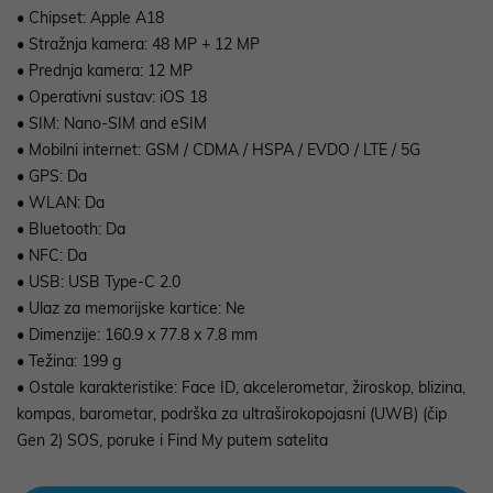
• Chipset: Apple A18
• Stražnja kamera: 48 MP + 12 MP
• Prednja kamera: 12 MP
• Operativni sustav: iOS 18
• SIM: Nano-SIM and eSIM
• Mobilni internet: GSM / CDMA / HSPA / EVDO / LTE / 5G
• GPS: Da
• WLAN: Da
• Bluetooth: Da
• NFC: Da
• USB: USB Type-C 2.0
• Ulaz za memorijske kartice: Ne
• Dimenzije: 160.9 x 77.8 x 7.8 mm
• Težina: 199 g
• Ostale karakteristike: Face ID, akcelerometar, žiroskop, blizina,
kompas, barometar, podrška za ultraširokopojasni (UWB) (čip
Gen 2) SOS, poruke i Find My putem satelita