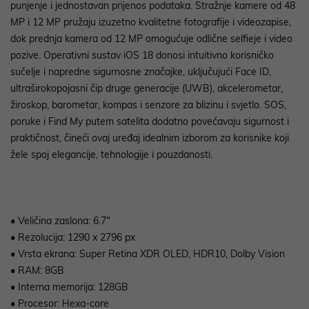
punjenje i jednostavan prijenos podataka. Stražnje kamere od 48
MP i 12 MP pružaju izuzetno kvalitetne fotografije i videozapise,
dok prednja kamera od 12 MP omogućuje odlične selfieje i video
pozive. Operativni sustav iOS 18 donosi intuitivno korisničko
sučelje i napredne sigurnosne značajke, uključujući Face ID,
ultraširokopojasni čip druge generacije (UWB), akcelerometar,
žiroskop, barometar, kompas i senzore za blizinu i svjetlo. SOS,
poruke i Find My putem satelita dodatno povećavaju sigurnost i
praktičnost, čineći ovaj uređaj idealnim izborom za korisnike koji
žele spoj elegancije, tehnologije i pouzdanosti.
• Veličina zaslona: 6.7"
• Rezolucija: 1290 x 2796 px
• Vrsta ekrana: Super Retina XDR OLED, HDR10, Dolby Vision
• RAM: 8GB
• Interna memorija: 128GB
• Procesor: Hexa-core