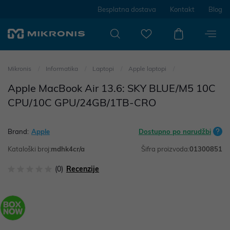
Besplatna dostava
Kontakt
Blog
Mikronis
Informatika
Laptopi
Apple laptopi
Apple MacBook Air 13.6: SKY BLUE/M5 10C
CPU/10C GPU/24GB/1TB-CRO
Brand:
Apple
Dostupno po narudžbi
Kataloški broj:
mdhk4cr/a
Šifra proizvoda:
01300851
(0)
Recenzije