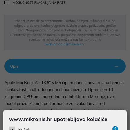
MOGUĆNOST PLAĆANJA NA RATE
Podaci uz artikle su prezentirani u dobroj namjeri. Mikronis d.o.o. ne
odgovara za eventualne pogreške nastale u opisu proizvoda, greške
prilikom štampanja te promjene u dostupnosti i cijene. Slike artikala su
ilustrativne prirode te ne moraju u potpunosti odgovarati artiklima. Za sve
eventualne nejasnoće možete nas kontaktirati na
web-prodaja@mikronis.hr
Opis
Apple MacBook Air 13.6" s M5 čipom donosi novu razinu brzine i
učinkovitosti u ultra-laganom i tihom dizajnu. Opremljen 10-
jezgrenim CPU-om i naprednom arhitekturom M-serije, ovaj
model pruža iznimne performanse za svakodnevni rad,
multitasking, uredske aplikacije, uređivanje fotografija i streaming
— sve uz minimalnu potrošnju energije. Njegov 13.6-inčni Liquid
www.mikronis.hr upotrebljava kolačiće
Retina zaslon nudi oštar, svijetao i živopisan prikaz, idealan za
Nužni