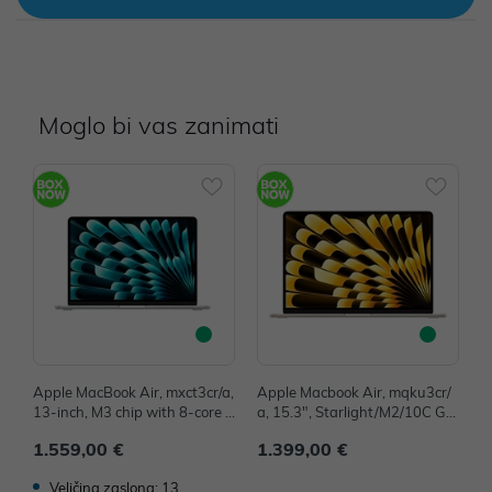
Moglo bi vas zanimati
Apple MacBook Air, mxct3cr/a,
Apple Macbook Air, mqku3cr/
A
13-inch, M3 chip with 8-core C
a, 15.3", Starlight/M2/10C GP
G
PU and 10-core GPU, 16GB, 5
U/8GB/256GB-CRO, mqku3cr/
1
1.559,00 €
1.399,00 €
2
12GB SSD - Silver
a - IZLOŽBENI ARTIKL
Z
Veličina zaslona: 13