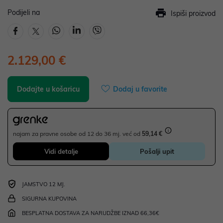
Podijeli na
Ispiši proizvod
2.129,00 €
Dodajte u košaricu
Dodaj u favorite
najam za pravne osobe od 12 do 36 mj. već od
59,14 €
Vidi detalje
Pošalji upit
JAMSTVO 12 MJ.
SIGURNA KUPOVINA
BESPLATNA DOSTAVA ZA NARUDŽBE IZNAD 66,36€